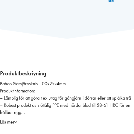
sta
h
c
o
S
t
ä
m
j
ä
r
Produktbeskrivning
n
Bahco Stämjärnskniv 100x25x4mm
s
Produktinformation:
k
– Lämplig för att göra t ex uttag för gångjärn i dörrar eller att spjälka trä
n
– Robust produkt av stöttålig PPE med härdat blad till 58-61 HRC för en
i
hållbar egg
v
– 100 mm långt blad som ökar räckvidden
1
Läs mer
– 4 mm tjockt blad
0
– Skyddande hölster med fäste för knapp på arbetskläder