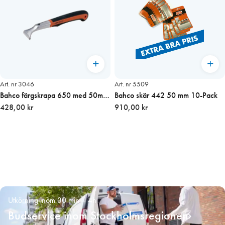
Art. nr 3046
Art. nr 5509
Bahco färgskrapa 650 med 50mm
Bahco skär 442 50 mm 10-Pack
vändbart blad
428,00 kr
910,00 kr
Utkörning inom 30 min – 4h
Budservice inom Stockholmsregionen