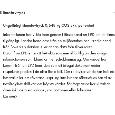
0
– Robust, slagtåligt och bekvämt tvåkomponentshandtag
x
Klimatavtryck
– Extra skydd för fingrarna genom slintskyddet som även kan användas
2
som hävstång
5
– Stöttåligt 100 mm långt PPE-skaft som tål slag med hammare
x
Ungefärligt klimatavtryck 0,648 kg CO2 ekv. per enhet
4
Informationen har vi fått fram genom i första hand en EPD om det finns
m
tillgängligt, i andra hand data från en miljödatabas och i tredje hand
m
från Boverkets databas eller annan data från tillverkaren.
m
Datan från EPD:er är att betrakta som mer tillförlitlig än den övriga
ä
informationen som ibland är mer schablonmässig. Om värdet har
n
kommit från en EPD finns den som ett bifogat dokument under
g
respektive produkt i de allra flesta fall. Om redovisat värde har haft ett
d
intervall eller om råvarans ursprung inte kunnat säkerställas har vi av
trovärdighetsskäl valt det högsta värdet. För fogmassor har vi valt att
även inkludera emballaget, dvs patronen eller foliepåsen.
Läs mer