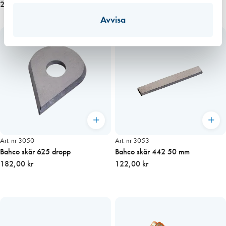
244,00 kr
vändbart blad
560,00 kr
Avvisa
Art. nr 3050
Art. nr 3053
Bahco skär 625 dropp
Bahco skär 442 50 mm
182,00 kr
122,00 kr