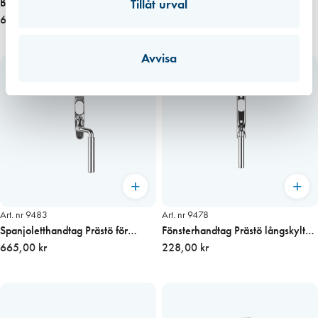
Behör Täckbricka långskylt
Fönsterhandtag Endast sprint
Tillåt urval
Förkromad
68,00 kr
7×53 mm
13,70 kr
Avvisa
Art. nr 9483
Art. nr 9478
Spanjoletthandtag Prästö för
Fönsterhandtag Prästö långskylt
cylinder höger, Krom
665,00 kr
rak, Krom
228,00 kr