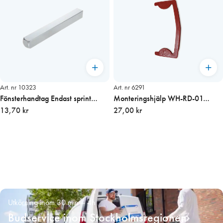
Art. nr 10323
Art. nr 6291
Fönsterhandtag Endast sprint
Monteringshjälp WH-RD-01
7×93 mm
13,70 kr
(Roca) för säkerhetsspärr
27,00 kr
Utkörning inom 30 min – 4h
Budservice inom Stockholmsregionen