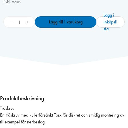
Exkl. moms
Lägg i
S
−
+
Lägg till i varukorg
inköpsli
k
sta
r
u
v
T
K
F
T
4
,
5
Produktbeskrivning
x
Träskruv
4
En träskruv med kullerförsänkt Torx för diskret och smidig montering av
5
till exempel fönsterbeslag.
m