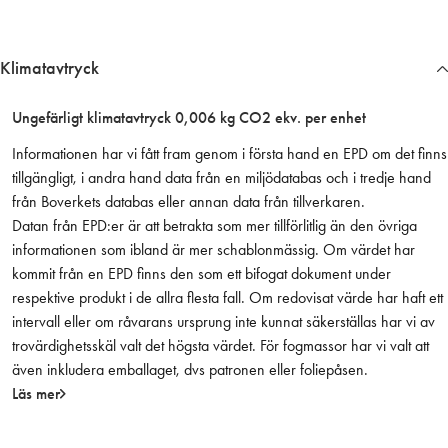
m
R
o
Klimatavtryck
s
t
Ungefärligt klimatavtryck 0,006 kg CO2 ekv. per enhet
f
r
Informationen har vi fått fram genom i första hand en EPD om det finns
i
tillgängligt, i andra hand data från en miljödatabas och i tredje hand
t
från Boverkets databas eller annan data från tillverkaren.
t
Datan från EPD:er är att betrakta som mer tillförlitlig än den övriga
A
informationen som ibland är mer schablonmässig. Om värdet har
2
kommit från en EPD finns den som ett bifogat dokument under
F
respektive produkt i de allra flesta fall. Om redovisat värde har haft ett
ö
intervall eller om råvarans ursprung inte kunnat säkerställas har vi av
r
trovärdighetsskäl valt det högsta värdet. För fogmassor har vi valt att
k
även inkludera emballaget, dvs patronen eller foliepåsen.
r
Läs mer
o
m