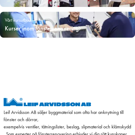
Vårt kursutbud
Kurser inom fönsterrenovering
Leif Arvidsson AB säljer byggmaterial som ofta har anknytning till
fönster och dörrar,
exempelvis ventiler, tätningslister, beslag, slipmaterial och klämskydd
. Som experter på fönsterrenovering erbjuder vi dig rätt kunskaper