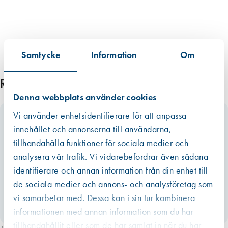
a
d
m
ä
Samtycke
Information
Om
n
g
d
Relaterade produkter
Denna webbplats använder cookies
Vi använder enhetsidentifierare för att anpassa
innehållet och annonserna till användarna,
tillhandahålla funktioner för sociala medier och
analysera vår trafik. Vi vidarebefordrar även sådana
identifierare och annan information från din enhet till
de sociala medier och annons- och analysföretag som
vi samarbetar med. Dessa kan i sin tur kombinera
informationen med annan information som du har
tillhandahållit eller som de har samlat in när du har