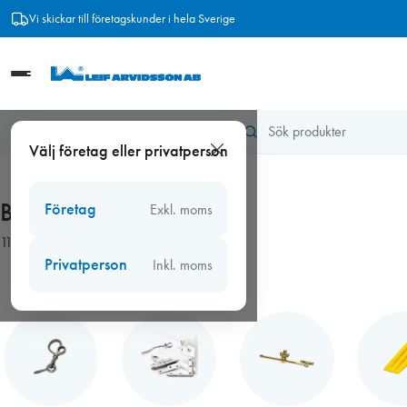
Hoppa
Vi skickar till företagskunder i hela Sverige
till
innehåll
Hem
/
Beslag
Välj företag eller privatperson
Beslag
Företag
Exkl. moms
1124 produkter
Privatperson
Inkl. moms