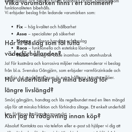
originalstilen och bevara husets historiska charm, samtidigt som
Vilka varumärken finns i ert sortiment?
funktionaliteten bibehålls.
Vi erbjuder beslag från ledande varumärken som:
Fix
– hög kvalitet och hållbarhet
Assa
– specialister på säkerhet
Hoppe
– stilrena handtag och beslag
Har ni beslag som tål tuffa
Roca
– funktionella och estetiska lösningar
väderförhållanden?
Habo
– beslag för både inomhus- och utomhusbruk
Ja! För kustnära och korrosiva miljöer rekommenderar vi beslag
från bl.a. Svenska Gångjärn, som erbjuder varmförzinkade och
rostfria A4-modeller. Dessa är extra hållbara i utsatta miljöer.
Hur underhåller jag mina beslag för
längre livslängd?
Smörj gångjärn, handtag och lås regelbundet med en liten mängd
olja för att minska friktion och förhindra slitage. Ett enkelt underhåll
kan förlänga livslängden avsevärt.
Kan jag få rådgivning innan köp?
Absolut! Kontakta oss via telefon eller e-post så hjälper vi dig att