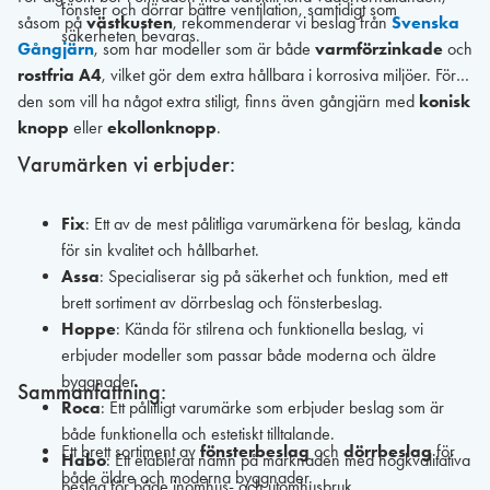
fönster och dörrar bättre ventilation, samtidigt som
såsom på
västkusten
, rekommenderar vi beslag från
Svenska
säkerheten bevaras.
Gångjärn
, som har modeller som är både
varmförzinkade
och
rostfria A4
, vilket gör dem extra hållbara i korrosiva miljöer. För
den som vill ha något extra stiligt, finns även gångjärn med
konisk
knopp
eller
ekollonknopp
.
Varumärken vi erbjuder:
Fix
: Ett av de mest pålitliga varumärkena för beslag, kända
för sin kvalitet och hållbarhet.
Assa
: Specialiserar sig på säkerhet och funktion, med ett
brett sortiment av dörrbeslag och fönsterbeslag.
Hoppe
: Kända för stilrena och funktionella beslag, vi
erbjuder modeller som passar både moderna och äldre
byggnader.
Sammanfattning:
Roca
: Ett pålitligt varumärke som erbjuder beslag som är
både funktionella och estetiskt tilltalande.
Ett brett sortiment av
fönsterbeslag
och
dörrbeslag
för
Habo
: Ett etablerat namn på marknaden med högkvalitativa
både äldre och moderna byggnader.
beslag för både inomhus- och utomhusbruk.