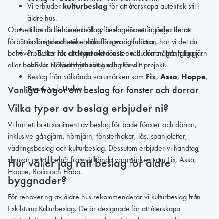
Vi erbjuder
kulturbeslag
för att återskapa autentisk stil i
äldre hus.
Oavsett om du behöver beslag för en renovering eller för att
Tillbehör för underhåll av beslag för att förlänga deras
förbättra funktionaliteten i dina fönster och dörrar, har vi det du
livslängd och säkerställa långvarig funktion.
behöver. Tveka inte att
Produkter för alla typer av fönster och dörrar, från gångjärn
kontakta oss
om du har några frågor
eller behöver hjälp att hitta rätt beslag för ditt projekt.
och lås till vädringsbeslag och skruv.
Beslag från välkända varumärken som
Fix
,
Assa
,
Hoppe
,
Roca
, och
Habo
.
Vanliga frågor om beslag för fönster och dörrar
Vilka typer av beslag erbjuder ni?
Vi har ett brett sortiment av beslag för både fönster och dörrar,
inklusive gångjärn, hörnjärn, fönsterhakar, lås, spanjoletter,
vädringsbeslag och kulturbeslag. Dessutom erbjuder vi handtag,
skruvar och tillbehör från välkända varumärken som Fix, Assa,
Hur väljer jag rätt beslag för äldre
Hoppe, Roca och Habo.
byggnader?
För renovering av äldre hus rekommenderar vi kulturbeslag från
Eskilstuna Kulturbeslag. De är designade för att återskapa