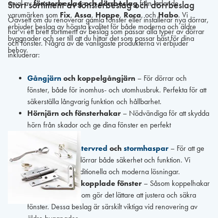
urval av
fönsterbeslag och dörrbeslag
från ledande
Stort sortiment av fönsterbeslag och dörrbeslag
varumärken som
Fix
,
Assa
,
Hoppe
,
Roca
, och
Habo
. Vi
Oavsett om du renoverar gamla fönster eller installerar nya dörrar,
erbjuder beslag av högsta kvalitet för både moderna och äldre
har vi ett brett sortiment av beslag som passar alla typer av dörrar
byggnader och ser till att du hittar det som passar bäst för dina
och fönster. Några av de vanligaste produkterna vi erbjuder
behov.
inkluderar:
Gångjärn
och koppelgångjärn
– För dörrar och
fönster, både för inomhus- och utomhusbruk. Perfekta för att
säkerställa långvarig funktion och hållbarhet.
Hörnjärn och fönsterhakar
– Nödvändiga för att skydda
hörn från skador och ge dina fönster en perfekt
funktionalitet.
Fönsterlås,
fönstervred
och
stormhaspar
– För att ge
dina fönster och dörrar både säkerhet och funktion. Vi
erbjuder både traditionella och moderna lösningar.
Beslagning för kopplade fönster
– Såsom koppelhakar
och koppelskruv som gör det lättare att justera och säkra
fönster. Dessa beslag är särskilt viktiga vid renovering av