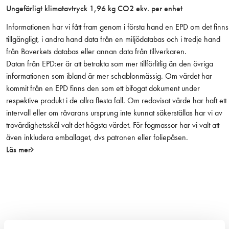
Ungefärligt klimatavtryck 1,96 kg CO2 ekv. per enhet
r
g
Informationen har vi fått fram genom i första hand en EPD om det finns
)
tillgängligt, i andra hand data från en miljödatabas och i tredje hand
m
från Boverkets databas eller annan data från tillverkaren.
ä
Datan från EPD:er är att betrakta som mer tillförlitlig än den övriga
n
informationen som ibland är mer schablonmässig. Om värdet har
g
kommit från en EPD finns den som ett bifogat dokument under
d
respektive produkt i de allra flesta fall. Om redovisat värde har haft ett
intervall eller om råvarans ursprung inte kunnat säkerställas har vi av
trovärdighetsskäl valt det högsta värdet. För fogmassor har vi valt att
även inkludera emballaget, dvs patronen eller foliepåsen.
Läs mer