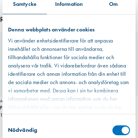
Samtycke
Information
Om
Relaterade produkter
Denna webbplats använder cookies
Vi använder enhetsidentifierare för att anpassa
innehållet och annonserna till användarna,
tillhandahålla funktioner för sociala medier och
analysera vår trafik. Vi vidarebefordrar även sådana
identifierare och annan information från din enhet till
de sociala medier och annons- och analysföretag som
vi samarbetar med. Dessa kan i sin tur kombinera
informationen med annan information som du har
Art. nr 1733
tillhandahållit eller som de har samlat in när du har
Fresh F12 överluftsgaller 1 par (vit plast)
använt deras tjänster.
102,00 kr
Västberga
Samtyckesval
Hitta hit
Slut i lager
Nödvändig