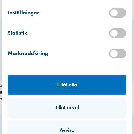
Kista
Hitta hit
Inställningar
Förväntad leverans: 2026-07-17
Mullsjö (lager)
Statistik
Hitta hit
Finns i lager (8 st)
Marknadsföring
Tillåt alla
Art. nr 1835
Art. nr 1836
Bänkgaller 500×60 (alufärg)
Bänkgaller 500×60 (vitfärg)
210,00 kr
251,00 kr
Tillåt urval
Avvisa