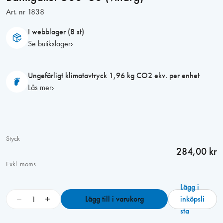
Art. nr
1838
I webblager (8 st)
Se butikslager
Ungefärligt klimatavtryck 1,96 kg CO2 ekv. per enhet
Läs mer
Styck
284,00 kr
Exkl. moms
Lägg i
B
−
+
Lägg till i varukorg
inköpsli
ä
sta
n