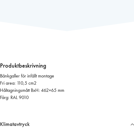
k
g
a
l
l
e
r
5
0
Produktbeskrivning
0
Bänkgaller för infällt montage
×
Fri area: 110,5 cm2
8
Håltagningsmått BxH: 462×65 mm
0
Färg: RAL 9010
(
v
i
t
Klimatavtryck
f
ä