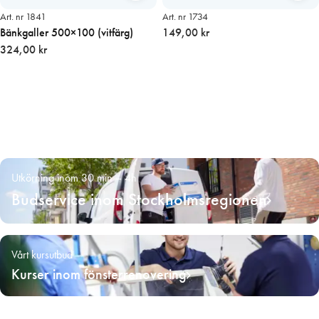
Art. nr 1841
Art. nr 1734
Bänkgaller 500×100 (vitfärg)
149,00 kr
324,00 kr
Utkörning inom 30 min – 4h
Budservice inom Stockholmsregionen
Vårt kursutbud
Kurser inom fönsterrenovering