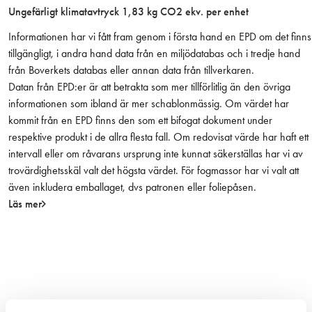
Ungefärligt klimatavtryck 1,83 kg CO2 ekv. per enhet
r
g
Informationen har vi fått fram genom i första hand en EPD om det finns
)
tillgängligt, i andra hand data från en miljödatabas och i tredje hand
m
från Boverkets databas eller annan data från tillverkaren.
ä
Datan från EPD:er är att betrakta som mer tillförlitlig än den övriga
n
informationen som ibland är mer schablonmässig. Om värdet har
g
kommit från en EPD finns den som ett bifogat dokument under
d
respektive produkt i de allra flesta fall. Om redovisat värde har haft ett
intervall eller om råvarans ursprung inte kunnat säkerställas har vi av
trovärdighetsskäl valt det högsta värdet. För fogmassor har vi valt att
även inkludera emballaget, dvs patronen eller foliepåsen.
Läs mer