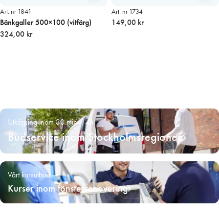
Art. nr 1841
Art. nr 1734
Bänkgaller 500×100 (vitfärg)
149,00 kr
324,00 kr
Utkörning inom 30 min – 4h
Budservice inom Stockholmsregionen
Vårt kursutbud
Kurser inom fönsterrenovering