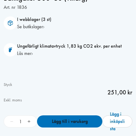
Art. nr
1836
I webblager (3 st)
Se butikslager
Ungefärligt klimatavtryck 1,83 kg CO2 ekv. per enhet
Läs mer
Styck
251,00 kr
Exkl. moms
Lägg i
B
−
+
Lägg till i varukorg
inköpsli
ä
sta
n