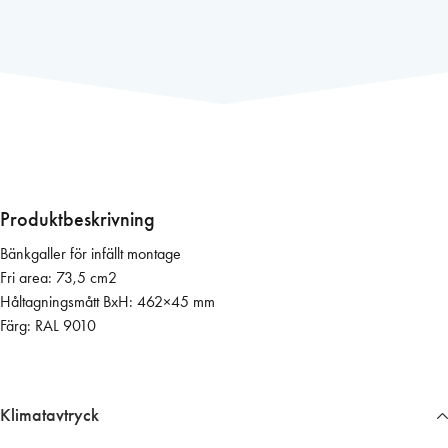
k
g
a
l
l
e
r
5
0
Produktbeskrivning
0
Bänkgaller för infällt montage
×
Fri area: 73,5 cm2
6
Håltagningsmått BxH: 462×45 mm
0
Färg: RAL 9010
(
v
i
t
Klimatavtryck
f
ä