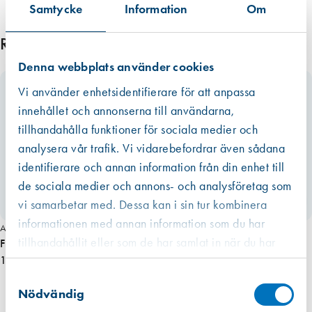
Samtycke
Information
Om
Relaterade produkter
Denna webbplats använder cookies
Vi använder enhetsidentifierare för att anpassa
innehållet och annonserna till användarna,
tillhandahålla funktioner för sociala medier och
analysera vår trafik. Vi vidarebefordrar även sådana
identifierare och annan information från din enhet till
de sociala medier och annons- och analysföretag som
vi samarbetar med. Dessa kan i sin tur kombinera
informationen med annan information som du har
Art. nr 1733
tillhandahållit eller som de har samlat in när du har
Fresh F12 överluftsgaller 1 par (vit plast)
använt deras tjänster.
102,00 kr
Västberga
Samtyckesval
Hitta hit
Slut i lager
Nödvändig