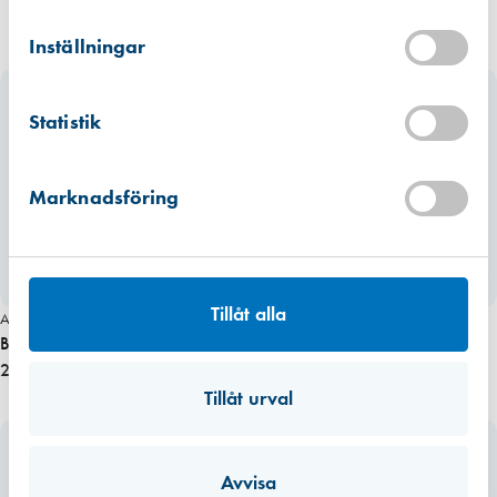
Kista
Hitta hit
Inställningar
Förväntad leverans: 2026-07-10
Mullsjö (lager)
Statistik
Hitta hit
Finns i lager (3 st)
Marknadsföring
Tillåt alla
Art. nr 1835
Art. nr 1837
Bänkgaller 500×60 (alufärg)
Bänkgaller 500×80 (alufärg)
210,00 kr
224,00 kr
Tillåt urval
Avvisa