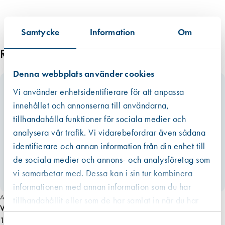
Samtycke
Information
Om
Relaterade produkter
Denna webbplats använder cookies
Vi använder enhetsidentifierare för att anpassa
innehållet och annonserna till användarna,
tillhandahålla funktioner för sociala medier och
analysera vår trafik. Vi vidarebefordrar även sådana
identifierare och annan information från din enhet till
de sociala medier och annons- och analysföretag som
vi samarbetar med. Dessa kan i sin tur kombinera
informationen med annan information som du har
Art. nr 2794
tillhandahållit eller som de har samlat in när du har
Verktygslåda Flexi för fönstertätning
använt deras tjänster.
1 962,50 kr
Västberga