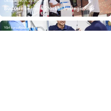
Utkörning inom 30 min – 4h
Budservice inom Stockholmsregionen
Vårt kursutbud
Kurser inom fönsterrenovering
172,50 kr
Antal
−
+
Inkl. moms
Leif Arvidsson AB säljer byggmaterial som ofta har anknytning till
fönster och dörrar,