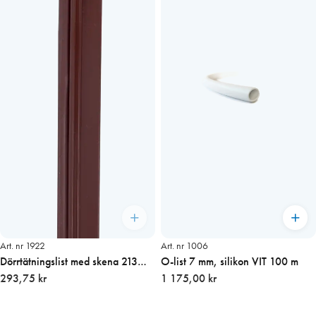
Art. nr 1922
Art. nr 1006
Dörrtätningslist med skena 213
O-list 7 mm, silikon VIT 100 m
cm, BRUN med skruv
293,75 kr
1 175,00 kr