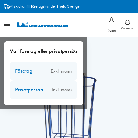
Hoppa
Vi skickar till företagskunder i hela Sverige
till
innehåll
Varukorg
Konto
Hem
/
Arbetsmiljö
/
Ergonomi, lyft
/
Skräpkorg t. verktygslåda
Välj företag eller privatperson
Företag
Exkl. moms
Privatperson
Inkl. moms