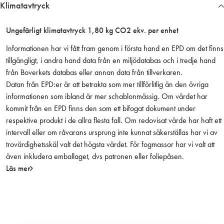
Klimatavtryck
g
s
Ungefärligt klimatavtryck 1,80 kg CO2 ekv. per enhet
l
å
Informationen har vi fått fram genom i första hand en EPD om det finns
d
tillgängligt, i andra hand data från en miljödatabas och i tredje hand
a
från Boverkets databas eller annan data från tillverkaren.
m
Datan från EPD:er är att betrakta som mer tillförlitlig än den övriga
ä
informationen som ibland är mer schablonmässig. Om värdet har
n
kommit från en EPD finns den som ett bifogat dokument under
g
respektive produkt i de allra flesta fall. Om redovisat värde har haft ett
d
intervall eller om råvarans ursprung inte kunnat säkerställas har vi av
trovärdighetsskäl valt det högsta värdet. För fogmassor har vi valt att
även inkludera emballaget, dvs patronen eller foliepåsen.
Läs mer