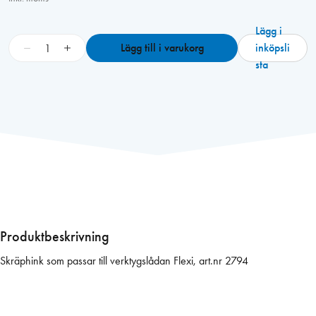
Lägg i
S
−
+
Lägg till i varukorg
inköpsli
k
sta
r
ä
p
k
o
r
g
t
.
v
Produktbeskrivning
e
Skräphink som passar till verktygslådan Flexi, art.nr 2794
r
k
t
y