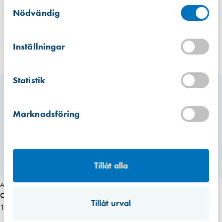
Samtyckesval
Hitta hit
Finns i lager (1 st)
Nödvändig
Kista
Hitta hit
Inställningar
Finns i lager (2 st)
Mullsjö (lager)
Statistik
Hitta hit
Finns i lager (2 st)
Marknadsföring
Tillåt alla
Miljömärkt
Art. nr 1010
Art. nr 3119
O-list 8 mm, silikon VIT 100 m
Häftpistol Rapid R30
Tillåt urval
1 412,50 kr
1 293,75 kr