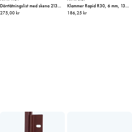
Dörrtätningslist med skena 213
Klammer Rapid R30, 6 mm, 13/6
cm, VIT med skruv
275,00 kr
2500 st/ask
186,25 kr