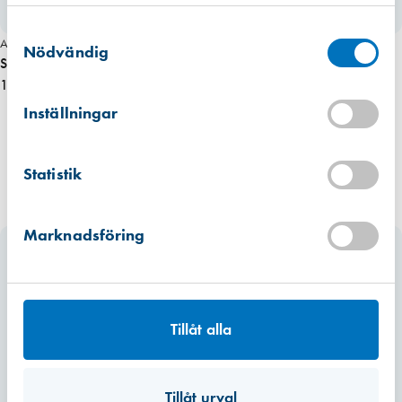
använt deras tjänster.
Västberga
Samtyckesval
Hitta hit
Art. nr 2949
Finns i lager (4 st)
Nödvändig
Skräpkorg t. verktygslåda
138,00 kr
Kista
Hitta hit
Inställningar
Finns i lager (2 st)
Mullsjö (lager)
Statistik
Hitta hit
Finns i lager (10 st)
Marknadsföring
Tillåt alla
Tillåt urval