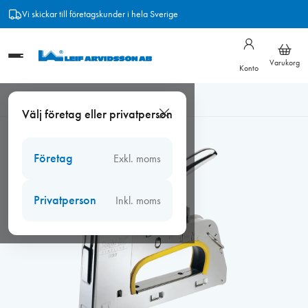
Hoppa
Vi skickar till företagskunder i hela Sverige
till
innehåll
Varukorg
Konto
Hem
/
Tätningslist
/
EPDM-list
/
Häftpistol Rapid R30
Välj företag eller privatperson
Företag
Exkl. moms
Privatperson
Inkl. moms