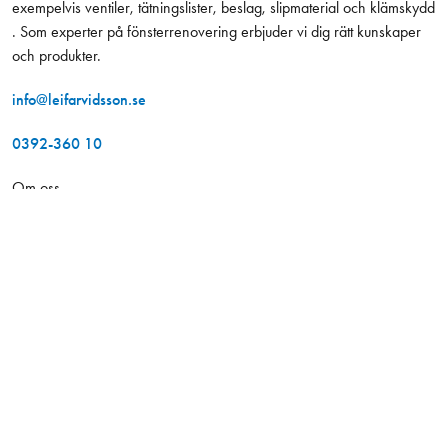
exempelvis ventiler, tätningslister, beslag, slipmaterial och klämskydd
. Som experter på fönsterrenovering erbjuder vi dig rätt kunskaper
och produkter.
info@leifarvidsson.se
0392-360 10
Om oss
Våra butiker
1 035,00 kr
Antal
−
+
Exkl. moms
Budservice
Kontakt
Projekt
Kurser
Hållbarhet
Jobba hos oss
Konto
Leverans och betalning
Tillgänglighetsredogörelse