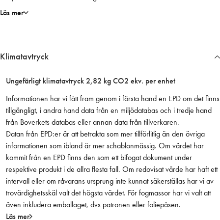
För passande klammer se art.nr. 3121
0
Läs mer
m
ä
n
Klimatavtryck
g
d
Ungefärligt klimatavtryck 2,82 kg CO2 ekv. per enhet
Informationen har vi fått fram genom i första hand en EPD om det finns
tillgängligt, i andra hand data från en miljödatabas och i tredje hand
från Boverkets databas eller annan data från tillverkaren.
Datan från EPD:er är att betrakta som mer tillförlitlig än den övriga
informationen som ibland är mer schablonmässig. Om värdet har
kommit från en EPD finns den som ett bifogat dokument under
respektive produkt i de allra flesta fall. Om redovisat värde har haft ett
intervall eller om råvarans ursprung inte kunnat säkerställas har vi av
trovärdighetsskäl valt det högsta värdet. För fogmassor har vi valt att
även inkludera emballaget, dvs patronen eller foliepåsen.
Läs mer