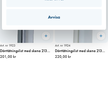
Avvisa
Art. nr 1923
Art. nr 1924
Dörrtätningslist med skena 213
Dörrtätningslist med skena 213
cm, ALU med skruv
201,00 kr
cm, VIT med skruv
220,00 kr