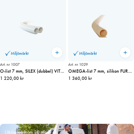
Miljömärkt
Miljömärkt
Art. nr 1007
Art. nr 1029
O-list 7 mm, SILEX (dubbel) VIT
OMEGA-list 7 mm, silikon FURU
150 m
1 220,00 kr
100 m
1 360,00 kr
Utkörning inom 30 min – 4h