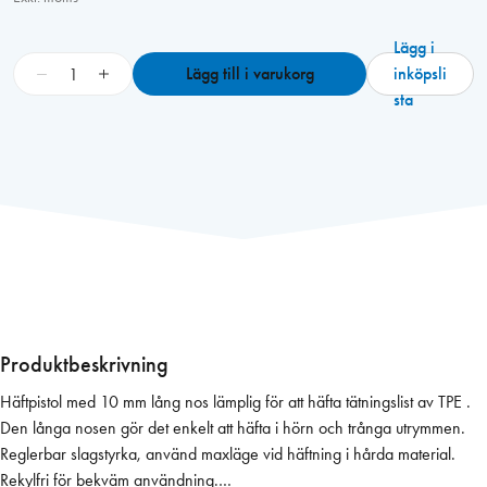
Lägg i
H
−
+
Lägg till i varukorg
inköpsli
ä
sta
f
t
p
i
s
t
o
l
R
a
Produktbeskrivning
p
Häftpistol med 10 mm lång nos lämplig för att häfta tätningslist av TPE .
i
Den långa nosen gör det enkelt att häfta i hörn och trånga utrymmen.
d
Reglerbar slagstyrka, använd maxläge vid häftning i hårda material.
R
Rekylfri för bekväm användning.
3