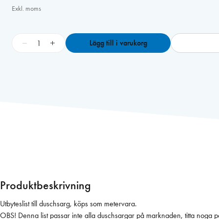
Exkl. moms
G
−
+
Lägg till i varukorg
u
m
m
i
l
i
s
t
t
i
l
l
Produktbeskrivning
d
u
Utbyteslist till duschsarg, köps som metervara.
s
OBS! Denna list passar inte alla duschsargar på marknaden, titta noga 