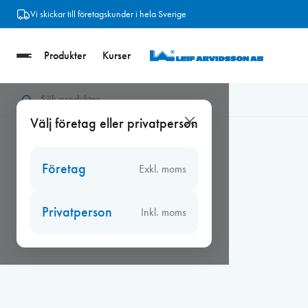
Hoppa
Vi skickar till företagskunder i hela Sverige
till
innehåll
Produkter
Kurser
Hem
/
Tätningslist
/
Duschsarg
/
Gummilist till duschsarg, pris/
Välj företag eller privatperson
Företag
Exkl. moms
Privatperson
Inkl. moms