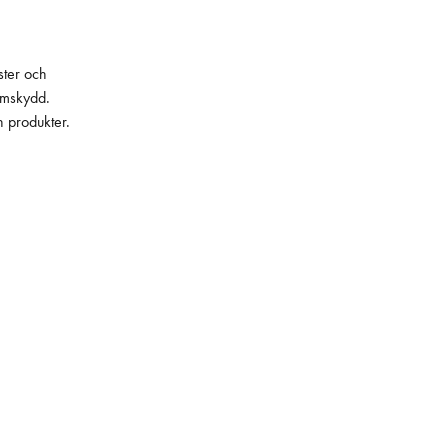
ster och
lämskydd.
h produkter.