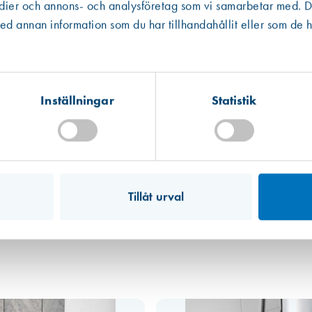
edier och annons- och analysföretag som vi samarbetar med. De
Västberga
Hitta hit
 annan information som du har tillhandahållit eller som de h
Finns i lager (40 st)
Kista
Hitta hit
Finns i lager (32 st)
Inställningar
Statistik
Mullsjö (lager)
Hitta hit
Finns i lager (1927 st)
Art. nr 7779
Duschsarg 92 x 92 x 92 cm, Vit
1 070,00 kr
Tillåt urval