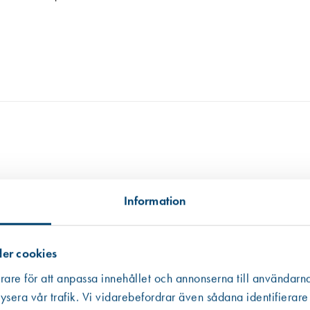
tillgängligt, i andra hand data från en miljödatabas och i tredje hand frå
 informationen som ibland är mer schablonmässig. Om värdet har kommit fr
Information
 råvarans ursprung inte kunnat säkerställas har vi av trovärdighetsskäl valt
er cookies
rare för att anpassa innehållet och annonserna till användarna
ysera vår trafik. Vi vidarebefordrar även sådana identifierare