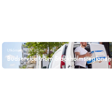
Utkörning inom 30 min – 4h
Budservice inom Stockholmsregionen