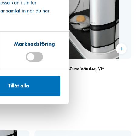
ssa kan i sin tur
ar samlat in när du har
Marknadsföring
Art. nr 7783
Duschsarg 115 x 30 cm Vänster, Vit
535,00 kr
Tillåt alla