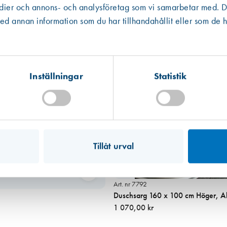
edier och annons- och analysföretag som vi samarbetar med. De
Västberga
Hitta hit
 annan information som du har tillhandahållit eller som de h
Slut i lager
Kista
Hitta hit
Förväntad leverans: 2026-08-20
Inställningar
Statistik
Mullsjö (lager)
Hitta hit
Finns i lager (27 st)
Tillåt urval
Art. nr 7792
Duschsarg 160 x 100 cm Höger, A
1 070,00 kr