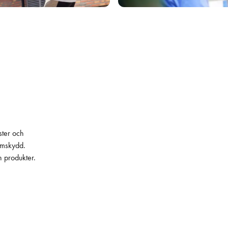
ster och
lämskydd.
h produkter.