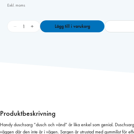
Exkl. moms
D
−
+
Lägg till i varukorg
u
s
c
h
s
a
r
g
9
0
x
9
Produktbeskrivning
0
c
Handy duschsarg ”dusch och vänd” är lika enkel som genial. Duschsargen 
m
väggen där den inte är i vägen. Sargen är utrustad med gummilist för eff