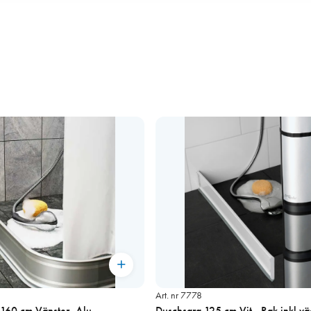
Art. nr 7778
160 cm Vänster, Alu
Duschsarg 125 cm Vit , Rak inkl vä