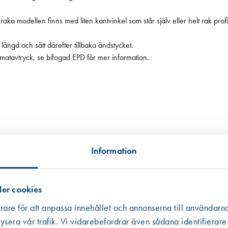
raka modellen finns med liten kantvinkel som står själv eller helt rak pr
längd och sätt därefter tillbaka ändstycket.
imatavtryck, se bifogad EPD för mer information.
Information
er cookies
tillgängligt, i andra hand data från en miljödatabas och i tredje hand frå
 informationen som ibland är mer schablonmässig. Om värdet har kommit fr
rare för att anpassa innehållet och annonserna till användarna
 råvarans ursprung inte kunnat säkerställas har vi av trovärdighetsskäl valt
ysera vår trafik. Vi vidarebefordrar även sådana identifierare