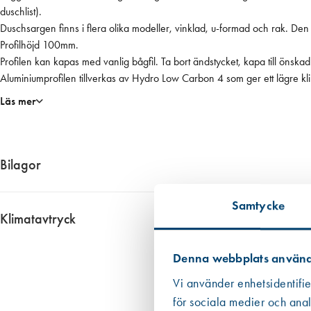
,
duschlist).
V
Duschsargen finns i flera olika modeller, vinklad, u-formad och rak. Den 
i
Profilhöjd 100mm.
t
Profilen kan kapas med vanlig bågfil. Ta bort ändstycket, kapa till önskad 
m
Aluminiumprofilen tillverkas av Hydro Low Carbon 4 som ger ett lägre kl
ä
Läs mer
n
g
d
Bilagor
7774__EPD_aluminiumprofil
Samtycke
Klimatavtryck
Ungefärligt klimatavtryck 6,40 kg CO2 ekv. per enhet
Denna webbplats använd
Informationen har vi fått fram genom i första hand en EPD om det finns 
Datan från EPD:er är att betrakta som mer tillförlitlig än den övriga
Vi använder enhetsidentifie
i de allra flesta fall. Om redovisat värde har haft ett intervall eller om
för sociala medier och anal