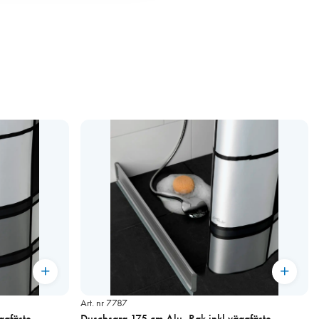
Art. nr 7787
ggfäste
Duschsarg 175 cm Alu, Rak inkl väggfäste