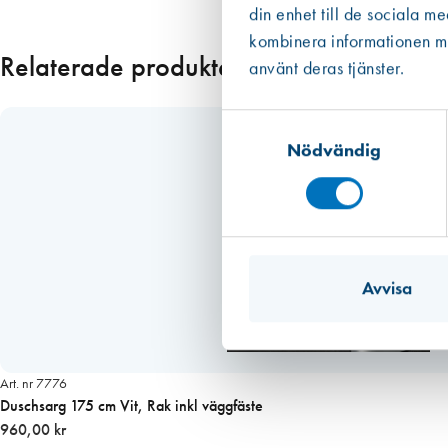
emballaget, dvs patronen eller foliepåsen.
din enhet till de sociala m
Läs mer
kombinera informationen med
Relaterade produkter
använt deras tjänster.
Samtyckesval
Nödvändig
Avvisa
Art. nr 7776
Duschsarg 175 cm Vit, Rak inkl väggfäste
960,00 kr