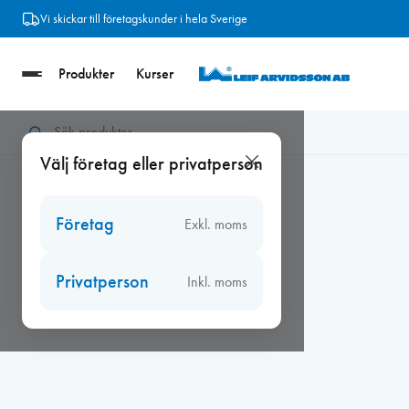
Hoppa
Vi skickar till företagskunder i hela Sverige
till
innehåll
Produkter
Kurser
Hem
/
Tätningslist
/
Duschsarg
/
Duschsarg 90 x 90 cm , Vit
Välj företag eller privatperson
Företag
Exkl. moms
Privatperson
Inkl. moms