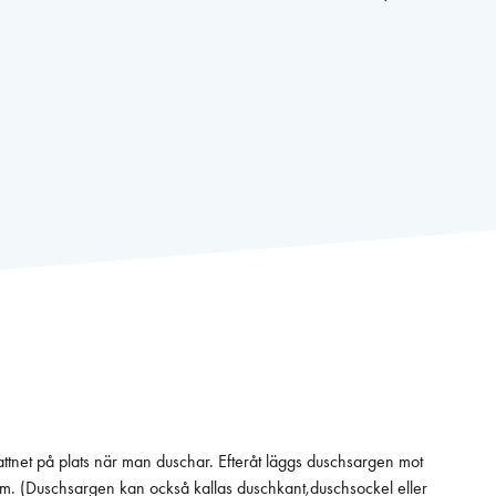
attnet på plats när man duschar. Efteråt läggs duschsargen mot
nium. (Duschsargen kan också kallas duschkant,duschsockel eller