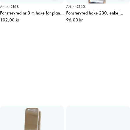
Art. nr 2168
Art. nr 2160
Fönstervred nr 3 m hake för plant
Fönstervred hake 230, enkel
montage, pris/st
102,00 kr
28mm, pris/st
96,00 kr