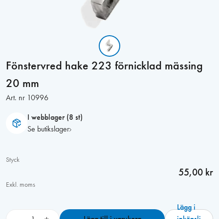
Fönstervred hake 223 förnicklad mässing
20 mm
Art. nr
10996
I webblager (8 st)
Se butikslager
Styck
55,00 kr
Exkl. moms
Lägg i
F
−
+
Lägg till i varukorg
inköpsli