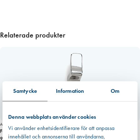
r
n
i
c
Relaterade produkter
k
l
a
d
m
ä
s
s
Samtycke
Information
Om
i
n
g
Denna webbplats använder cookies
2
Art. nr 4630
0
Vi använder enhetsidentifierare för att anpassa
Fönstervred hake 3, enkel 10 mm
m
innehållet och annonserna till användarna,
91,00 kr