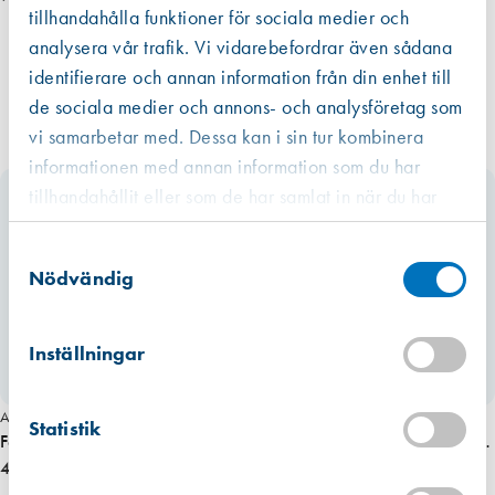
m
tillhandahålla funktioner för sociala medier och
m
analysera vår trafik. Vi vidarebefordrar även sådana
ä
identifierare och annan information från din enhet till
n
de sociala medier och annons- och analysföretag som
g
vi samarbetar med. Dessa kan i sin tur kombinera
d
informationen med annan information som du har
tillhandahållit eller som de har samlat in när du har
använt deras tjänster.
Västberga
Samtyckesval
Hitta hit
Slut i lager
Nödvändig
Kista
Hitta hit
Inställningar
Förväntad leverans: 2026-07-24
Art. nr 6730
Art. nr 3236
Mullsjö (lager)
Statistik
Hitta hit
Fönstervred hake 5143 10 mm
Fönstervred Distansbricka till hake
Finns i lager (8 st)
förn.
45,00 kr
3mm förn.
62,00 kr