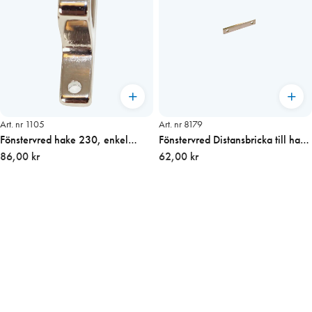
Art. nr 1105
Art. nr 8179
Fönstervred hake 230, enkel
Fönstervred Distansbricka till hake
20mm
86,00 kr
2mm förn.
62,00 kr