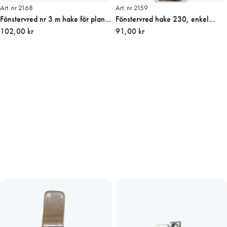
Art. nr 2168
Art. nr 2159
Fönstervred nr 3 m hake för plant
Fönstervred hake 230, enkel
montage, pris/st
102,00 kr
25mm, pris/st
91,00 kr