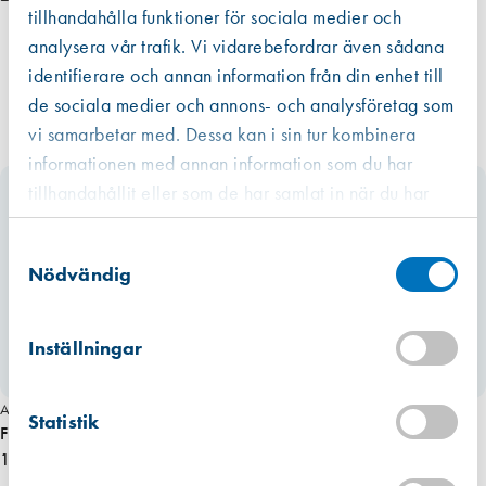
m
tillhandahålla funktioner för sociala medier och
m
analysera vår trafik. Vi vidarebefordrar även sådana
ä
identifierare och annan information från din enhet till
n
de sociala medier och annons- och analysföretag som
g
vi samarbetar med. Dessa kan i sin tur kombinera
d
informationen med annan information som du har
tillhandahållit eller som de har samlat in när du har
använt deras tjänster.
Västberga
Samtyckesval
Hitta hit
Slut i lager
Nödvändig
Kista
Hitta hit
Inställningar
Förväntad leverans: 2026-07-24
Art. nr 2162
Art. nr 5178
Mullsjö (lager)
Statistik
Hitta hit
Fix 23 Fönstervred hake dubbel
Fönstervred hake 5143 10 mm
Finns i lager (5 st)
25mm
102,00 kr
obeh.
41,00 kr