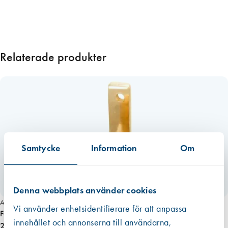
r
n
i
c
Relaterade produkter
k
l
a
d
m
ä
s
s
Samtycke
Information
Om
i
n
g
Denna webbplats använder cookies
1
Art. nr 5012
0
Vi använder enhetsidentifierare för att anpassa
Fönstervred hake 5695 28 mm, obehandlad mässing
m
innehållet och annonserna till användarna,
239,00 kr