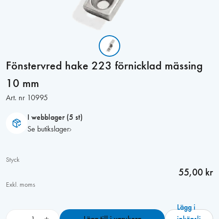
Fönstervred hake 223 förnicklad mässing
10 mm
Art. nr
10995
I webblager (5 st)
Se butikslager
Styck
55,00 kr
Exkl. moms
Lägg i
F
−
+
Lägg till i varukorg
inköpsli