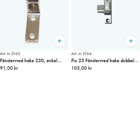
Art. nr 2165
Art. nr 2164
Fönstervred hake 230, enkel
Fix 23 Fönstervred hake dubbel
15mm, pris/st
91,00 kr
30mm
105,00 kr