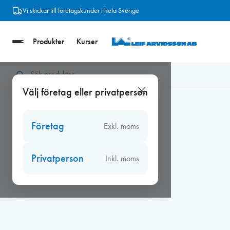
Hoppa
Vi skickar till företagskunder i hela Sverige
till
innehåll
Produkter
Kurser
Hem
/
Beslag
/
Fönsterbeslag
/
Fönstervred, hakar
/
Fönstervr
Välj företag eller privatperson
Företag
Exkl. moms
Privatperson
Inkl. moms