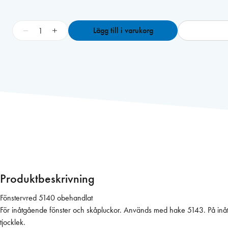
F
−
+
Lägg till i varukorg
ö
n
s
t
e
r
v
r
e
d
5
1
Produktbeskrivning
4
0
Fönstervred 5140 obehandlat
o
För inåtgående fönster och skåpluckor. Används med hake 5143. På in
b
tjocklek.