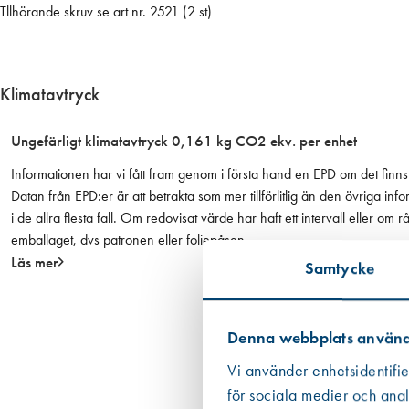
e
Tllhörande skruv se art nr. 2521 (2 st)
h
a
n
Klimatavtryck
d
l
Ungefärligt klimatavtryck 0,161 kg CO2 ekv. per enhet
a
t
Informationen har vi fått fram genom i första hand en EPD om det finns 
m
Datan från EPD:er är att betrakta som mer tillförlitlig än den övriga
ä
i de allra flesta fall. Om redovisat värde har haft ett intervall eller om
n
emballaget, dvs patronen eller foliepåsen.
g
Läs mer
Samtycke
d
Denna webbplats använd
Vi använder enhetsidentifie
för sociala medier och anal