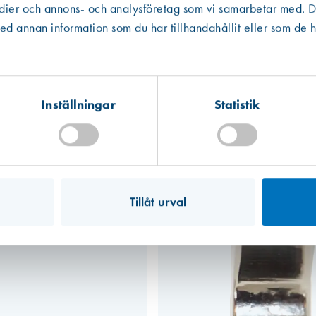
edier och annons- och analysföretag som vi samarbetar med. De
Västberga
Hitta hit
 annan information som du har tillhandahållit eller som de h
Finns i lager (6 st)
Kista
Hitta hit
Finns i lager (7 st)
Inställningar
Statistik
Mullsjö (lager)
Hitta hit
Finns i lager (6 st)
Tillåt urval