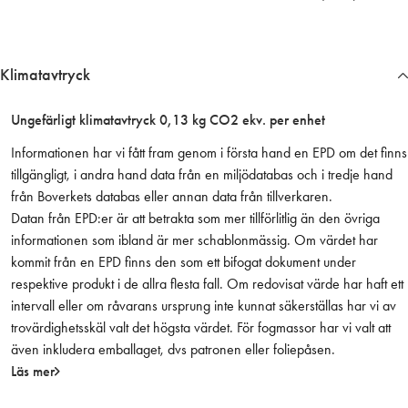
u
t
a
Klimatavtryck
n
h
Ungefärligt klimatavtryck 0,13 kg CO2 ekv. per enhet
a
k
Informationen har vi fått fram genom i första hand en EPD om det finns
e
tillgängligt, i andra hand data från en miljödatabas och i tredje hand
,
från Boverkets databas eller annan data från tillverkaren.
p
Datan från EPD:er är att betrakta som mer tillförlitlig än den övriga
r
informationen som ibland är mer schablonmässig. Om värdet har
i
kommit från en EPD finns den som ett bifogat dokument under
s
respektive produkt i de allra flesta fall. Om redovisat värde har haft ett
/
intervall eller om råvarans ursprung inte kunnat säkerställas har vi av
s
trovärdighetsskäl valt det högsta värdet. För fogmassor har vi valt att
t
även inkludera emballaget, dvs patronen eller foliepåsen.
m
Läs mer
ä