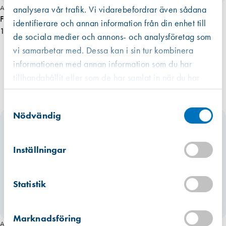
Art. nr 2162
analysera vår trafik. Vi vidarebefordrar även sådana
Fix 23 Fönstervred hake dubbel 25mm
identifierare och annan information från din enhet till
102,00 kr
de sociala medier och annons- och analysföretag som
vi samarbetar med. Dessa kan i sin tur kombinera
informationen med annan information som du har
tillhandahållit eller som de har samlat in när du har
använt deras tjänster.
Västberga
Samtyckesval
Hitta hit
Finns i lager (75 st)
Nödvändig
Kista
Hitta hit
Inställningar
Finns i lager (154 st)
Mullsjö (lager)
Statistik
Hitta hit
Finns i lager (125 st)
Marknadsföring
Art. nr 2163
Art. nr 2164