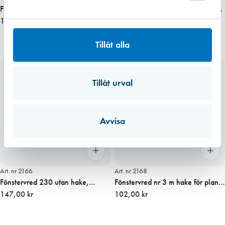
Fix 23 Fönstervred hake dubbel
Fix 23 Fönstervred hake dubbel
27mm
122,00 kr
30mm
105,00 kr
Tillåt alla
Tillåt urval
Avvisa
Art. nr 2166
Art. nr 2168
Fönstervred 230 utan hake,
Fönstervred nr 3 m hake för plant
pris/st
147,00 kr
montage, pris/st
102,00 kr