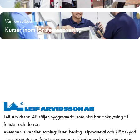
Vårt kursutbud
Kurser inom fönsterrenovering
Leif Arvidsson AB säljer byggmaterial som ofta har anknytning till
fönster och dörrar,
exempelvis ventiler, tätningslister, beslag, slipmaterial och klämskydd
. Som experter på fönsterrenovering erbjuder vi dig rätt kunskaper