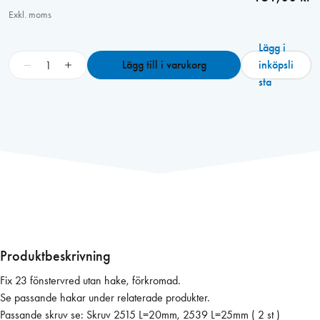
Exkl. moms
Lägg i
F
−
+
Lägg till i varukorg
inköpsli
i
sta
x
2
3
F
ö
n
s
t
e
r
Produktbeskrivning
v
Fix 23 fönstervred utan hake, förkromad.
r
Se passande hakar under relaterade produkter.
e
Passande skruv se: Skruv 2515 L=20mm, 2539 L=25mm ( 2 st )
d