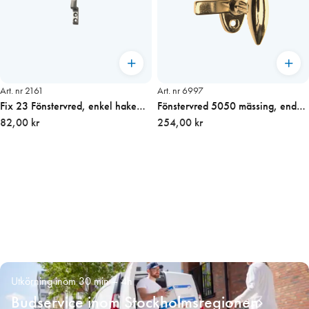
Art. nr 2161
Art. nr 6997
Fix 23 Fönstervred, enkel hake
Fönstervred 5050 mässing, endast
11mm
82,00 kr
vred ink skruv
254,00 kr
Utkörning inom 30 min – 4h
Budservice inom Stockholmsregionen