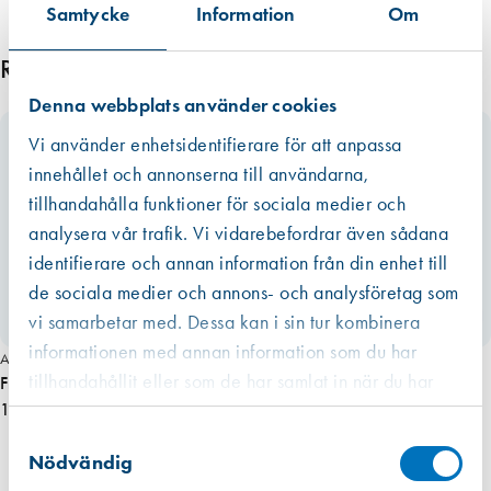
Samtycke
Information
Om
Relaterade produkter
Denna webbplats använder cookies
Vi använder enhetsidentifierare för att anpassa
innehållet och annonserna till användarna,
tillhandahålla funktioner för sociala medier och
analysera vår trafik. Vi vidarebefordrar även sådana
identifierare och annan information från din enhet till
de sociala medier och annons- och analysföretag som
vi samarbetar med. Dessa kan i sin tur kombinera
informationen med annan information som du har
Art. nr 1733
tillhandahållit eller som de har samlat in när du har
Fresh F12 överluftsgaller 1 par (vit plast)
använt deras tjänster.
102,00 kr
Västberga
Samtyckesval
Hitta hit
Finns i lager (3 st)
Nödvändig