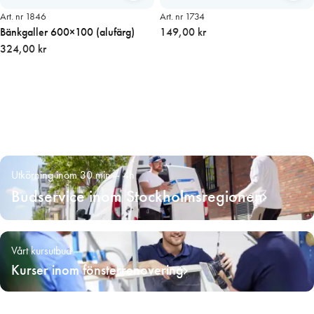
Art. nr 1846
Art. nr 1734
Bänkgaller 600×100 (alufärg)
149,00 kr
324,00 kr
Utkörning inom 30 min – 4h
Budservice inom Stockholmsregionen
Vårt kursutbud
Kurser inom fönsterrenovering