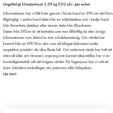
Ungefärligt klimatavtryck 2,09 kg CO2 ekv. per enhet
r
g
Informationen har vi fått fram genom i första hand en EPD om det finns
)
tillgängligt, i andra hand data från en miljödatabas och i tredje hand
m
från Boverkets databas eller annan data från tillverkaren.
ä
Datan från EPD:er är att betrakta som mer tillförlitlig än den övriga
n
informationen som ibland är mer schablonmässig. Om värdet har
g
kommit från en EPD finns den som ett bifogat dokument under
d
respektive produkt i de allra flesta fall. Om redovisat värde har haft ett
intervall eller om råvarans ursprung inte kunnat säkerställas har vi av
trovärdighetsskäl valt det högsta värdet. För fogmassor har vi valt att
även inkludera emballaget, dvs patronen eller foliepåsen.
Läs mer