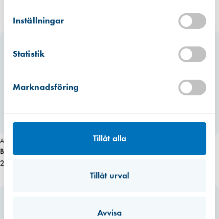
Kista
Hitta hit
Inställningar
Finns i lager (2 st)
Mullsjö (lager)
Statistik
Hitta hit
Finns i lager (21 st)
Marknadsföring
Tillåt alla
Art. nr 1839
Art. nr 1842
Bänkgaller 600×60 (alufärg)
Bänkgaller 600×80 (alufärg)
251,00 kr
284,00 kr
Tillåt urval
Avvisa