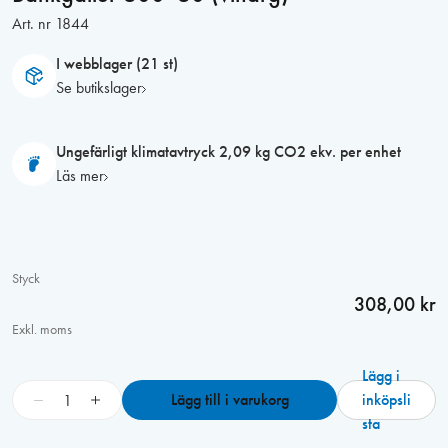
Art. nr
1844
I webblager (21 st)
Se butikslager
Ungefärligt klimatavtryck 2,09 kg CO2 ekv. per enhet
Läs mer
Styck
308,00 kr
Exkl. moms
Lägg i
B
−
+
Lägg till i varukorg
inköpsli
ä
sta
n