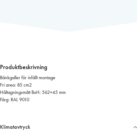
k
g
a
l
l
e
r
6
0
Produktbeskrivning
0
Bänkgaller för infällt montage
×
Fri area: 85 cm2
6
Håltagningsmått BxH: 562×45 mm
0
Färg: RAL 9010
(
v
i
t
Klimatavtryck
f
ä