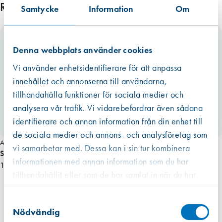
Relaterade produkter
Samtycke
Information
Om
Denna webbplats använder cookies
Vi använder enhetsidentifierare för att anpassa
innehållet och annonserna till användarna,
tillhandahålla funktioner för sociala medier och
analysera vår trafik. Vi vidarebefordrar även sådana
identifierare och annan information från din enhet till
de sociala medier och annons- och analysföretag som
Art. nr 3079
vi samarbetar med. Dessa kan i sin tur kombinera
Silikonspackel, stor
informationen med annan information som du har
147,00 kr
tillhandahållit eller som de har samlat in när du har
använt deras tjänster.
Västberga
Samtyckesval
Hitta hit
Finns i lager (6 st)
Nödvändig