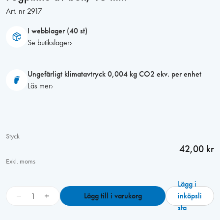
Art. nr
2917
I webblager (40 st)
Se butikslager
Ungefärligt klimatavtryck 0,004 kg CO2 ekv. per enhet
Läs mer
Styck
42,00 kr
Exkl. moms
Lägg i
F
−
+
Lägg till i varukorg
inköpsli
o
sta
g