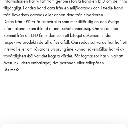
Informationen har vi fått fram genom i första hand en EPD om det finns
d
tillgängligt, i andra hand data från en miljödatabas och i tredje hand
från Boverkets databas eller annan data från tillverkaren.
Datan från EPD:er är att betrakta som mer tillförlitlig än den övriga
informationen som ibland är mer schablonmässig. Om värdet har
kommit från en EPD finns den som ett bifogat dokument under
respektive produkt i de allra flesta fall. Om redovisat värde har haft ett
intervall eller om råvarans ursprung inte kunnat säkerställas har vi av
trovärdighetsskäl valt det högsta värdet. För fogmassor har vi valt att
även inkludera emballaget, dvs patronen eller foliepåsen.
Läs mer