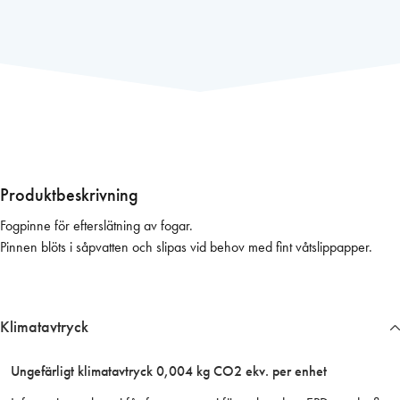
p
i
n
n
e
a
v
b
o
Produktbeskrivning
k
Fogpinne för efterslätning av fogar.
,
Pinnen blöts i såpvatten och slipas vid behov med fint våtslippapper.
1
5
m
m
Klimatavtryck
m
ä
Ungefärligt klimatavtryck 0,004 kg CO2 ekv. per enhet
n
g