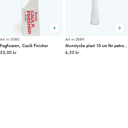
Art. nr 3080
Art. nr 2889
Fogfixaren, Caulk Finisher
Munstycke plast 10 cm för patron
53,00 kr
25st/fp
6,55 kr