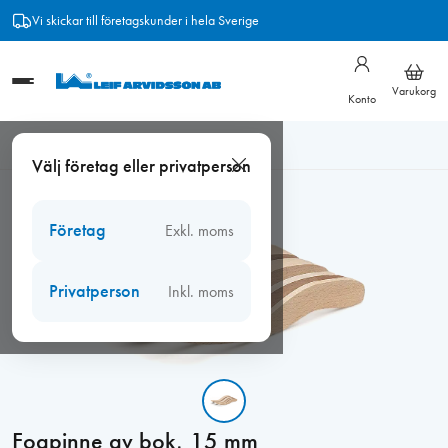
Hoppa
Vi skickar till företagskunder i hela Sverige
till
innehåll
Varukorg
Konto
Hem
/
Verktyg
/
Fogsprutor
/
Verktyg för fogning
/
Fogpinne av
Välj företag eller privatperson
bok, 15 mm
Företag
Exkl. moms
Privatperson
Inkl. moms
Fogpinne av bok, 15 mm