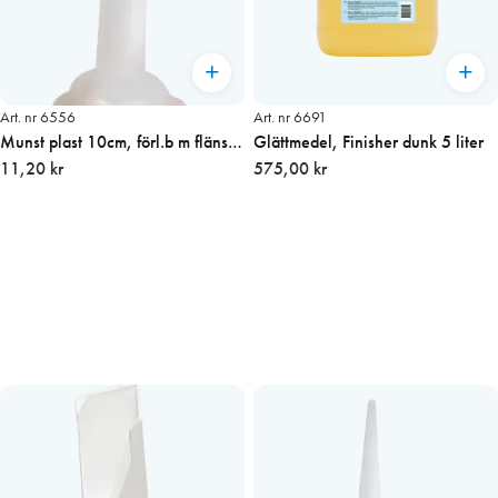
Art. nr 6556
Art. nr 6691
Munst plast 10cm, förl.b m fläns
Glättmedel, Finisher dunk 5 liter
och gängad topp
11,20 kr
575,00 kr