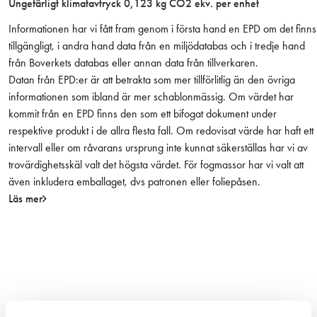
Ungefärligt klimatavtryck 0,123 kg CO2 ekv. per enhet
ä
n
Informationen har vi fått fram genom i första hand en EPD om det finns
g
tillgängligt, i andra hand data från en miljödatabas och i tredje hand
d
från Boverkets databas eller annan data från tillverkaren.
Datan från EPD:er är att betrakta som mer tillförlitlig än den övriga
informationen som ibland är mer schablonmässig. Om värdet har
kommit från en EPD finns den som ett bifogat dokument under
respektive produkt i de allra flesta fall. Om redovisat värde har haft ett
intervall eller om råvarans ursprung inte kunnat säkerställas har vi av
trovärdighetsskäl valt det högsta värdet. För fogmassor har vi valt att
även inkludera emballaget, dvs patronen eller foliepåsen.
Läs mer