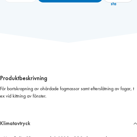
i
sta
l
i
k
o
n
s
p
a
c
k
Produktbeskrivning
e
För bortskrapning av ohärdade fogmassor samt efterslätning av fogar, t
l
ex vid kittning av fönster.
,
s
t
o
Klimatavtryck
r
m