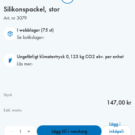
Silikonspackel, stor
Art. nr
3079
I webblager (75 st)
Se butikslager
Ungefärligt klimatavtryck 0,123 kg CO2 ekv. per enhet
Läs mer
Styck
147,00 kr
Exkl. moms
Lägg i
S
−
+
Lägg till i varukorg
inköpsli