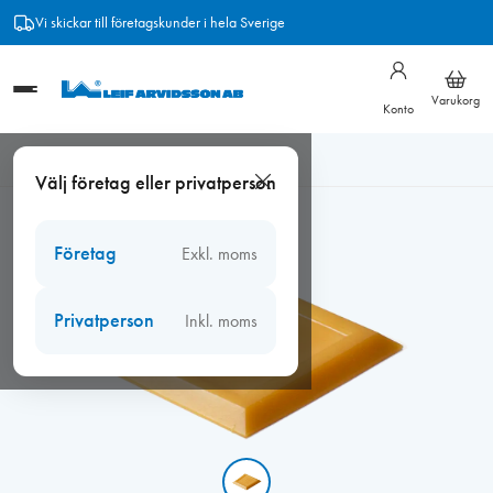
Hoppa
Vi skickar till företagskunder i hela Sverige
till
innehåll
Varukorg
Konto
Hem
/
Verktyg
/
Fogsprutor
/
Verktyg för fogning
/
Välj företag eller privatperson
Silikonspackel, stor
Företag
Exkl. moms
Privatperson
Inkl. moms