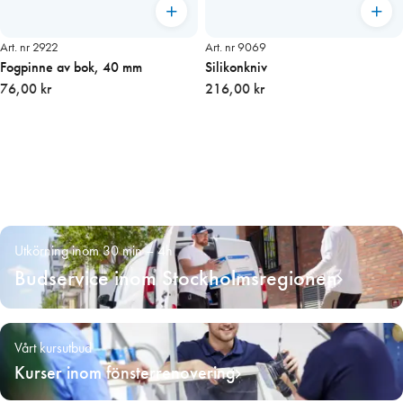
Art. nr 2922
Art. nr 9069
Fogpinne av bok, 40 mm
Silikonkniv
76,00 kr
216,00 kr
Utkörning inom 30 min – 4h
Budservice inom Stockholmsregionen
Vårt kursutbud
Kurser inom fönsterrenovering