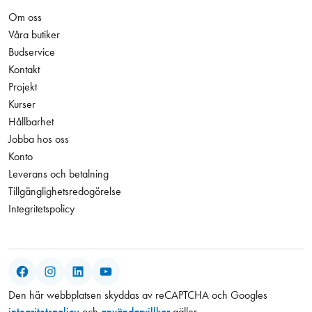
Om oss
Våra butiker
Budservice
Kontakt
Projekt
Kurser
Hållbarhet
Jobba hos oss
Konto
Leverans och betalning
Tillgänglighetsredogörelse
Integritetspolicy
Facebook
Instagram
LinkedIn
YouTube
Den här webbplatsen skyddas av reCAPTCHA och Googles
integritetspolicy
och
användarvillkor
gäller.