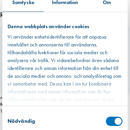
Samtycke
Information
Om
Relaterade produkter
Denna webbplats använder cookies
Vi använder enhetsidentifierare för att anpassa
innehållet och annonserna till användarna,
tillhandahålla funktioner för sociala medier och
analysera vår trafik. Vi vidarebefordrar även sådana
identifierare och annan information från din enhet till
de sociala medier och annons- och analysföretag som
vi samarbetar med. Dessa kan i sin tur kombinera
informationen med annan information som du har
Art. nr 2890
tillhandahållit eller som de har samlat in när du har
Munstycke plast 17 cm för patron
använt deras tjänster.
10,20 kr
Västberga
Samtyckesval
Hitta hit
Finns i lager (166 st)
Nödvändig