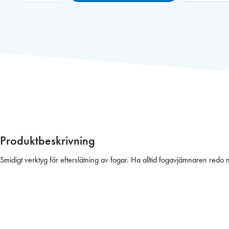
g
a
v
j
ä
m
n
a
r
e
n
Produktbeskrivning
S
i
Smidigt verktyg för efterslätning av fogar. Ha alltid fogavjämnaren redo nä
l
s
t
i
c