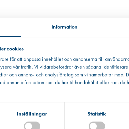
Information
er cookies
rare för att anpassa innehållet och annonserna till användarna
ysera vår trafik. Vi vidarebefordrar även sådana identifierare
edier och annons- och analysföretag som vi samarbetar med. De
Västberga
Hitta hit
 annan information som du har tillhandahållit eller som de h
Finns i lager (5 st)
Kista
Hitta hit
Finns i lager (51 st)
Inställningar
Statistik
Art. nr 6556
Mullsjö (lager)
Munst plast 10cm, förl.b m fläns 
Hitta hit
Förväntad leverans: 2026-08-14