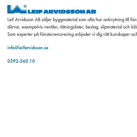
Leif Arvidsson AB säljer byggmaterial som ofta har anknytning till fön
dörrar, exempelvis ventiler, tätningslister, beslag, slipmaterial och k
Som experter på fönsterrenovering erbjuder vi dig rätt kunskaper oc
info@leifarvidsson.se
0392-360 10
247,00 kr
Om oss
Exkl. moms
Våra butiker
Budservice
Kontakt
Projekt
Kurser
Hållbarhet
Jobba hos oss
Konto