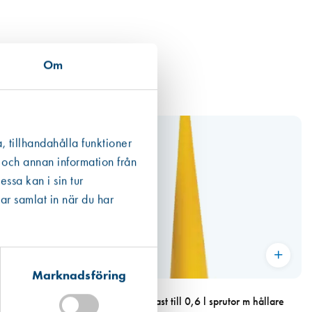
Om
, tillhandahålla funktioner
 och annan information från
ssa kan i sin tur
ar samlat in när du har
Marknadsföring
Art. nr 2892
och gängad topp
Munstycke gul plast till 0,6 l sprutor m hållare