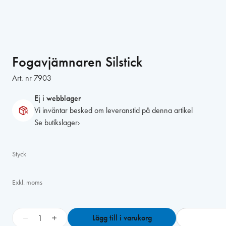
Fogavjämnaren Silstick
Art. nr
7903
Ej i webblager
Vi inväntar besked om leveranstid på denna artikel
Se butikslager
Styck
Exkl. moms
F
−
+
Lägg till i varukorg
o