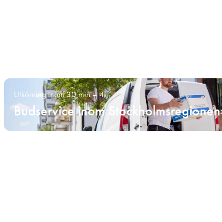
Utkörning inom 30 min – 4h
Budservice inom Stockholmsregionen