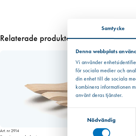
k
m
ä
n
Samtycke
g
Relaterade produkter
d
Denna webbplats använd
Vi använder enhetsidentifie
för sociala medier och anal
din enhet till de sociala m
kombinera informationen med
använt deras tjänster.
Samtyckesval
Nödvändig
Art. nr 2914