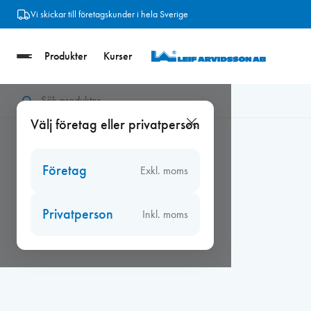
Hoppa
Vi skickar till företagskunder i hela Sverige
till
innehåll
Produkter
Kurser
Hem
/
Verktyg
/
Fogsprutor
/
Verktyg för fogning
/
Fogavjämnar
Välj företag eller privatperson
Företag
Exkl. moms
Privatperson
Inkl. moms