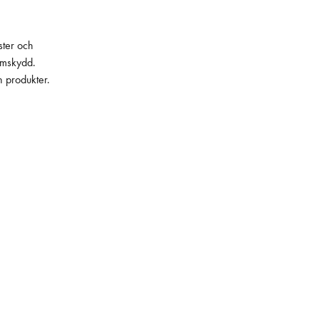
ster och
lämskydd.
h produkter.