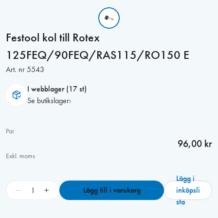
Festool kol till Rotex
125FEQ/90FEQ/RAS115/RO150 E
Art. nr
5543
I webblager (17 st)
Se butikslager
Par
96,00 kr
Exkl. moms
Lägg i
F
−
+
Lägg till i varukorg
inköpsli
e
sta
s