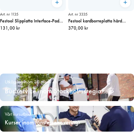
Art. nr 1135
Art. nr 3335
Festool Slipplatta Interface-Pad
Festool kardborreplatta hård
RO 90
131,00 kr
RAS115 , 115 mm
370,00 kr
Utkörning inom 30 min – 4h
Budservice inom Stockholmsregionen
Vårt kursutbud
Kurser inom fönsterrenovering