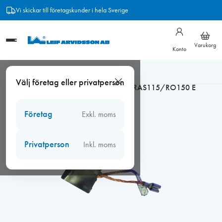
Hoppa
Vi skickar till företagskunder i hela Sverige
till
innehåll
Varukorg
Konto
Hem
/
Verktyg
/
Festool
/
Festool tillbehör till slipmaskiner
/
Välj företag eller privatperson
Festool kol till Rotex 125FEQ/90FEQ/RAS115/RO150 E
Företag
Exkl. moms
Privatperson
Inkl. moms