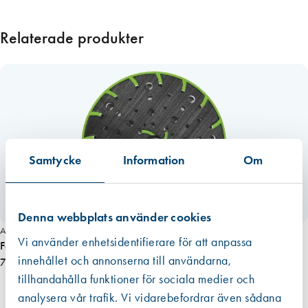
F
E
Relaterade produkter
Q
/
9
0
F
E
Q
/
Samtycke
Information
Om
R
A
S
Denna webbplats använder cookies
1
Art. nr 5238
Vi använder enhetsidentifierare för att anpassa
1
Festool kardborreplatta Rotex 150 Medium FastFix
5
innehållet och annonserna till användarna,
795,00 kr
/
tillhandahålla funktioner för sociala medier och
R
analysera vår trafik. Vi vidarebefordrar även sådana
O