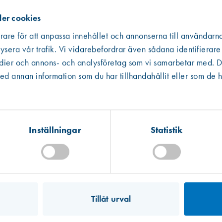
er cookies
rare för att anpassa innehållet och annonserna till användarna
ysera vår trafik. Vi vidarebefordrar även sådana identifierare
edier och annons- och analysföretag som vi samarbetar med. De
Västberga
Hitta hit
 annan information som du har tillhandahållit eller som de h
Finns i lager (1 st)
Kista
Hitta hit
Finns i lager (3 st)
Inställningar
Statistik
Mullsjö (lager)
Hitta hit
Förväntad leverans: 2026-07-21
Tillåt urval