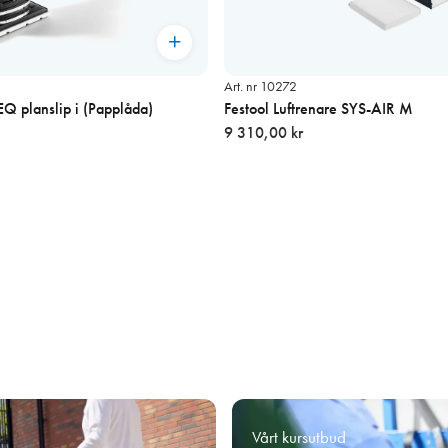
Art. nr 10272
Festool RTS 400 EQ planslip i (Papplåda)
Festool Luftrenare SYS-AIR M
9 310,00 kr
Vårt kursutbud