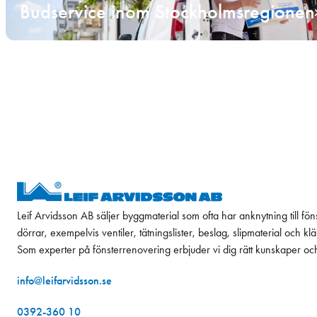
Budservice inom Stockholmsregionen
Leif Arvidsson AB säljer byggmaterial som ofta har anknytning till fön
dörrar, exempelvis ventiler, tätningslister, beslag, slipmaterial och k
Som experter på fönsterrenovering erbjuder vi dig rätt kunskaper oc
info@leifarvidsson.se
0392-360 10