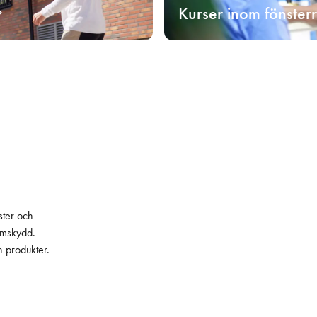
Kurser inom fönster
ster och
lämskydd.
h produkter.