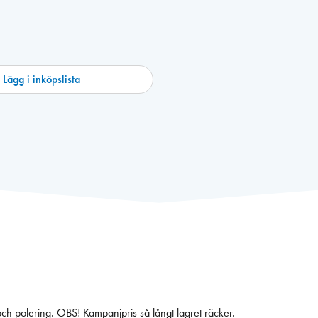
Lägg i inköpslista
Här får du fyra maskiner i en, för grovslipning, finslipning, deltaslipning och polering. OBS! Kampanjpris så långt lagret räcker.