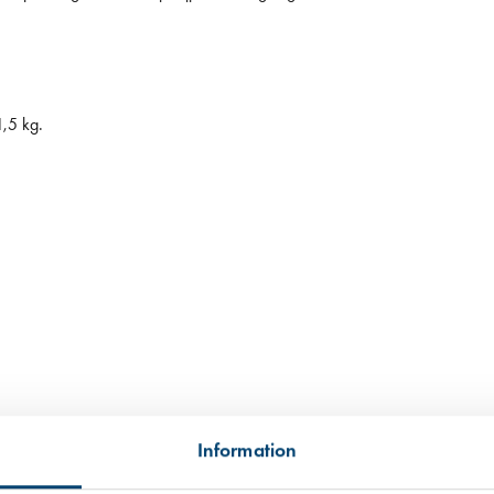
1,5 kg.
tillgängligt, i andra hand data från en miljödatabas och i tredje hand frå
Information
 informationen som ibland är mer schablonmässig. Om värdet har kommit fr
 råvarans ursprung inte kunnat säkerställas har vi av trovärdighetsskäl valt