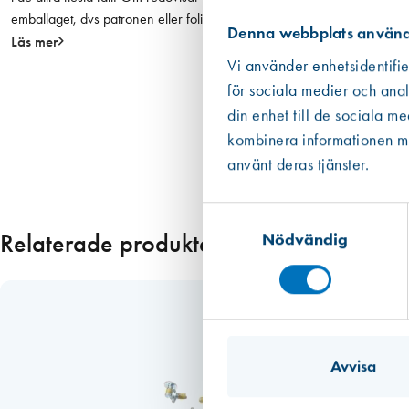
emballaget, dvs patronen eller foliepåsen.
ä
Denna webbplats använd
Läs mer
n
Vi använder enhetsidentifie
g
d
för sociala medier och anal
din enhet till de sociala m
kombinera informationen med
använt deras tjänster.
Samtyckesval
Relaterade produkter
Nödvändig
Avvisa