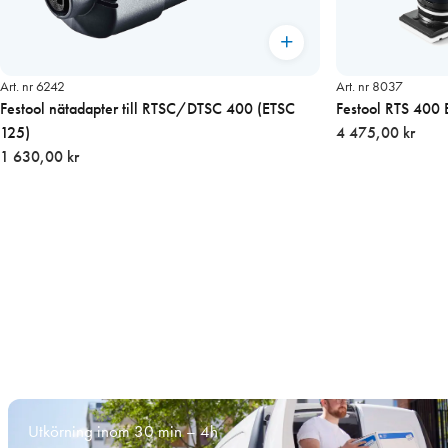
Art. nr 6242
Art. nr 8037
Festool nätadapter till RTSC/DTSC 400 (ETSC
125)
4 475,00 kr
1 630,00 kr
Utkörning inom 30 min – 4h