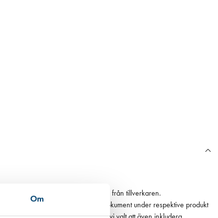
n Boverkets databas eller annan data från tillverkaren.
Om
ån en EPD finns den som ett bifogat dokument under respektive produkt
 det högsta värdet. För fogmassor har vi valt att även inkludera