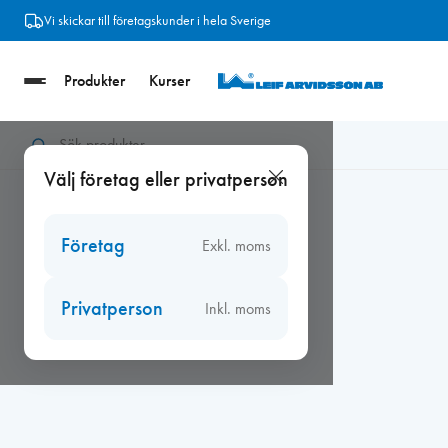
Hoppa
Vi skickar till företagskunder i hela Sverige
till
innehåll
Produkter
Kurser
Hem
/
Verktyg
/
Festool
/
Festool slipmaskiner
/
Festool Rotex 
Välj företag eller privatperson
Företag
Exkl. moms
Privatperson
Inkl. moms