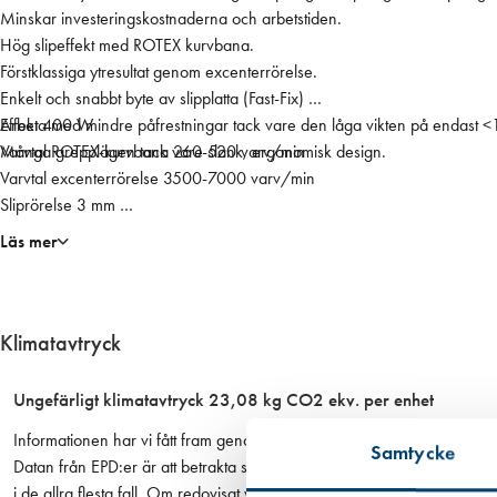
X
Minskar investeringskostnaderna och arbetstiden.
F
Hög slipeffekt med ROTEX kurvbana.
E
Förstklassiga ytresultat genom excenterrörelse.
Q
Enkelt och snabbt byte av slipplatta (Fast-Fix)
-
Arbeta med mindre påfrestningar tack vare den låga vikten på endast <
Effekt 400 W
P
Många grepplägen tack vare slank, ergonomisk design.
Varvtal ROTEX-kurvbana 260-520 varv/min
l
Varvtal excenterrörelse 3500-7000 varv/min
u
Sliprörelse 3 mm
s
FastFix slipplatta Ø 90 mm
Läs mer
s
Anslutning dammutsug Ø 27 mm
y
Vikt 1,5 kg
s
t
Klimatavtryck
a
i
Ungefärligt klimatavtryck 23,08 kg CO2 ekv. per enhet
n
Informationen har vi fått fram genom i första hand en EPD om det finns 
e
Samtycke
Datan från EPD:er är att betrakta som mer tillförlitlig än den övriga
r
i de allra flesta fall. Om redovisat värde har haft ett intervall eller om
m