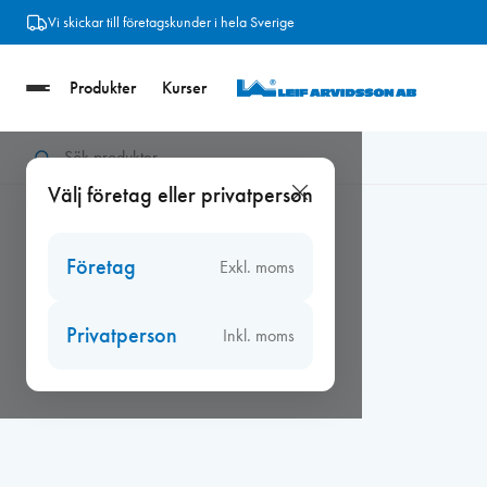
Hoppa
Vi skickar till företagskunder i hela Sverige
till
innehåll
Produkter
Kurser
Hem
/
Verktyg
/
Mirka
/
Mirka DEROS II 680EU Ø125/150mm
Välj företag eller privatperson
Företag
Exkl. moms
Privatperson
Inkl. moms