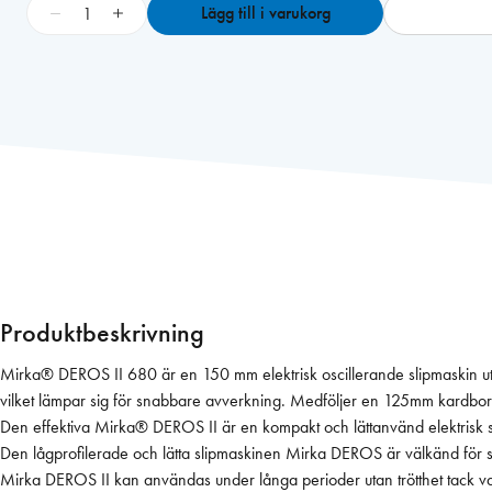
M
−
+
Lägg till i varukorg
i
r
k
a
D
E
R
O
S
I
I
6
Produktbeskrivning
8
0
Mirka® DEROS II 680 är en 150 mm elektrisk oscillerande slipmaskin utv
E
vilket lämpar sig för snabbare avverkning. Medföljer en 125mm kardbor
U
Den effektiva Mirka® DEROS II är en kompakt och lättanvänd elektrisk 
Ø
Den lågprofilerade och lätta slipmaskinen Mirka DEROS är välkänd för
1
Mirka DEROS II kan användas under långa perioder utan trötthet tack var