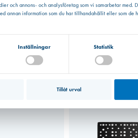
edier och annons- och analysföretag som vi samarbetar med. De
 råvarans ursprung inte kunnat säkerställas har vi av trovärdighetsskäl valt
Västberga
Hitta hit
 annan information som du har tillhandahållit eller som de h
Slut i lager
Kista
Hitta hit
Finns i lager (2 st)
Inställningar
Statistik
Mullsjö (lager)
Hitta hit
Förväntad leverans: 2026-07-17
Tillåt urval