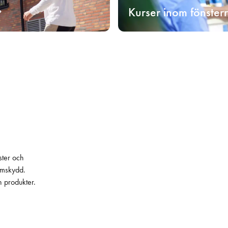
Kurser inom fönster
ster och
lämskydd.
h produkter.