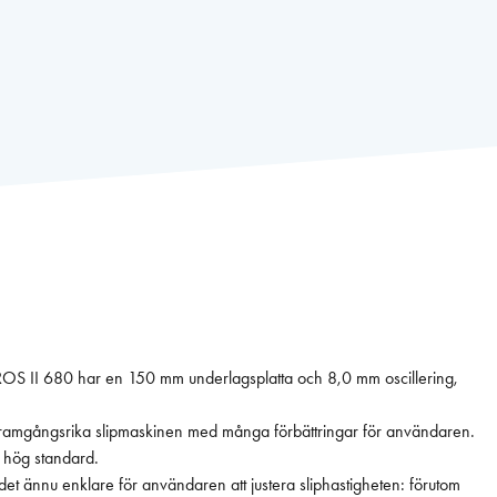
EROS II 680 har en 150 mm underlagsplatta och 8,0 mm oscillering,
 framgångsrika slipmaskinen med många förbättringar för användaren.
 hög standard.
t ännu enklare för användaren att justera sliphastigheten: förutom