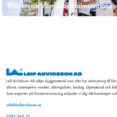
Budservice inom Stockholmsregionen
Leif Arvidsson AB säljer byggmaterial som ofta har anknytning till fön
dörrar, exempelvis ventiler, tätningslister, beslag, slipmaterial och k
Som experter på fönsterrenovering erbjuder vi dig rätt kunskaper oc
info@leifarvidsson.se
0392-360 10