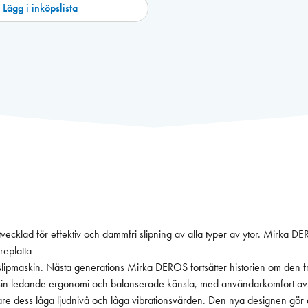
Lägg i inköpslista
ecklad för effektiv och dammfri slipning av alla typer av ytor. Mirka D
replatta
slipmaskin. Nästa generations Mirka DEROS fortsätter historien om den
 sin ledande ergonomi och balanserade känsla, med användarkomfort av
e dess låga ljudnivå och låga vibrationsvärden. Den nya designen gör de