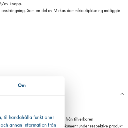
 på/av-knapp.
n ansträngning. Som en del av Mirkas dammfria sliplösning möjliggör
Om
, tillhandahålla funktioner
n Boverkets databas eller annan data från tillverkaren.
 och annan information från
ån en EPD finns den som ett bifogat dokument under respektive produkt