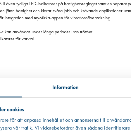
 II även tydliga LED-indikatorer på hastighetsreglaget samt en separat
en jämn hastighet och klarar svåra jobb och krävande applikationer uta
gör integration med myMirka-appen för vibrationsövervakning.
 kan användas under långa perioder utan trötthet.
katorer för varvtal.
Information
er cookies
rare för att anpassa innehållet och annonserna till användarna
tillgängligt, i andra hand data från en miljödatabas och i tredje hand frå
ysera vår trafik. Vi vidarebefordrar även sådana identifierare
 informationen som ibland är mer schablonmässig. Om värdet har kommit fr