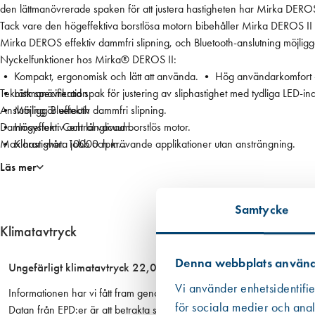
2
den lättmanövrerade spaken för att justera hastigheten har Mirka DEROS
5
Tack vare den högeffektiva borstlösa motorn bibehåller Mirka DEROS II 
/
Mirka DEROS effektiv dammfri slipning, och Bluetooth-anslutning möjlig
1
Nyckelfunktioner hos Mirka® DEROS II:
5
• Kompakt, ergonomisk och lätt att använda. • Hög användarkomfort ->
0
• Lättmanövrerad spak för justering av sliphastighet med tydliga LED-indi
Teknisk specifikation
m
• Möjliggör effektiv dammfri slipning.
Anslutning: Bluetooth
m
• Högeffektiv och långlivad borstlös motor.
Dammsystem: Central vacuum
,
• Klarar svåra jobb och krävande applikationer utan ansträngning.
Max hastighet: 10000 rpm
o
• Bluetooth-anslutning och vibrationsövervakning.
Min. hastighet: 4000 rpm
Läs mer
r
Ljudnivå: 71.0 dB
b
Excentertyp: Rotorbital
Samtycke
i
Plattans diameter: 150 mm
t
Kontakttyp: EU
Klimatavtryck
8
Effekt: 400 W
.
Vibrationsnivå: 3.5 m/s²
Denna webbplats använd
Ungefärligt klimatavtryck 22,04 kg CO2 ekv. per enhet
0
Nätspänning: 220-240 VAC
Vi använder enhetsidentifie
Informationen har vi fått fram genom i första hand en EPD om det finns 
m
Vikt: 1.1 kg
för sociala medier och anal
Datan från EPD:er är att betrakta som mer tillförlitlig än den övriga
m