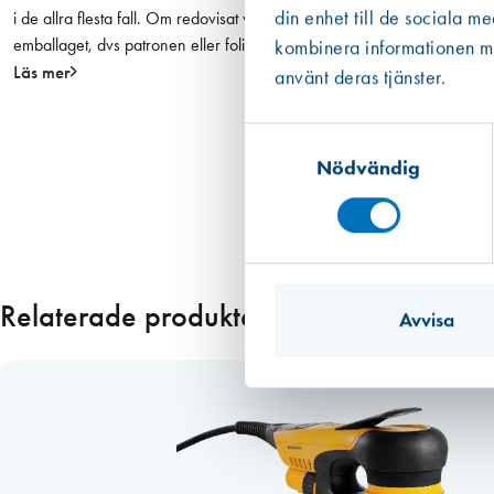
din enhet till de sociala m
i de allra flesta fall. Om redovisat värde har haft ett intervall eller om
m
emballaget, dvs patronen eller foliepåsen.
kombinera informationen med
ä
Läs mer
n
använt deras tjänster.
g
d
Samtyckesval
Nödvändig
Relaterade produkter
Avvisa