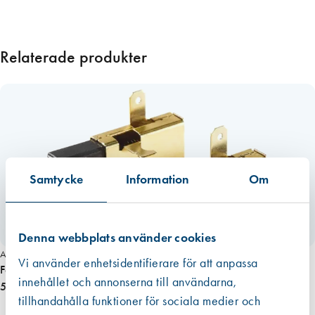
H
E
P
Relaterade produkter
A
1
3
)
m
ä
n
Samtycke
Information
Om
g
d
Denna webbplats använder cookies
Art. nr 2946
Vi använder enhetsidentifierare för att anpassa
Festool Kol till Dammsugare Mini och Midi
innehållet och annonserna till användarna,
575,00 kr
tillhandahålla funktioner för sociala medier och