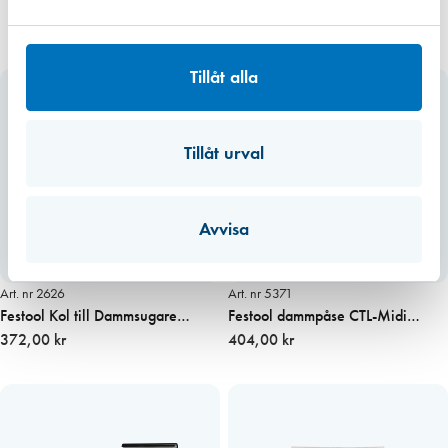
Tillåt alla
Tillåt urval
Avvisa
Art. nr 2626
Art. nr 5371
Festool Kol till Dammsugare
Festool dammpåse CTL-Midi
CT26/36
372,00 kr
5st/fp
404,00 kr