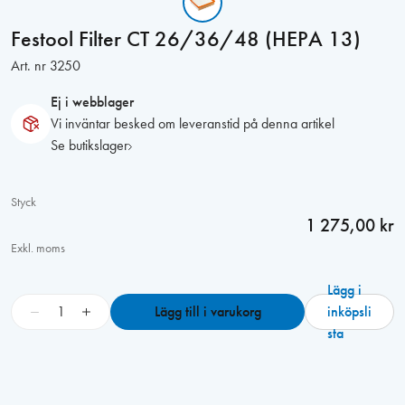
Festool Filter CT 26/36/48 (HEPA 13)
Art. nr
3250
Ej i webblager
Vi inväntar besked om leveranstid på denna artikel
Se butikslager
Styck
1 275,00 kr
Exkl. moms
Lägg i
F
−
+
Lägg till i varukorg
inköpsli
e
sta
s
t
o