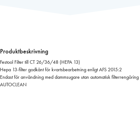
o
l
F
i
l
t
e
Produktbeskrivning
r
Festool Filter till CT 26/36/48 (HEPA 13)
C
Hepa 13-filter godkänt för kvartsbearbetning enligt AFS 2015:2
T
Endast för användning med dammsugare utan automatisk filterrengöring
2
AUTOCLEAN
6
/
3
6
/
4
8
(