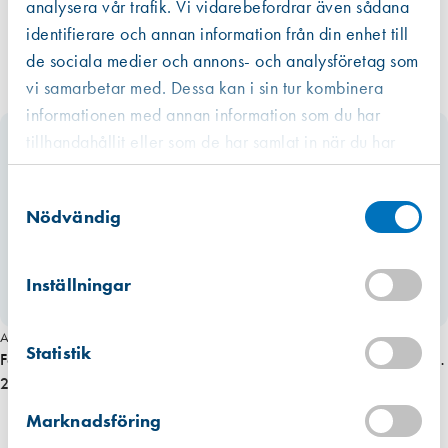
analysera vår trafik. Vi vidarebefordrar även sådana
identifierare och annan information från din enhet till
de sociala medier och annons- och analysföretag som
vi samarbetar med. Dessa kan i sin tur kombinera
informationen med annan information som du har
tillhandahållit eller som de har samlat in när du har
använt deras tjänster.
Västberga
Samtyckesval
Hitta hit
Finns i lager (4 st)
Nödvändig
Kista
Hitta hit
Inställningar
Finns i lager (2 st)
Art. nr 3284
Art. nr 3387
Mullsjö (lager)
Statistik
Hitta hit
Festool dammpåse CTL-Mini 5
Festool dammpåse, SR Turbo 5E,
Förväntad leverans: 2026-07-17
st/fp.
276,00 kr
(5/6) (5st/fp)
685,00 kr
Marknadsföring