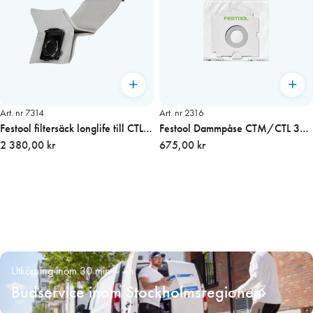
Art. nr 7314
Art. nr 2316
Festool filtersäck longlife till CTL
Festool Dammpåse CTM/CTL 36
26
2 380,00 kr
5st/förp.
675,00 kr
Utkörning inom 30 min – 4h
Budservice inom Stockholmsregionen