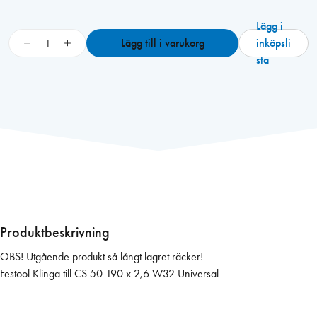
Lägg i
F
−
+
Lägg till i varukorg
inköpsli
e
sta
s
t
o
o
l
K
l
i
n
g
Produktbeskrivning
a
OBS! Utgående produkt så långt lagret räcker!
t
Festool Klinga till CS 50 190 x 2,6 W32 Universal
i
l
l