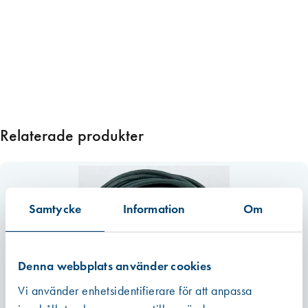
C
S
5
0
1
9
0
x
Relaterade produkter
2
,
6
W
3
Samtycke
Information
Om
2
U
n
Denna webbplats använder cookies
i
v
Vi använder enhetsidentifierare för att anpassa
e