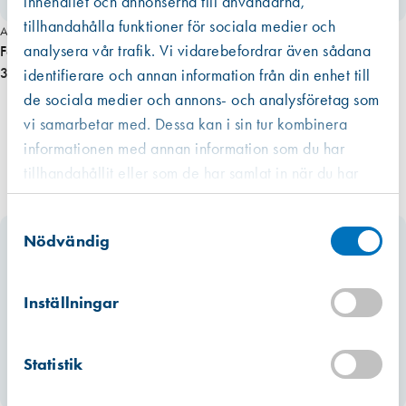
innehållet och annonserna till användarna,
r
tillhandahålla funktioner för sociala medier och
Art. nr 3458
s
analysera vår trafik. Vi vidarebefordrar även sådana
Festool Plug it sladd 4 m
a
325,00 kr
identifierare och annan information från din enhet till
l
de sociala medier och annons- och analysföretag som
m
vi samarbetar med. Dessa kan i sin tur kombinera
ä
informationen med annan information som du har
n
g
tillhandahållit eller som de har samlat in när du har
d
använt deras tjänster.
Västberga
Samtyckesval
Hitta hit
Slut i lager
Nödvändig
Kista
Hitta hit
Inställningar
Förväntad leverans: 2026-07-10
Mullsjö (lager)
Statistik
Hitta hit
Förväntad leverans: 2026-07-10