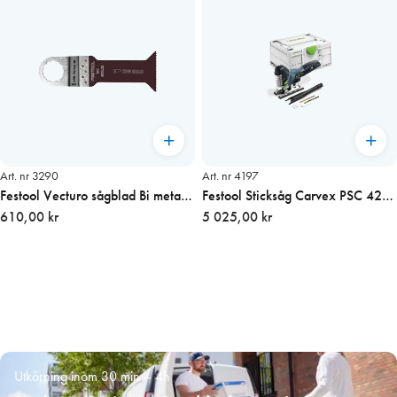
Art. nr 3290
Art. nr 4197
Festool Vecturo sågblad Bi metall
Festool Sticksåg Carvex PSC 420
610,00 kr
42mm UTGÅR!
Li EB-Basic (Utgår)
5 025,00 kr
Utkörning inom 30 min – 4h