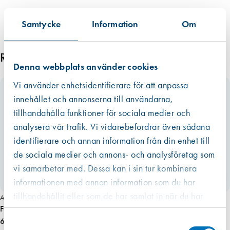
Samtycke
Information
Om
Relaterade produkter
Denna webbplats använder cookies
Vi använder enhetsidentifierare för att anpassa
innehållet och annonserna till användarna,
tillhandahålla funktioner för sociala medier och
analysera vår trafik. Vi vidarebefordrar även sådana
identifierare och annan information från din enhet till
de sociala medier och annons- och analysföretag som
vi samarbetar med. Dessa kan i sin tur kombinera
informationen med annan information som du har
tillhandahållit eller som de har samlat in när du har
Art. nr 9214
Festool Plug it sladd 4 m (3-Pack)
använt deras tjänster.
Västberga
635,00 kr
Samtyckesval
Hitta hit
Finns i lager (2 st)