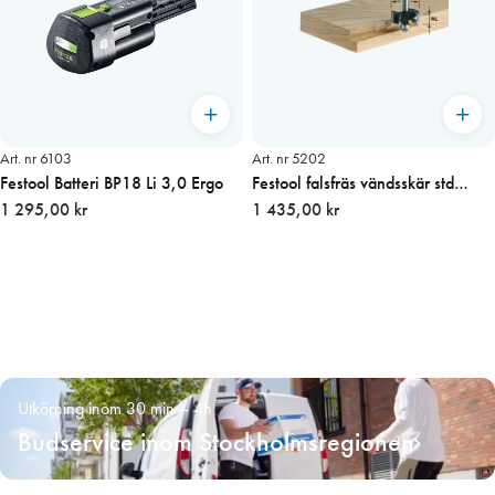
Art. nr 6103
Art. nr 5202
Festool Batteri BP18 Li 3,0 Ergo
Festool falsfräs vändsskär std
1 295,00 kr
kittoff D 38 mm
1 435,00 kr
Utkörning inom 30 min – 4h
Budservice inom Stockholmsregionen