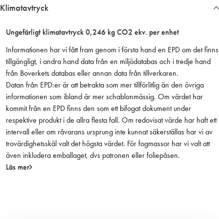
0
Klimatavtryck
/
2
Ungefärligt klimatavtryck 0,246 kg CO2 ekv. per enhet
0
m
Informationen har vi fått fram genom i första hand en EPD om det finns
ä
tillgängligt, i andra hand data från en miljödatabas och i tredje hand
n
från Boverkets databas eller annan data från tillverkaren.
g
Datan från EPD:er är att betrakta som mer tillförlitlig än den övriga
d
informationen som ibland är mer schablonmässig. Om värdet har
kommit från en EPD finns den som ett bifogat dokument under
respektive produkt i de allra flesta fall. Om redovisat värde har haft ett
intervall eller om råvarans ursprung inte kunnat säkerställas har vi av
trovärdighetsskäl valt det högsta värdet. För fogmassor har vi valt att
även inkludera emballaget, dvs patronen eller foliepåsen.
Läs mer