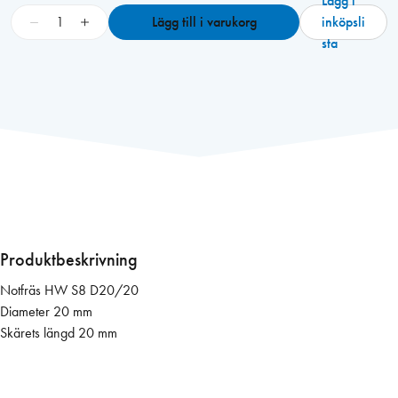
Lägg i
F
−
+
Lägg till i varukorg
inköpsli
e
sta
s
t
o
o
l
N
o
t
f
r
Produktbeskrivning
ä
Notfräs HW S8 D20/20
s
Diameter 20 mm
H
Skärets längd 20 mm
M
D
2