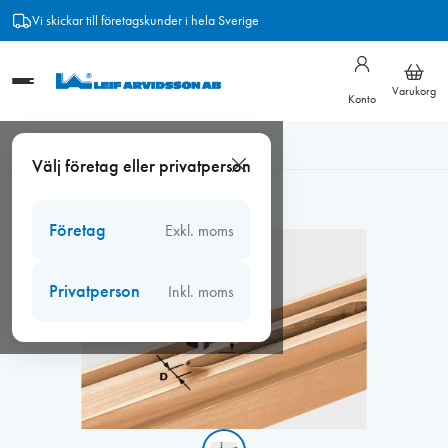
Hoppa
Vi skickar till företagskunder i hela Sverige
till
innehåll
Varukorg
Konto
Hem
/
Verktyg
/
Festool
/
Festool fräsar
/
Festool Notfräs HMD
Välj företag eller privatperson
20/20
Företag
Exkl. moms
Privatperson
Inkl. moms