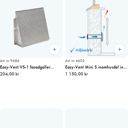
Miljömärkt
Art. nr 9686
Art. nr 4602
Easy-Vent VS-1 fasadgaller
Easy-Vent Mini S inomhusdel inkl.
(165×150 mm)
204,00 kr
grundfilter
1 150,00 kr