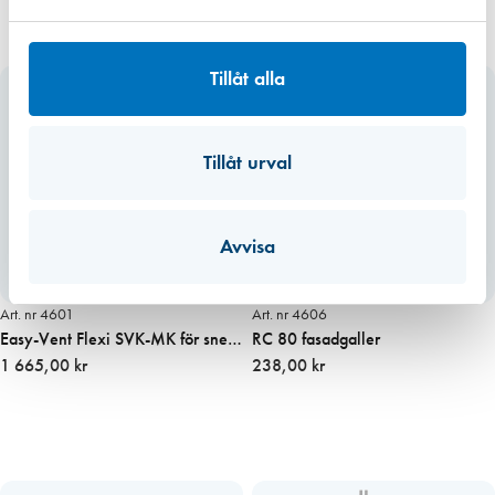
Tillåt alla
Tillåt urval
Avvisa
Miljömärkt
Art. nr 4601
Art. nr 4606
Easy-Vent Flexi SVK-MK för sned
RC 80 fasadgaller
vägg inkl filter
1 665,00 kr
238,00 kr