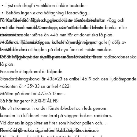
• Tyst och dragfri ventilation i äldre bostäder
t
• Behövs ingen extra håltagning i fasadvägg
å
• Kanal med integrerat galler döljs av fönsterblecket
För att Flexi-Stål FB ska fungerar måste avståndet mellan vägg och
l
• Enkelt och snabbt montage, utan att radiator behöver
radiator vara minst 25 mm och avståndet mellan fönsterbänks- eller
F
demonteras
radiatorkonsoler större än 445 mm för att donet ska få plats.
B
• Effektiv ljudreduktion av buller från omgivningen
Monteras i fönstersmygen, kanalen (med integrerat galler) döljs av
5
• Observera att höjden på det nya fönstret måste minskas
fönsterblecket.
1
för att intagskanalen ska få plats under fönsterkarmen
OBS! Höjden på det nya fönstret måste minskas för att radiatordonet ska
0
få plats.
m
Passande intagskanal är följande:
m
Standardsintagskanal är 435×23 se artikel 4619 och den ljuddämpande
m
varianten är 435×33 se artikel 4622.
ä
Måtten på donet är 475×510 mm.
n
Så här fungerar FLEXI-STÅL FB:
g
Uteluft strömmar in under fönsterblecket och leds genom
d
kanalen in i luftdonet monterat på väggen bakom radiatorn.
Vid donets inlopp sitter ett filter som hindrar pollen och
föroreningar att ta sig in med friskluften. Den renade
Flexi-Stål tillverkas i varmförzinkad stålplåt och är