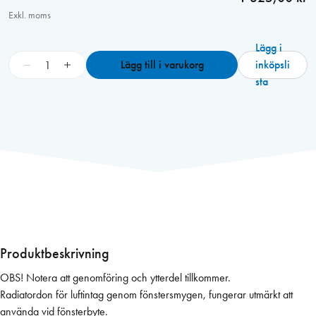
Exkl. moms
Lägg i
E
−
+
Lägg till i varukorg
inköpsli
a
sta
s
y
-
V
e
n
t
F
l
e
Produktbeskrivning
x
OBS! Notera att genomföring och ytterdel tillkommer.
i
Radiatordon för luftintag genom fönstersmygen, fungerar utmärkt att
-
använda vid fönsterbyte.
S