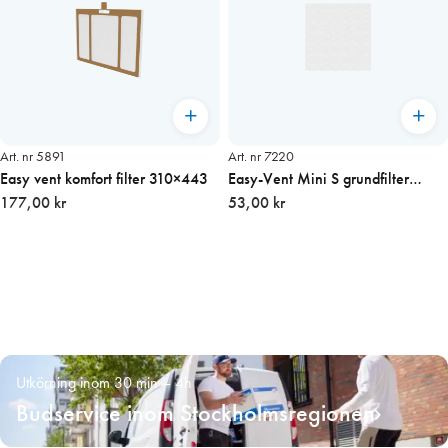
Art. nr 5891
Art. nr 7220
Easy vent komfort filter 310×443
Easy-Vent Mini S grundfilter
177,00 kr
135×135 mm
53,00 kr
Utkörning inom 30 min – 4h
Budservice inom Stockholmsregionen