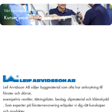
Vårt kursutbud
Kurser inom fönsterrenovering
Leif Arvidsson AB säljer byggmaterial som ofta har anknytning till
fönster och dörrar,
exempelvis ventiler, tätningslister, beslag, slipmaterial och klämskydd
. Som experter på fönsterrenovering erbjuder vi dig rätt kunskaper
och produkter.