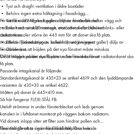
• Tyst och dragfri ventilation i äldre bostäder
t
• Behövs ingen extra håltagning i fasadvägg
å
• Kanal med integrerat galler döljs av fönsterblecket
För att Flexi-Stål FB ska fungerar måste avståndet mellan vägg och
l
• Enkelt och snabbt montage, utan att radiator behöver
radiator vara minst 25 mm och avståndet mellan fönsterbänks- eller
F
demonteras
radiatorkonsoler större än 445 mm för att donet ska få plats.
B
• Effektiv ljudreduktion av buller från omgivningen
Monteras i fönstersmygen, kanalen (med integrerat galler) döljs av
4
• Observera att höjden på det nya fönstret måste minskas
fönsterblecket.
1
för att intagskanalen ska få plats under fönsterkarmen
OBS! Höjden på det nya fönstret måste minskas för att radiatordonet ska
0
få plats.
m
Passande intagskanal är följande:
m
Standardsintagskanal är 435×23 se artikel 4619 och den ljuddämpande
m
varianten är 435×33 se artikel 4622.
ä
Måtten på donet är 445×410 mm.
n
Så här fungerar FLEXI-STÅL FB:
g
Uteluft strömmar in under fönsterblecket och leds genom
d
kanalen in i luftdonet monterat på väggen bakom radiatorn.
Vid donets inlopp sitter ett filter som hindrar pollen och
föroreningar att ta sig in med friskluften. Den renade
Flexi-Stål tillverkas i varmförzinkad stålplåt och är