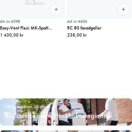
Art. nr 4598
Art. nr 4606
Easy-Vent Flexi MK-Spalt
RC 80 fasadgaller
inomhusdel 400 mm
1 430,00 kr
238,00 kr
Utkörning inom 30 min – 4h
Budservice inom Stockholmsregionen