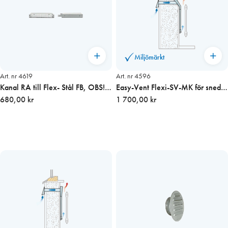
Miljömärkt
Art. nr 4619
Art. nr 4596
Kanal RA till Flex- Stål FB, OBS!
Easy-Vent Flexi-SV-MK för sned
Måttbeställs!
680,00 kr
vägg inkl filter
1 700,00 kr