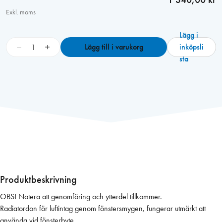
Exkl. moms
Lägg i
E
−
+
Lägg till i varukorg
inköpsli
a
sta
s
y
-
V
e
n
t
F
l
e
Produktbeskrivning
x
OBS! Notera att genomföring och ytterdel tillkommer.
i
Radiatordon för luftintag genom fönstersmygen, fungerar utmärkt att
-
använda vid fönsterbyte.
S