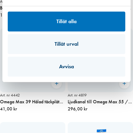
Art. nr 3160
Art. nr 3461
Borr 10/235 mm Träspiral Bosch
Omega Smal 400 fönsterventil,
199,00 kr
invändig vit
355,00 kr
Tillåt alla
Tillåt urval
Avvisa
Art. nr 4442
Art. nr 4819
Omega Max 39 Hålad täckplåt
Ljudkanal till Omega Max 55 /
för fräst spalt 12mm
41,00 kr
Biobe 50, 490x12x75
296,00 kr