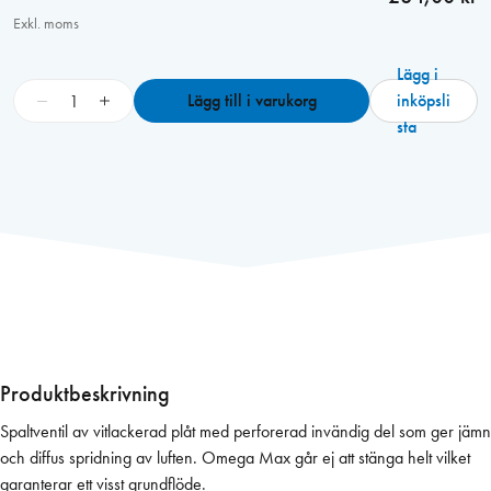
Exkl. moms
Lägg i
O
−
+
Lägg till i varukorg
inköpsli
m
sta
e
g
a
M
a
x
3
9
s
p
Produktbeskrivning
a
Spaltventil av vitlackerad plåt med perforerad invändig del som ger jämn
l
och diffus spridning av luften. Omega Max går ej att stänga helt vilket
t
garanterar ett visst grundflöde.
v