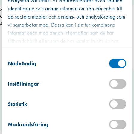
analysera vår trafik. Vi vidarebefordrar även sådana
identifierare och annan information från din enhet till
Art. nr 1453
Omega 39 filter klass G2, 60×390 mm
de sociala medier och annons- och analysföretag som
42,00 kr
vi samarbetar med. Dessa kan i sin tur kombinera
informationen med annan information som du har
tillhandahållit eller som de har samlat in när du har
använt deras tjänster.
Västberga
Samtyckesval
Hitta hit
Finns i lager (2237 st)
Nödvändig
Kista
Hitta hit
Inställningar
Finns i lager (105 st)
Mullsjö (lager)
Statistik
Hitta hit
Finns i lager (78 st)
Marknadsföring
Miljömärkt