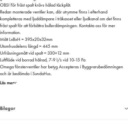
OBS! För fräst spalt krävs hålad täckplåt.
e
Redan monterade ventiler kan, där utrymme finns i efterhand
n
kompletteras med ljuddämpare i träkasset eller ljudkanal om det finns
t
fräst spalt för att förbättra bullerdämpningen. Kontakta oss för mer
i
information.
l
Mått LxBxH = 395x20x32mm
i
Utomhusdelens längd = 445 mm
n
Urfräsningsmått vid spalt = 330×12 mm
v
Luftflöde vid borrad hålrad, 7-9 l/s vid 10-15 Pa
ä
Omega fönsterventiler har betyg Accepteras i Byggvarubedömningen
n
och är bedömda i SundaHus.
d
i
Läs mer
g
d
e
Bilagor
l
,
v
1443__Produktblad