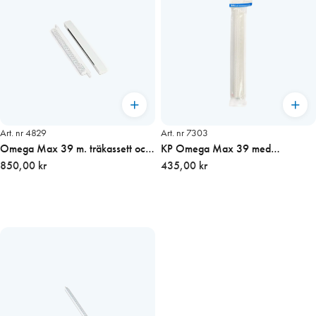
Art. nr 4829
Art. nr 7303
Omega Max 39 m. träkassett och
KP Omega Max 39 med
dämpare, djup 40 mm
850,00 kr
yttergaller och hålad täckplåt
435,00 kr