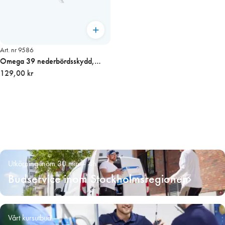
Art. nr 9586
Omega 39 nederbördsskydd,
utvändigt vit
129,00 kr
Utkörning inom 30 min – 4h
Budservice inom Stockholmsregionen
Vårt kursutbud