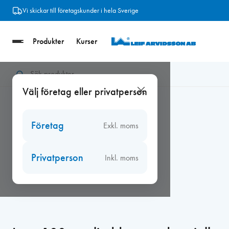
Hoppa
Vi skickar till företagskunder i hela Sverige
till
innehåll
Produkter
Kurser
Hem
/
Ventiler
/
Inno ljuddämpande spjäll
/
Inno 100 mm ljuddä
Välj företag eller privatperson
Företag
Exkl. moms
Privatperson
Inkl. moms