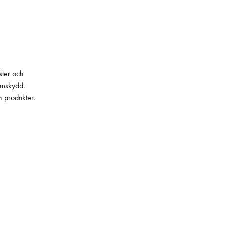
ster och
lämskydd.
h produkter.