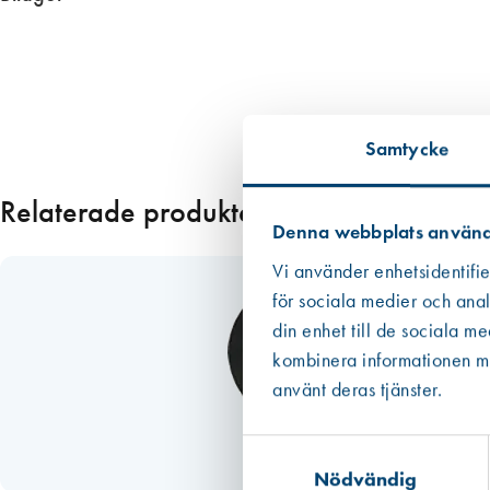
l
1901__produktbroschyr
m
ä
n
g
d
Samtycke
Relaterade produkter
Denna webbplats använd
Vi använder enhetsidentifie
för sociala medier och anal
din enhet till de sociala m
kombinera informationen med
använt deras tjänster.
Samtyckesval
Nödvändig