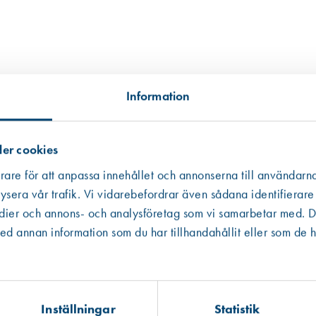
Information
er cookies
rare för att anpassa innehållet och annonserna till användarna
ysera vår trafik. Vi vidarebefordrar även sådana identifierare
edier och annons- och analysföretag som vi samarbetar med. De
Västberga
Hitta hit
 annan information som du har tillhandahållit eller som de h
Finns i lager (98 st)
Kista
Hitta hit
Finns i lager (4 st)
Inställningar
Statistik