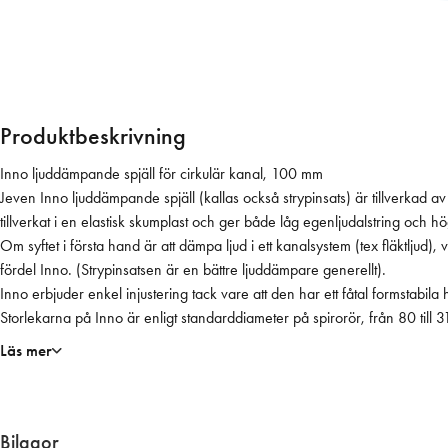
m
m
l
j
u
d
Produktbeskrivning
d
ä
Inno ljuddämpande spjäll för cirkulär kanal, 100 mm
m
Jeven Inno ljuddämpande spjäll (kallas också strypinsats) är tillverkad av 
p
tillverkat i en elastisk skumplast och ger både låg egenljudalstring och
a
Om syftet i första hand är att dämpa ljud i ett kanalsystem (tex fläktljud),
n
fördel Inno. (Strypinsatsen är en bättre ljuddämpare generellt).
d
Inno erbjuder enkel injustering tack vare att den har ett fåtal formstabi
e
Storlekarna på Inno är enligt standarddiameter på spirorör, från 80 till 
s
Läs mer
p
j
ä
l
Bilagor