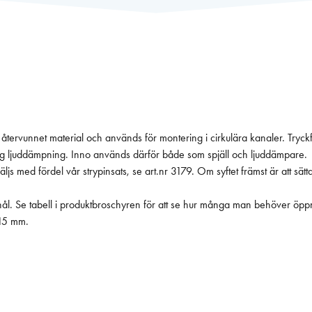
återvunnet material och används för montering i cirkulära kanaler. Tryckfall
 hög ljuddämpning. Inno används därför både som spjäll och ljuddämpare.
 väljs med fördel vår strypinsats, se art.nr 3179. Om syftet främst är att s
la hål. Se tabell i produktbroschyren för att se hur många man behöver öpp
315 mm.