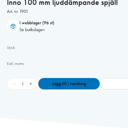
Inno 100 mm ljuddämpande spjäll
Art. nr
1901
I webblager (96 st)
Se butikslager
Styck
Exkl. moms
I
−
+
Lägg till i varukorg
n
n
o
1
0
0