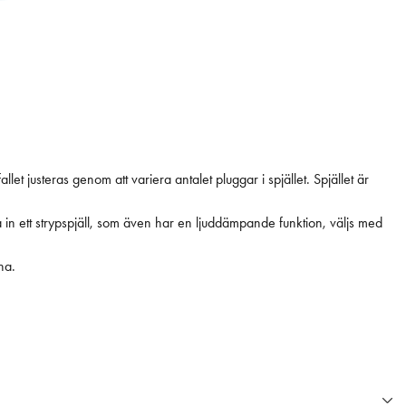
et justeras genom att variera antalet pluggar i spjället. Spjället är
ätta in ett strypspjäll, som även har en ljuddämpande funktion, väljs med
na.