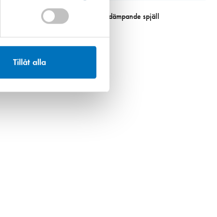
Art. nr 1908
Inno 160 mm ljuddämpande spjäll
262,00 kr
Tillåt alla