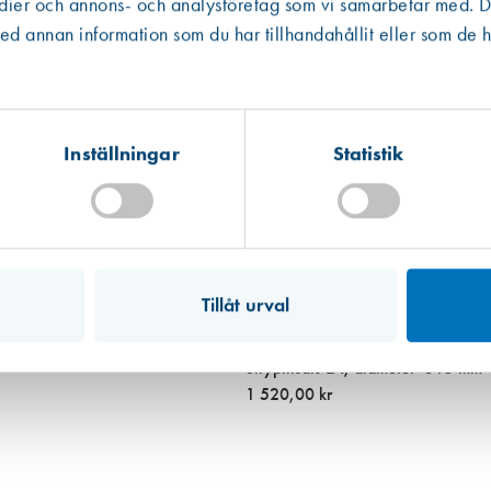
edier och annons- och analysföretag som vi samarbetar med. De
Västberga
Hitta hit
 annan information som du har tillhandahållit eller som de h
Finns i lager (34 st)
Kista
Hitta hit
Finns i lager (10 st)
Inställningar
Statistik
Mullsjö (lager)
Hitta hit
Finns i lager (307 st)
Tillåt urval
Art. nr 3183
Strypinsats LA, diameter=315 mm
1 520,00 kr