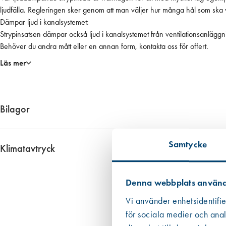
m
ljudfälla. Regleringen sker genom att man väljer hur många hål som ska
e
Dämpar ljud i kanalsystemet:
t
Strypinsatsen dämpar också ljud i kanalsystemet från ventilationsanläg
e
Behöver du andra mått eller en annan form, kontakta oss för offert.
r
Läs mer
=
1
0
0
Bilagor
m
m
3179__Materialspecifikation
m
Samtycke
3179__Produktblad
Klimatavtryck
ä
Ungefärligt klimatavtryck 0,172 kg CO2 ekv. per enhet
n
g
Informationen har vi fått fram genom i första hand en EPD om det finns 
Denna webbplats använd
d
Datan från EPD:er är att betrakta som mer tillförlitlig än den övriga
Vi använder enhetsidentifie
i de allra flesta fall. Om redovisat värde har haft ett intervall eller om
för sociala medier och anal
emballaget, dvs patronen eller foliepåsen.