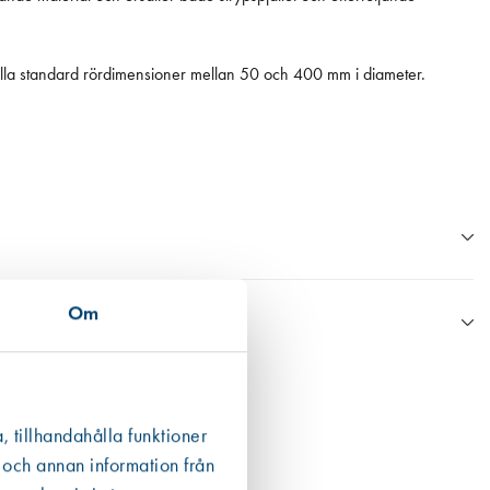
 alla standard rördimensioner mellan 50 och 400 mm i diameter.
Om
n Boverkets databas eller annan data från tillverkaren.
ån en EPD finns den som ett bifogat dokument under respektive produkt
, tillhandahålla funktioner
 det högsta värdet. För fogmassor har vi valt att även inkludera
 och annan information från