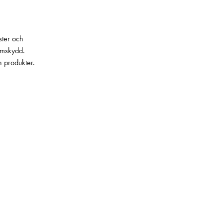
ster och
lämskydd.
h produkter.