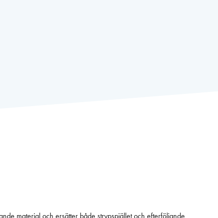
ande material och ersätter både strypspjället och efterföljande