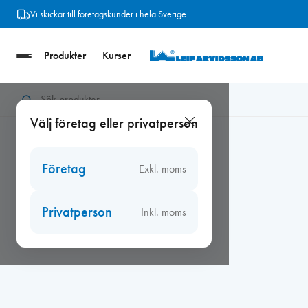
Hoppa
Vi skickar till företagskunder i hela Sverige
till
innehåll
Produkter
Kurser
Hem
/
Ventiler
/
Casamja strypinsatser
/
Strypinsats LA, diame
Välj företag eller privatperson
Företag
Exkl. moms
Privatperson
Inkl. moms