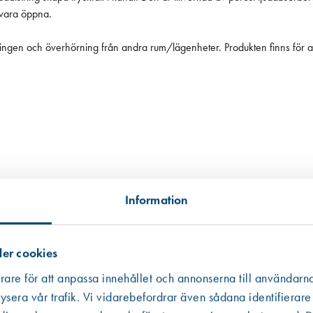
 vara öppna.
gningen och överhörning från andra rum/lägenheter. Produkten finns för
Information
tillgängligt, i andra hand data från en miljödatabas och i tredje hand frå
er cookies
 informationen som ibland är mer schablonmässig. Om värdet har kommit fr
rare för att anpassa innehållet och annonserna till användarna
 råvarans ursprung inte kunnat säkerställas har vi av trovärdighetsskäl valt
ysera vår trafik. Vi vidarebefordrar även sådana identifierare