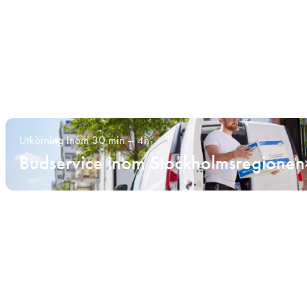
Utkörning inom 30 min – 4h
Budservice inom Stockholmsregionen