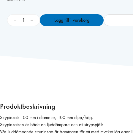
S
−
+
Lägg till i varukorg
t
r
y
p
i
n
s
a
t
s
L
A
Produktbeskrivning
,
d
Strypinsats 100 mm i diameter, 100 mm djup/hög.
i
Strypinsatsen är både en ljuddämpare och ett strypspjäll:
a
Vår ljuddämpande strypinsats är framtagen för att med mycket låg egenljud