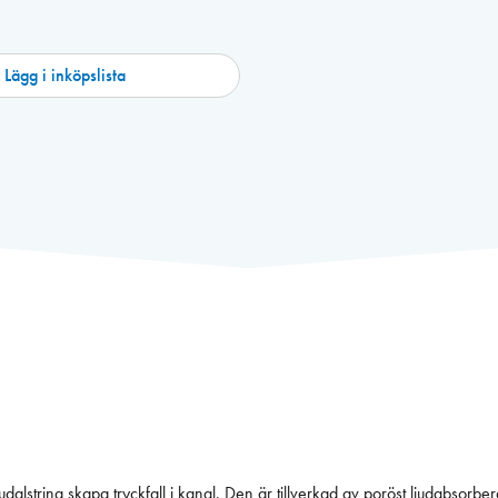
Lägg i inköpslista
alstring skapa tryckfall i kanal. Den är tillverkad av poröst ljudabsorber