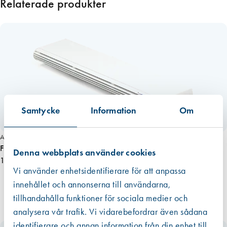
Relaterade produkter
3
6
0
m
ä
n
g
d
Samtycke
Information
Om
Art. nr 1793
Fresh AL-dB 450/40dB, invändig vit
Denna webbplats använder cookies
1 040,00 kr
Vi använder enhetsidentifierare för att anpassa
innehållet och annonserna till användarna,
tillhandahålla funktioner för sociala medier och
analysera vår trafik. Vi vidarebefordrar även sådana
identifierare och annan information från din enhet till