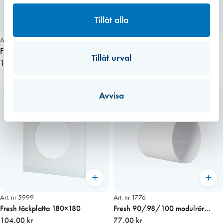
Tillåt alla
Art. nr 1796
Art. nr 1755
Fresh AL-dB 800/42dB, invändig
Fresh 80 Pollenfilter 125 mm
Tillåt urval
vit
1 230,00 kr
49,00 kr
Avvisa
Art. nr 5999
Art. nr 1776
Fresh täckplatta 180×180
Fresh 90/98/100 modulrör
104,00 kr
L=100 mm
77,00 kr