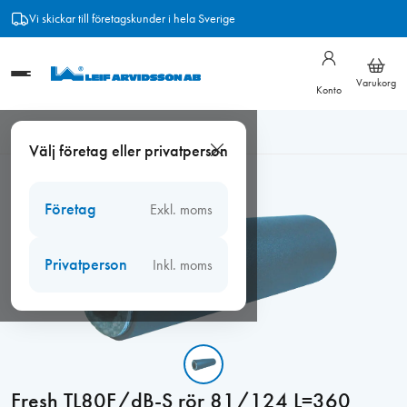
Hoppa
Vi skickar till företagskunder i hela Sverige
till
innehåll
Varukorg
Konto
Hem
/
Ventiler
/
Fresh väggventiler
/
Fresh filter och tillbehör
/
Välj företag eller privatperson
Fresh TL80F/dB-S rör 81/124 L=360
Företag
Exkl. moms
Privatperson
Inkl. moms
Fresh TL80F/dB-S rör 81/124 L=360