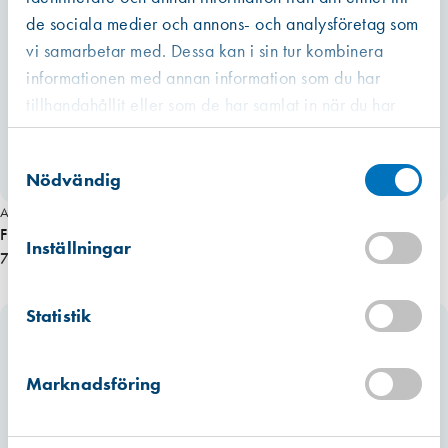
de sociala medier och annons- och analysföretag som
vi samarbetar med. Dessa kan i sin tur kombinera
informationen med annan information som du har
tillhandahållit eller som de har samlat in när du har
använt deras tjänster.
Västberga
Samtyckesval
Hitta hit
Slut i lager
Nödvändig
Art. nr 1737
Art. nr 1748
Kista
Fresh 100 Pollenfilter 175mm
Fresh 80 Modulrör, L=150mm
Hitta hit
Inställningar
Förväntad leverans: 2026-07-10
73,00 kr
53,00 kr
Mullsjö (lager)
Statistik
Hitta hit
Förväntad leverans: 2026-07-10
Marknadsföring