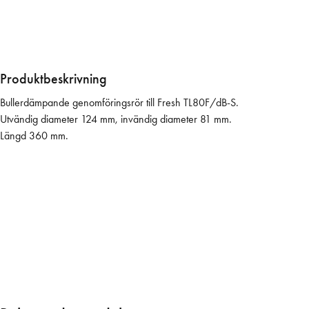
8
0
F
/
d
Produktbeskrivning
B
Bullerdämpande genomföringsrör till Fresh TL80F/dB-S.
-
Utvändig diameter 124 mm, invändig diameter 81 mm.
S
Längd 360 mm.
r
ö
r
8
1
/
1
2
4
L
=