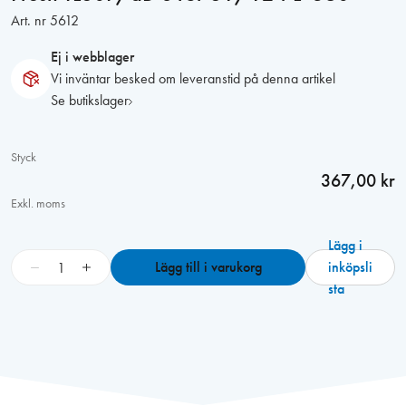
Art. nr
5612
Ej i webblager
Vi inväntar besked om leveranstid på denna artikel
Se butikslager
Styck
367,00 kr
Exkl. moms
Lägg i
F
−
+
Lägg till i varukorg
inköpsli
r
sta
e
s
h
T
L