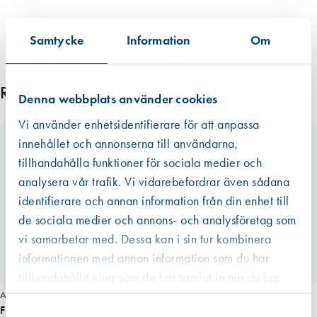
Samtycke
Information
Om
Relaterade produkter
Denna webbplats använder cookies
Vi använder enhetsidentifierare för att anpassa
innehållet och annonserna till användarna,
tillhandahålla funktioner för sociala medier och
analysera vår trafik. Vi vidarebefordrar även sådana
identifierare och annan information från din enhet till
de sociala medier och annons- och analysföretag som
vi samarbetar med. Dessa kan i sin tur kombinera
informationen med annan information som du har
tillhandahållit eller som de har samlat in när du har
använt deras tjänster.
Art. nr 7654
Västberga
Fresh TL80F/dBS Stos 8 inv lång 80×90
Samtyckesval
Hitta hit