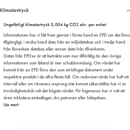
a
Klimatavtryck
n
d
Ungefärligt klimatavtryck 0,004 kg CO2 ekv. per enhet
a
r
Informationen har vi fått fram genom i första hand en EPD om det finns
d
tillgängligt, i andra hand data från en miljödatabas och i tredje hand
f
från Boverkets databas eller annan data från tillverkaren.
i
Datan från EPD:er är att betrakta som mer tillförlitlig än den övriga
l
informationen som ibland är mer schablonmässig. Om värdet har
t
kommit från en EPD finns den som ett bifogat dokument under
e
respektive produkt i de allra flesta fall. Om redovisat värde har haft ett
r
intervall eller om råvarans ursprung inte kunnat säkerställas har vi av
m
trovärdighetsskäl valt det högsta värdet. För fogmassor har vi valt att
ä
även inkludera emballaget, dvs patronen eller foliepåsen.
n
Läs mer
g
d