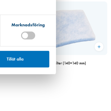
Marknadsföring
Art. nr 5171
Tillåt alla
Fresh TL-F Pollenfilter (140×140 mm)
54,00 kr