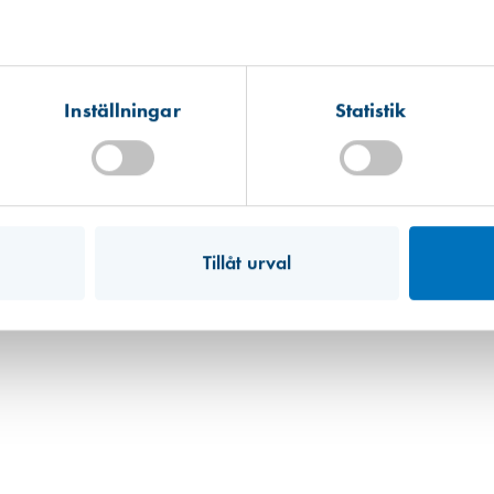
Kista
Hitta hit
Förväntad leverans: 2026-08-10
Inställningar
Statistik
Mullsjö (lager)
Hitta hit
Finns i lager (2 st)
Art. nr 1744
Tillåt urval
Fresh 100 Standardfilter 175 mm
65,00 kr