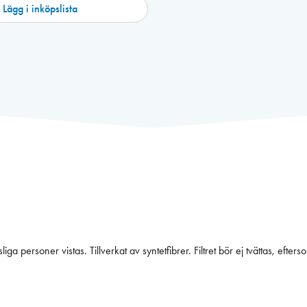
Lägg i inköpslista
ga personer vistas. Tillverkat av syntetfibrer. Filtret bör ej tvättas, efter