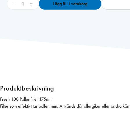
F
−
+
Lägg till i varukorg
r
e
s
h
1
0
0
P
o
l
l
e
Produktbeskrivning
n
f
Fresh 100 Pollenfilter 175mm
i
Filter som effektivt tar pollen mm. Används där allergiker eller andra känsli
l
t
e