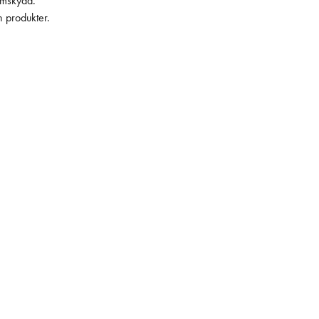
lämskydd.
h produkter.