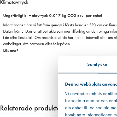
Klimatavtryck
r
1
Ungefärligt klimatavtryck 0,017 kg CO2 ekv. per enhet
7
5
Informationen har vi fått fram genom i första hand en EPD om det finns 
m
Datan från EPD:er är att betrakta som mer tillförlitlig än den övriga
m
i de allra flesta fall. Om redovisat värde har haft ett intervall eller om
m
emballaget, dvs patronen eller foliepåsen.
ä
Läs mer
n
g
Samtycke
d
Denna webbplats använd
Vi använder enhetsidentifie
för sociala medier och anal
Relaterade produkter
din enhet till de sociala m
kombinera informationen med