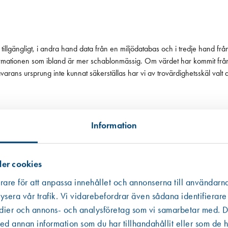
tillgängligt, i andra hand data från en miljödatabas och i tredje hand frå
 informationen som ibland är mer schablonmässig. Om värdet har kommit fr
 råvarans ursprung inte kunnat säkerställas har vi av trovärdighetsskäl valt
Information
er cookies
rare för att anpassa innehållet och annonserna till användarna
ysera vår trafik. Vi vidarebefordrar även sådana identifierare
edier och annons- och analysföretag som vi samarbetar med. De
Västberga
Hitta hit
 annan information som du har tillhandahållit eller som de h
Slut i lager