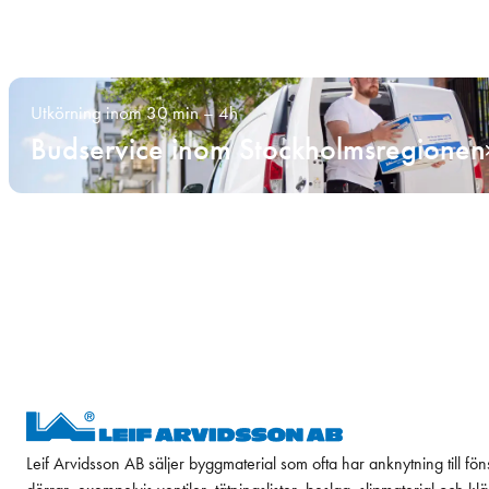
Utkörning inom 30 min – 4h
Budservice inom Stockholmsregionen
Leif Arvidsson AB säljer byggmaterial som ofta har anknytning till fön