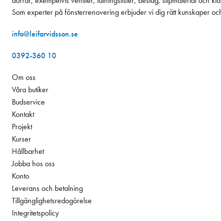
dörrar, exempelvis ventiler, tätningslister, beslag, slipmaterial och k
Som experter på fönsterrenovering erbjuder vi dig rätt kunskaper oc
info@leifarvidsson.se
0392-360 10
Om oss
Våra butiker
Budservice
Kontakt
Projekt
Kurser
Hållbarhet
Jobba hos oss
Konto
Leverans och betalning
Tillgänglighetsredogörelse
Integritetspolicy