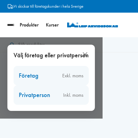
Hoppa
Vi skickar till företagskunder i hela Sverige
till
innehåll
Produkter
Kurser
Hem
/
Ventiler
/
Fresh väggventiler
/
Fresh filter och tillbehör
/
Välj företag eller privatperson
Företag
Exkl. moms
Privatperson
Inkl. moms