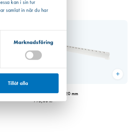
ssa kan i sin tur
ar samlat in när du har
Marknadsföring
Tillåt alla
Art. nr 4620
l typ 440×33
Borrmall 4010, 520 mm
995,00 kr