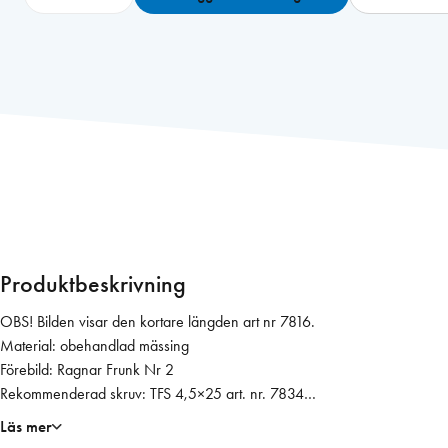
p
a
l
t
v
e
n
t
i
l
4
0
Produktbeskrivning
1
0
OBS! Bilden visar den kortare längden art nr 7816.
O
Material: obehandlad mässing
b
Förebild: Ragnar Frunk Nr 2
h
Rekommenderad skruv: TFS 4,5×25 art. nr. 7834
M
Tidsperiod: ca 1935 – 1960
Läs mer
ä
Endast innerdon. Används tillsammans med