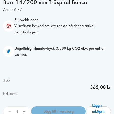
Borr 14/200 mm Träspiral Bahco
Art. nr
6147
Ej i webblager
Vi inväntar besked om leveranstid på denna artikel
Se butikslager
Ungefärligt klimatavtryck 0,389 kg CO2 ekv. per enhet
Läs mer
Styck
365,00 kr
Inkl. moms
Lägg i
B
−
+
Lägg till i varukorg
inköpsli