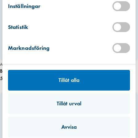
Hitta hit
Inställningar
Finns i lager (2 st)
Mullsjö (lager)
Statistik
Hitta hit
Förväntad leverans: 2026-07-17
Marknadsföring
Art. nr 6148
Art. nr 3161
Borr 12/400 mm Träspiral Bahco
Borr 13/235 mm Träspiral Bosch
517,50 kr
312,50 kr
Tillåt alla
Tillåt urval
Avvisa