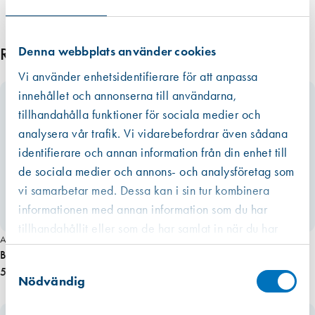
Denna webbplats använder cookies
Relaterade produkter
Vi använder enhetsidentifierare för att anpassa
innehållet och annonserna till användarna,
tillhandahålla funktioner för sociala medier och
analysera vår trafik. Vi vidarebefordrar även sådana
identifierare och annan information från din enhet till
de sociala medier och annons- och analysföretag som
vi samarbetar med. Dessa kan i sin tur kombinera
informationen med annan information som du har
tillhandahållit eller som de har samlat in när du har
Art. nr 3159
använt deras tjänster.
Borr 10/460 mm Träspiral Bahco
Västberga
Samtyckesval
Hitta hit
510,00 kr
Finns i lager (8 st)
Nödvändig
Kista