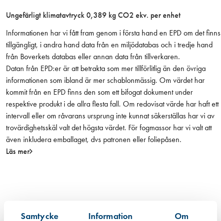
l
Ungefärligt klimatavtryck 0,389 kg CO2 ekv. per enhet
B
a
Informationen har vi fått fram genom i första hand en EPD om det finns
h
tillgängligt, i andra hand data från en miljödatabas och i tredje hand
c
från Boverkets databas eller annan data från tillverkaren.
o
Datan från EPD:er är att betrakta som mer tillförlitlig än den övriga
m
informationen som ibland är mer schablonmässig. Om värdet har
ä
kommit från en EPD finns den som ett bifogat dokument under
n
respektive produkt i de allra flesta fall. Om redovisat värde har haft ett
g
intervall eller om råvarans ursprung inte kunnat säkerställas har vi av
d
trovärdighetsskäl valt det högsta värdet. För fogmassor har vi valt att
även inkludera emballaget, dvs patronen eller foliepåsen.
Läs mer
Samtycke
Information
Om