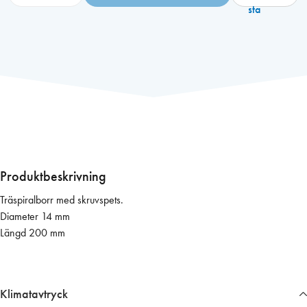
o
sta
r
r
1
4
/
2
0
0
m
m
Produktbeskrivning
T
Träspiralborr med skruvspets.
r
Diameter 14 mm
ä
Längd 200 mm
s
p
i
r
Klimatavtryck
a