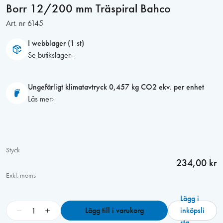
Borr 12/200 mm Träspiral Bahco
Art. nr
6145
I webblager (1 st)
Se butikslager
Ungefärligt klimatavtryck 0,457 kg CO2 ekv. per enhet
Läs mer
Styck
234,00 kr
Exkl. moms
Lägg i
B
−
+
Lägg till i varukorg
inköpsli
o
sta