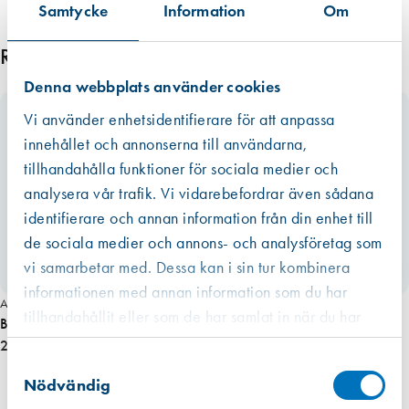
Samtycke
Information
Om
Relaterade produkter
Denna webbplats använder cookies
Vi använder enhetsidentifierare för att anpassa
innehållet och annonserna till användarna,
tillhandahålla funktioner för sociala medier och
analysera vår trafik. Vi vidarebefordrar även sådana
identifierare och annan information från din enhet till
de sociala medier och annons- och analysföretag som
vi samarbetar med. Dessa kan i sin tur kombinera
informationen med annan information som du har
Art. nr 6146
tillhandahållit eller som de har samlat in när du har
Borr 13/200 mm Träspiral Bahco
använt deras tjänster.
261,00 kr
Västberga
Samtyckesval
Hitta hit
Finns i lager (26 st)
Nödvändig