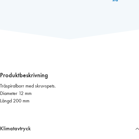
r
r
1
2
/
2
0
0
m
m
Produktbeskrivning
T
Träspiralborr med skruvspets.
r
Diameter 12 mm
ä
Längd 200 mm
s
p
i
r
Klimatavtryck
a
l