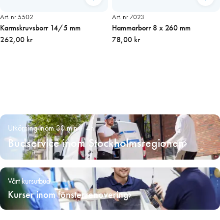
Art. nr 5502
Art. nr 7023
Karmskruvsborr 14/5 mm
Hammarborr 8 x 260 mm
262,00 kr
78,00 kr
Utkörning inom 30 min – 4h
Budservice inom Stockholmsregionen
Vårt kursutbud
Kurser inom fönsterrenovering