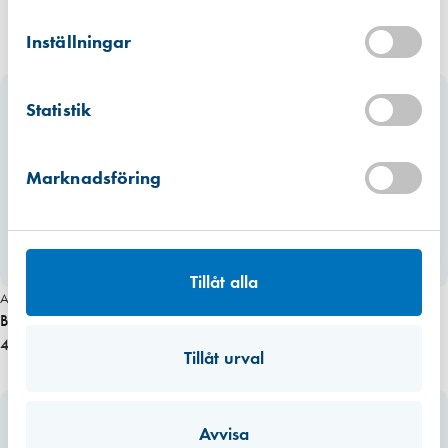
Kista
Hitta hit
Inställningar
Förväntad leverans: 2026-08-11
Mullsjö (lager)
Statistik
Hitta hit
Finns i lager (1 st)
Marknadsföring
Tillåt alla
Art. nr 6148
Art. nr 3141
Borr 12/400 mm Träspiral Bahco
Borrmall till nyckellås
414,00 kr
5,85 kr
Tillåt urval
Avvisa