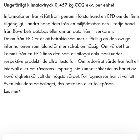
Ungefärligt klimatavtryck 0,457 kg CO2 ekv. per enhet
B
a
Informationen har vi fått fram genom i första hand en EPD om det finns
h
tillgängligt, i andra hand data från en miljödatabas och i tredje hand
c
från Boverkets databas eller annan data från tillverkaren.
o
Datan från EPD:er är att betrakta som mer tillförlitlig än den övriga
m
informationen som ibland är mer schablonmässig. Om värdet har
ä
kommit från en EPD finns den som ett bifogat dokument under
n
respektive produkt i de allra flesta fall. Om redovisat värde har haft ett
g
intervall eller om råvarans ursprung inte kunnat säkerställas har vi av
d
trovärdighetsskäl valt det högsta värdet. För fogmassor har vi valt att
även inkludera emballaget, dvs patronen eller foliepåsen.
Läs mer