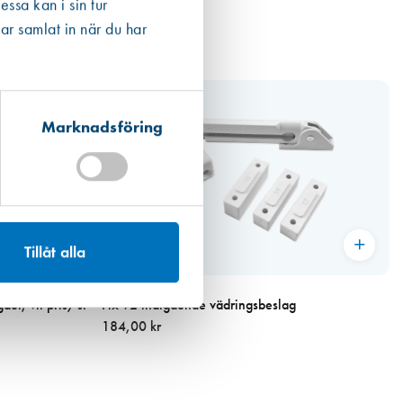
ssa kan i sin tur
ar samlat in när du har
Marknadsföring
Tillåt alla
Art. nr 2055
del, vit pris/st
Fix 92 inåtgående vädringsbeslag
184,00 kr