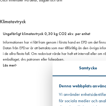
i
OBS! innehåller två delar, bågdel och arm
n
å
t
Klimatavtryck
g
å
Ungefärligt klimatavtryck 0,30 kg CO2 ekv. per enhet
e
n
Informationen har vi fått fram genom i första hand en EPD om det finns 
d
Datan från EPD:er är att betrakta som mer tillförlitlig än den övriga
e
i de allra flesta fall. Om redovisat värde har haft ett intervall eller om
,
emballaget, dvs patronen eller foliepåsen.
v
Läs mer
Samtycke
i
t
p
r
Denna webbplats använd
i
Vi använder enhetsidentifie
s
för sociala medier och anal
/