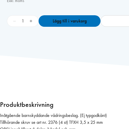
Exkl. moms
V
−
+
Lägg till i varukorg
ä
d
r
i
n
g
s
b
e
s
l
a
Produktbeskrivning
g
1
Inåtgående barnskyddande vädringsbeslag. (Ej typgodkänt)
0
Tillhörande skruv se art nr. 2376 (4 st) TFXH 3,5 x 25 mm