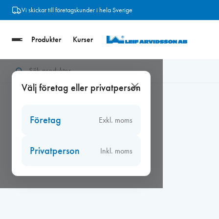
Hoppa
Vi skickar till företagskunder i hela Sverige
till
innehåll
Produkter
Kurser
Hem
/
Beslag
/
Vädringsbeslag
/
Vädringsbeslag 10 inåtgående,
Välj företag eller privatperson
Företag
Exkl. moms
Privatperson
Inkl. moms