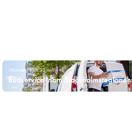
Utkörning inom 30 min – 4h
Budservice inom Stockholmsregionen