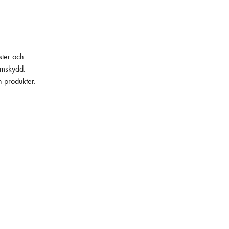
ster och
lämskydd.
h produkter.