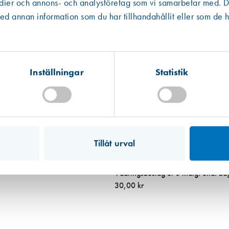
edier och annons- och analysföretag som vi samarbetar med. De
Västberga
Hitta hit
 annan information som du har tillhandahållit eller som de h
Finns i lager (27 st)
Kista
Hitta hit
Finns i lager (280 st)
Inställningar
Statistik
Mullsjö (lager)
Hitta hit
Finns i lager (15 st)
Tillåt urval
Art. nr 2058
Vädringsbeslag 370 inåtg. end. båg
30,00 kr