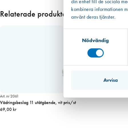
din enhet till de sociala m
s
kombinera informationen med
t
Relaterade produkter
m
använt deras tjänster.
ä
n
Samtyckesval
g
Nödvändig
d
Avvisa
Art. nr 2061
Vädringsbeslag 11 utåtgående, vit pris/st
69,00 kr