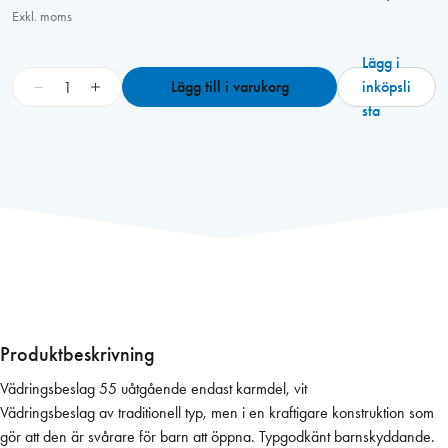
Exkl. moms
Lägg i
V
−
+
Lägg till i varukorg
inköpsli
ä
sta
d
r
i
n
g
s
b
e
s
l
Produktbeskrivning
a
Vädringsbeslag 55 uåtgående endast karmdel, vit
g
Vädringsbeslag av traditionell typ, men i en kraftigare konstruktion som
5
gör att den är svårare för barn att öppna. Typgodkänt barnskyddande.
5