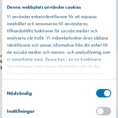
även inkludera emballaget, dvs patronen eller foliepåsen.
d
Denna webbplats använder cookies
Läs mer
e
Vi använder enhetsidentifierare för att anpassa
l
innehållet och annonserna till användarna,
,
tillhandahålla funktioner för sociala medier och
v
analysera vår trafik. Vi vidarebefordrar även sådana
i
t
identifierare och annan information från din enhet till
m
de sociala medier och annons- och analysföretag som
Art. nr 2094
ä
vi samarbetar med. Dessa kan i sin tur kombinera
Vädringsbeslag 66/55 endast arm, vit
n
informationen med annan information som du har
57,00 kr
g
tillhandahållit eller som de har samlat in när du har
d
använt deras tjänster.
Västberga
Samtyckesval
Hitta hit
Finns i lager (60 st)
Nödvändig
Kista
Hitta hit
Inställningar
Finns i lager (4 st)