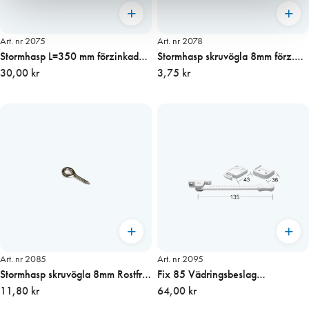
Art. nr 2075
Art. nr 2078
Stormhasp L=350 mm förzinkad
Stormhasp skruvögla 8mm förz.
pris/st
30,00 kr
pris/st
3,75 kr
Art. nr 2085
Art. nr 2095
Stormhasp skruvögla 8mm Rostfri
Fix 85 Vädringsbeslag
pris/st
11,80 kr
inåtgående, vit
64,00 kr