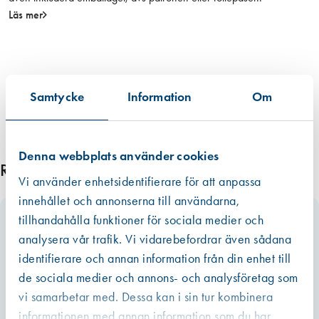
P
Läs mer
S
6
6
/
Samtycke
Information
Om
3
7
0
,
Denna webbplats använder cookies
2
Relaterade produkter
Vi använder enhetsidentifierare för att anpassa
m
m
innehållet och annonserna till användarna,
m
tillhandahålla funktioner för sociala medier och
ä
analysera vår trafik. Vi vidarebefordrar även sådana
n
identifierare och annan information från din enhet till
g
de sociala medier och annons- och analysföretag som
d
vi samarbetar med. Dessa kan i sin tur kombinera
informationen med annan information som du har