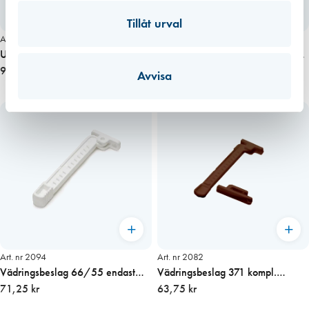
Tillåt urval
Art. nr 2073
Art. nr 2075
Underläggsbricka för låshake
Stormhasp L=350 mm förzinkad
vädringsbeslag APS 66
9,75 kr
pris/st
37,50 kr
Avvisa
Art. nr 2094
Art. nr 2082
Vädringsbeslag 66/55 endast
Vädringsbeslag 371 kompl.
arm, vit
71,25 kr
utåtgående, brun pris/st
63,75 kr