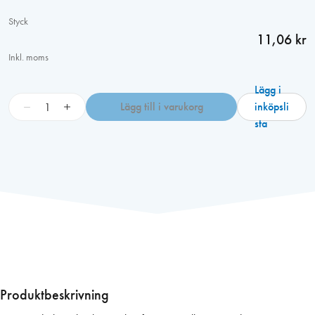
Styck
11,06 kr
Inkl. moms
Lägg i
U
−
+
Lägg till i varukorg
inköpsli
n
sta
d
e
r
l
ä
g
g
s
b
r
Produktbeskrivning
.