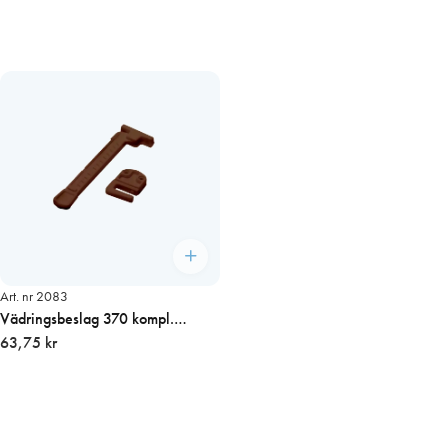
Art. nr 2083
Vädringsbeslag 370 kompl.
inåtgående, brun pris/st
63,75 kr