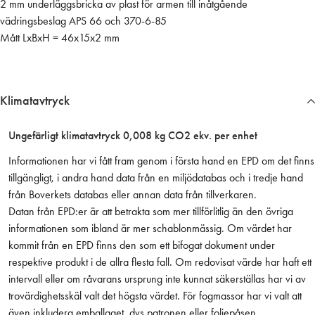
2 mm underläggsbricka av plast för armen till inåtgående
t
vädringsbeslag APS 66 och 370-6-85
i
Mått LxBxH = 46x15x2 mm
l
l
l
v
Klimatavtryck
ä
d
Ungefärligt klimatavtryck 0,008 kg CO2 ekv. per enhet
r
i
Informationen har vi fått fram genom i första hand en EPD om det finns
n
tillgängligt, i andra hand data från en miljödatabas och i tredje hand
g
från Boverkets databas eller annan data från tillverkaren.
s
Datan från EPD:er är att betrakta som mer tillförlitlig än den övriga
b
informationen som ibland är mer schablonmässig. Om värdet har
.
kommit från en EPD finns den som ett bifogat dokument under
a
respektive produkt i de allra flesta fall. Om redovisat värde har haft ett
r
intervall eller om råvarans ursprung inte kunnat säkerställas har vi av
m
trovärdighetsskäl valt det högsta värdet. För fogmassor har vi valt att
A
även inkludera emballaget, dvs patronen eller foliepåsen.