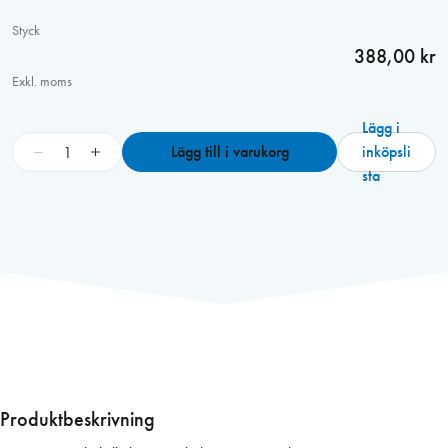
Styck
388,00 kr
Exkl. moms
Lägg i
S
−
+
Lägg till i varukorg
inköpsli
o
sta
c
k
e
l
t
i
l
l
P
l
Produktbeskrivning
a