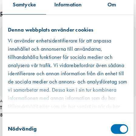
informationen som ibland är mer schablonmässig. Om värdet har
Samtycke
Information
Om
o
kommit från en EPD finns den som ett bifogat dokument under
c
Relaterade produkter
respektive produkt i de allra flesta fall. Om redovisat värde har haft ett
h
intervall eller om råvarans ursprung inte kunnat säkerställas har vi av
R
Denna webbplats använder cookies
trovärdighetsskäl valt det högsta värdet. För fogmassor har vi valt att
F
även inkludera emballaget, dvs patronen eller foliepåsen.
Vi använder enhetsidentifierare för att anpassa
1
Läs mer
innehållet och annonserna till användarna,
2
5
tillhandahålla funktioner för sociala medier och
0
analysera vår trafik. Vi vidarebefordrar även sådana
m
identifierare och annan information från din enhet till
m
de sociala medier och annons- och analysföretag som
m
vi samarbetar med. Dessa kan i sin tur kombinera
ä
informationen med annan information som du har
n
Art. nr 4310
tillhandahållit eller som de har samlat in när du har
g
Tröskelaut. Planet RF 850 mm, ojämna golv VÄNSTER
använt deras tjänster.
d
825,00 kr
Västberga
Samtyckesval
Hitta hit
Finns i lager (2 st)
Nödvändig