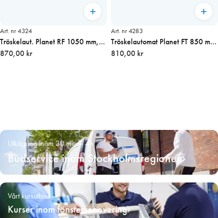
Art. nr 4324
Art. nr 4283
Tröskelaut. Planet RF 1050 mm,
Tröskelautomat Planet FT 850 mm,
ojämna golv HÖGER
870,00 kr
48 dB
810,00 kr
Utkörning inom 30 min – 4h
Budservice inom Stockholmsregionen
Vårt kursutbud
Kurser inom fönsterrenovering