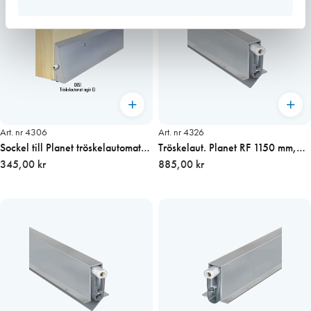
Art. nr 4306
Art. nr 4326
Sockel till Planet tröskelautomat
Tröskelaut. Planet RF 1150 mm,
FT och RF 950 mm
345,00 kr
ojämna golv HÖGER
885,00 kr