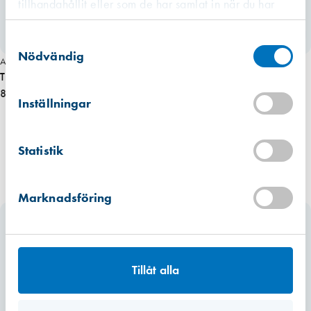
tillhandahållit eller som de har samlat in när du har
använt deras tjänster.
Västberga
Samtyckesval
Hitta hit
Finns i lager (3 st)
Nödvändig
Art. nr 8752
Tröskelautomat 63 cm Höger/Vänster
Kista
830,00 kr
Hitta hit
Inställningar
Finns i lager (3 st)
Mullsjö (lager)
Statistik
Hitta hit
Finns i lager (9 st)
Marknadsföring
Tillåt alla