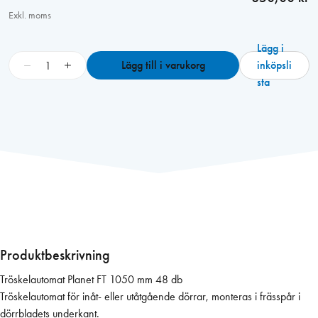
Exkl. moms
Lägg i
T
−
+
Lägg till i varukorg
inköpsli
r
sta
ö
s
k
e
l
a
u
t
o
m
Produktbeskrivning
a
Tröskelautomat Planet FT 1050 mm 48 db
t
Tröskelautomat för inåt- eller utåtgående dörrar, monteras i frässpår i
P
dörrbladets underkant.
l