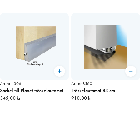
Art. nr 4306
Art. nr 8560
Sockel till Planet tröskelautomat
Tröskelautomat 83 cm
FT och RF 950 mm
345,00 kr
Höger/Vänster
910,00 kr