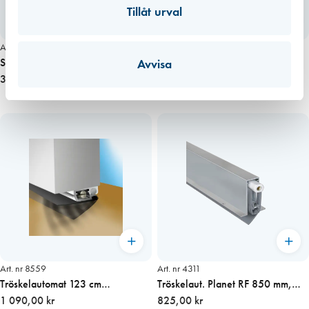
Tillåt urval
Art. nr 4294
Art. nr 4290
Sockel till Planet tröskelautomat
Tröskelautomat Planet FT 1150
Avvisa
FT och RF 850 mm
337,00 kr
mm, 48 dB
860,00 kr
Art. nr 8559
Art. nr 4311
Tröskelautomat 123 cm
Tröskelaut. Planet RF 850 mm,
Höger/Vänster
1 090,00 kr
ojämna golv HÖGER
825,00 kr