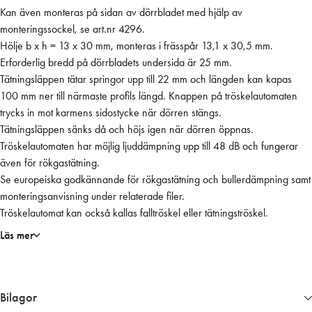
Kan även monteras på sidan av dörrbladet med hjälp av
a
monteringssockel, se art.nr 4296.
n
Hölje b x h = 13 x 30 mm, monteras i frässpår 13,1 x 30,5 mm.
e
Erforderlig bredd på dörrbladets undersida är 25 mm.
t
Tätningsläppen tätar springor upp till 22 mm och längden kan kapas
F
100 mm ner till närmaste profils längd. Knappen på tröskelautomaten
T
trycks in mot karmens sidostycke när dörren stängs.
1
Tätningsläppen sänks då och höjs igen när dörren öppnas.
0
Tröskelautomaten har möjlig ljuddämpning upp till 48 dB och fungerar
5
även för rökgastätning.
0
Se europeiska godkännande för rökgastätning och bullerdämpning samt
m
monteringsanvisning under relaterade filer.
m
Tröskelautomat kan också kallas falltröskel eller tätningströskel.
,
4
Läs mer
8
d
B
Bilagor
m