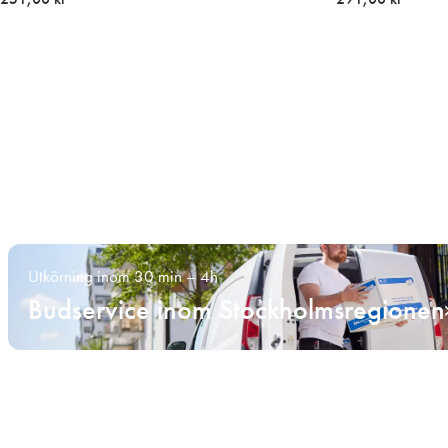
Utkörning inom 30 min – 4h
Budservice inom Stockholmsregionen