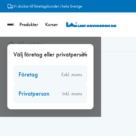
Hoppa
Vi skickar till företagskunder i hela Sverige
till
innehåll
Produkter
Kurser
Hem
/
Tätningslist
/
Tätningslist småpack
/
O-list 8 mm, C-sågsp
Välj företag eller privatperson
Företag
Exkl. moms
Privatperson
Inkl. moms