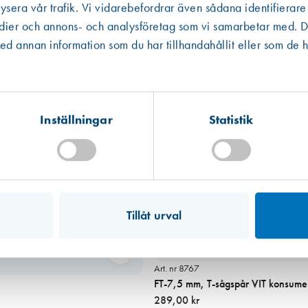
 informationen som ibland är mer schablonmässig. Om värdet har kommit fr
ysera vår trafik. Vi vidarebefordrar även sådana identifierare
 råvarans ursprung inte kunnat säkerställas har vi av trovärdighetsskäl valt
edier och annons- och analysföretag som vi samarbetar med. De
Västberga
Hitta hit
 annan information som du har tillhandahållit eller som de h
Finns i lager (3 st)
Kista
Hitta hit
Förväntad leverans: 2026-07-31
Inställningar
Statistik
Mullsjö (lager)
Hitta hit
Finns i lager (10 st)
Tillåt urval
Art. nr 8767
FT-7,5 mm, T-sågspår VIT konsumen
289,00 kr