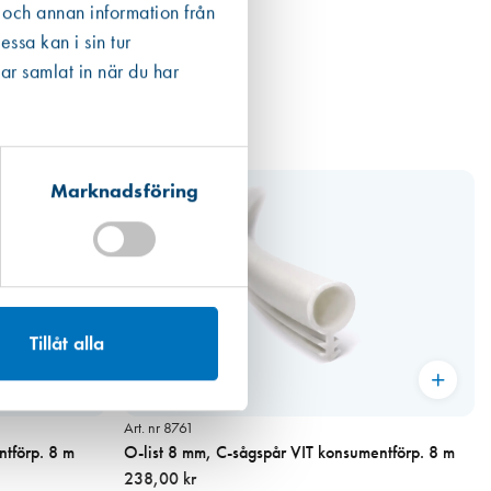
ån en EPD finns den som ett bifogat dokument under respektive produkt
 och annan information från
 det högsta värdet. För fogmassor har vi valt att även inkludera
ssa kan i sin tur
ar samlat in när du har
Marknadsföring
Tillåt alla
Art. nr 8761
tförp. 8 m
O-list 8 mm, C-sågspår VIT konsumentförp. 8 m
238,00 kr