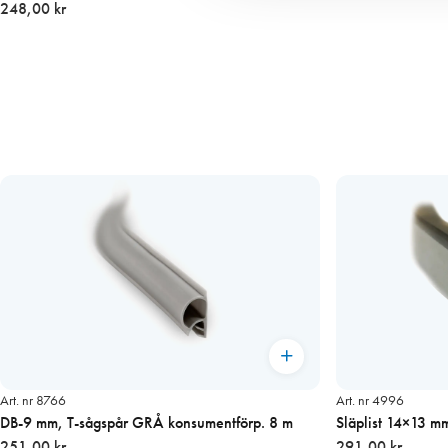
248,00 kr
Art. nr 8766
Art. nr 4996
DB-9 mm, T-sågspår GRÅ konsumentförp. 8 m
Släplist 14×13 m
251,00 kr
291,00 kr