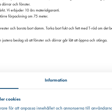
sta dörrar och fönster.
kt. Vi erbjuder 10 års materialgaranti.
na konsumentförpackning innehåller 8 meter list, men finns också i större förpackning om 75 meter.
jprester och borsta bort damm. Torka bort fukt och fett med T-röd om det 
 justera beslag så att fönster och dörrar går lätt att öppna och stänga.
Information
er cookies
tillgängligt, i andra hand data från en miljödatabas och i tredje hand frå
rare för att anpassa innehållet och annonserna till användarna