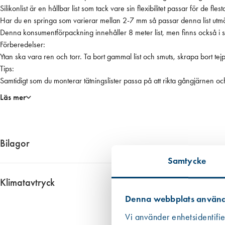
p
Silikonlist är en hållbar list som tack vare sin flexibilitet passar för de fle
å
Har du en springa som varierar mellan 2-7 mm så passar denna list utmär
r
Den
F
Förberedelser:
U
Ytan ska vara ren och torr. Ta bort gammal list och smuts, skrapa bort te
R
Tips:
U
Samtidigt som du monterar tätningslister passa på att rikta gångjärnen och
k
Läs mer
o
n
s
u
Bilagor
m
Samtycke
e
4236__Varuinfo
n
Klimatavtryck
t
Ungefärligt klimatavtryck 3,75 kg CO2 ekv. per enhet
Denna webbplats använd
f
ö
Informationen har vi fått fram genom i första hand en EPD om det finns 
Vi använder enhetsidentifie
r