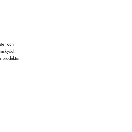
ster och
lämskydd.
h produkter.