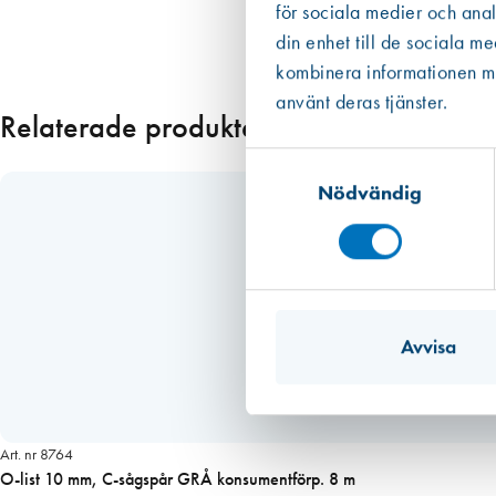
Datan från EPD:er är att betrakta som mer tillförlitlig än den övriga
för sociala medier och anal
p
i de allra flesta fall. Om redovisat värde har haft ett intervall eller om
din enhet till de sociala m
.
emballaget, dvs patronen eller foliepåsen.
kombinera informationen med
8
Läs mer
använt deras tjänster.
m
Relaterade produkter
m
ä
Samtyckesval
n
Nödvändig
g
d
Avvisa
Art. nr 8764
O-list 10 mm, C-sågspår GRÅ konsumentförp. 8 m