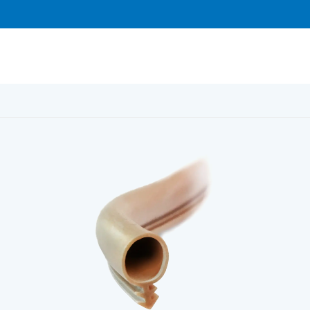
år FURU konsumentförp. 8 m