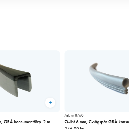
Art. nr 8760
m, GRÅ konsumentförp. 2 m
O-list 6 mm, C-sågspår GRÅ konsu
246,00 kr