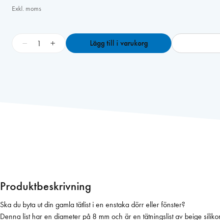
Exkl. moms
O
−
+
Lägg till i varukorg
-
l
i
s
t
8
m
m
,
C
-
s
Produktbeskrivning
å
g
Ska du byta ut din gamla tätlist i en enstaka dörr eller fönster?
s
Denna list har en diameter på 8 mm och är en tätningslist av beige silikon