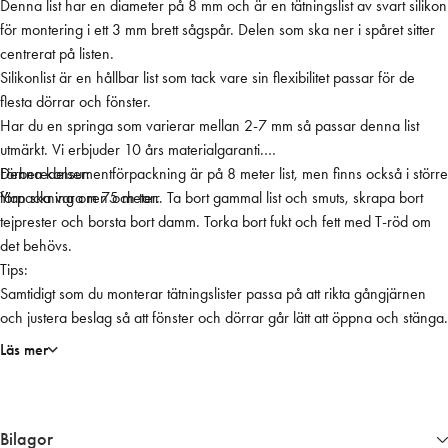
Denna list har en diameter på 8 mm och är en tätningslist av svart silikon
g
för montering i ett 3 mm brett sågspår. Delen som ska ner i spåret sitter
s
centrerat på listen.
p
Silikonlist är en hållbar list som tack vare sin flexibilitet passar för de
å
flesta dörrar och fönster.
r
Har du en springa som varierar mellan 2-7 mm så passar denna list
S
utmärkt. Vi erbjuder 10 års materialgaranti.
V
Denna konsumentförpackning är på 8 meter list, men finns också i större
Förberedelser:
A
förpackning om 75 meter.
Ytan ska vara ren och torr. Ta bort gammal list och smuts, skrapa bort
R
tejprester och borsta bort damm. Torka bort fukt och fett med T-röd om
T
det behövs.
k
Tips:
o
Samtidigt som du monterar tätningslister passa på att rikta gångjärnen
n
och justera beslag så att fönster och dörrar går lätt att öppna och stänga.
s
u
Läs mer
m
e
n
Bilagor
t