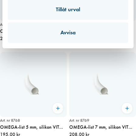
Tillåt urval
Art. nr 8760
Art. nr 8949
O-list 6 mm, C-sågspår GRÅ
O-list 10 mm, frässpår GRÅ
Avvisa
konsumentförp. 8 m
246,00 kr
konsumentförp. 8 m
266,00 kr
Art. nr 8768
Art. nr 8769
OMEGA-list 5 mm, silikon VIT
OMEGA-list 7 mm, silikon VIT
konsumentförp. 8 m
195,00 kr
konsumentförp. 8 m
208,00 kr