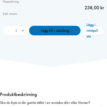
Förpackning
238,00 kr
Exkl. moms
Lägg i
O
−
+
Lägg till i varukorg
inköpsli
-
sta
l
i
s
t
8
m
m
,
C
-
Produktbeskrivning
s
Ska du byta ut din gamla tätlist i en enstaka dörr eller fönster?
å