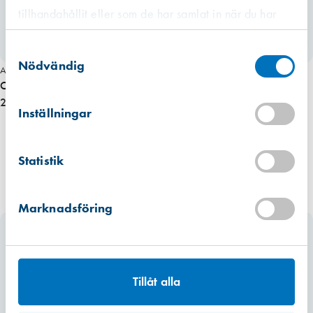
tillhandahållit eller som de har samlat in när du har
använt deras tjänster.
Västberga
Samtyckesval
Hitta hit
Finns i lager (6 st)
Nödvändig
Art. nr 8762
O-list 8 mm, C-sågspår GRÅ konsumentförp. 8 m
Kista
238,00 kr
Hitta hit
Inställningar
Finns i lager (5 st)
Mullsjö (lager)
Statistik
Hitta hit
Finns i lager (16 st)
Marknadsföring
Tillåt alla