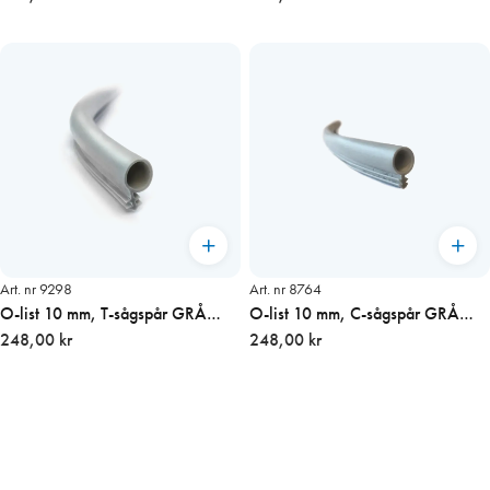
Art. nr 9298
Art. nr 8764
O-list 10 mm, T-sågspår GRÅ
O-list 10 mm, C-sågspår GRÅ
konsumentförp. 8 m
248,00 kr
konsumentförp. 8 m
248,00 kr