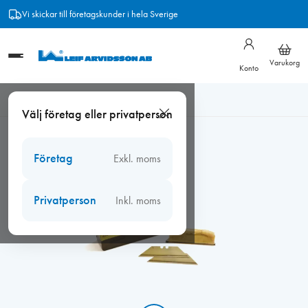
Hoppa
Vi skickar till företagskunder i hela Sverige
till
innehåll
Varukorg
Konto
Hem
/
Blad Original Stanley 60 mm 100/fp
Välj företag eller privatperson
Företag
Exkl. moms
Privatperson
Inkl. moms