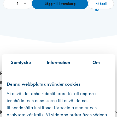
B
−
+
Lägg till i varukorg
inköpsli
l
sta
a
d
O
r
i
g
i
n
Samtycke
Information
Om
a
l
Produktbeskrivning
S
Blad Original till Stanley 60 mm skrapa.
t
Denna webbplats använder cookies
Förpackning om 100 st.
a
Vi använder enhetsidentifierare för att anpassa
n
innehållet och annonserna till användarna,
l
tillhandahålla funktioner för sociala medier och
e
Klimatavtryck
analysera vår trafik. Vi vidarebefordrar även sådana
y