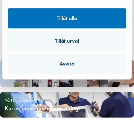
Tillåt alla
Tillåt urval
Avvisa
Utkörning inom 30 min – 4h
Budservice inom Stockholmsregionen
Vårt kursutbud
Kurser inom fönsterrenovering