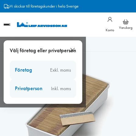
Hoppa
Vi skickar till företagskunder i hela Sverige
till
innehåll
Varukorg
Konto
Hem
/
Verktyg
/
Handverktyg
/
Glasskrapor
/
Blad glasskrapa
Välj företag eller privatperson
klick/martor 100 st/fp
Företag
Exkl. moms
Privatperson
Inkl. moms