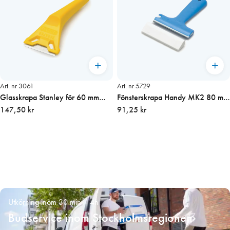
Art. nr 3061
Art. nr 5729
Glasskrapa Stanley för 60 mm
Fönsterskrapa Handy MK2 80 mm
blad (Gul)
147,50 kr
blad
91,25 kr
Utkörning inom 30 min – 4h
Budservice inom Stockholmsregionen