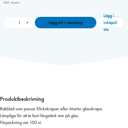
Inkl. moms
Lägg i
B
−
+
Lägg till i varukorg
inköpsli
l
sta
a
d
g
l
a
s
s
k
r
a
Produktbeskrivning
p
Rakblad som passar Klickskrapan eller Martor glasskrapa.
a
Lämpliga för att ta bort färgstänk mm på glas.
k
Förpackning om 100 st.
l