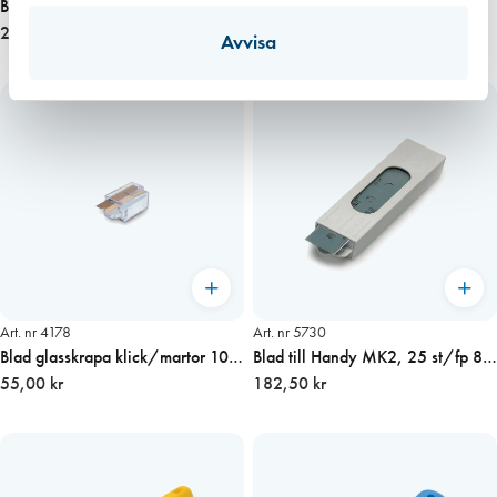
Blad till Triumph MK2, 25 st/fp
Glasskrapa Klick
150 mm blad
295,00 kr
98,75 kr
Avvisa
Art. nr 4178
Art. nr 5730
Blad glasskrapa klick/martor 10
Blad till Handy MK2, 25 st/fp 80
st/fp ANZA
55,00 kr
mm blad
182,50 kr