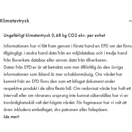
i
c
k
Klimatavtryck
/
m
Ungefärligt klimatavtryck 0,68 kg CO2 ekv. per enhet
a
r
Informationen har vi fått fram genom i första hand en EPD om det finns
t
tillgängligt, i andra hand data från en miljödatabas och i tredje hand
o
från Boverkets databas eller annan data från tillverkaren.
r
Datan från EPD:er är att betrakta som mer tillförlitlig än den övriga
1
informationen som ibland är mer schablonmässig. Om värdet har
0
kommit från en EPD finns den som ett bifogat dokument under
0
respektive produkt i de allra flesta fall. Om redovisat värde har haft ett
s
intervall eller om råvarans ursprung inte kunnat säkerställas har vi av
t
trovärdighetsskäl valt det högsta värdet. För fogmassor har vi valt att
/
även inkludera emballaget, dvs patronen eller foliepåsen.
f
Läs mer
p
m