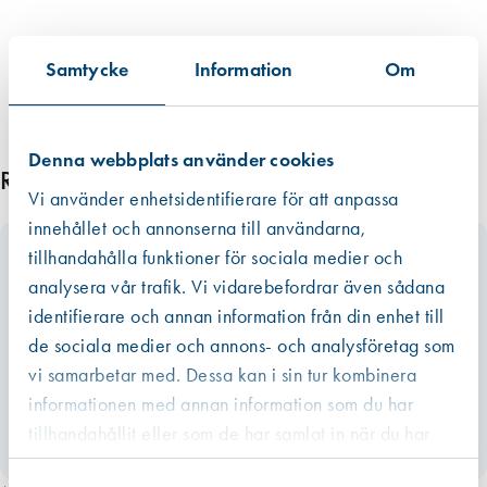
ä
n
Samtycke
Information
Om
g
d
Denna webbplats använder cookies
Relaterade produkter
Vi använder enhetsidentifierare för att anpassa
innehållet och annonserna till användarna,
tillhandahålla funktioner för sociala medier och
analysera vår trafik. Vi vidarebefordrar även sådana
identifierare och annan information från din enhet till
de sociala medier och annons- och analysföretag som
vi samarbetar med. Dessa kan i sin tur kombinera
informationen med annan information som du har
tillhandahållit eller som de har samlat in när du har
använt deras tjänster.
Västberga