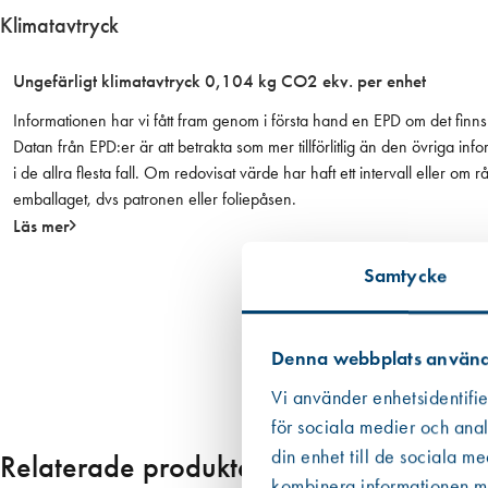
c
Klimatavtryck
k
/
Ungefärligt klimatavtryck 0,104 kg CO2 ekv. per enhet
m
a
Informationen har vi fått fram genom i första hand en EPD om det finns 
r
Datan från EPD:er är att betrakta som mer tillförlitlig än den övriga
t
i de allra flesta fall. Om redovisat värde har haft ett intervall eller om
o
emballaget, dvs patronen eller foliepåsen.
r
Läs mer
1
0
Samtycke
s
t
/
Denna webbplats använd
f
p
Vi använder enhetsidentifie
A
för sociala medier och anal
N
din enhet till de sociala m
Relaterade produkter
Z
kombinera informationen med