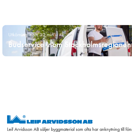
Utkörning inom 30 min – 4h
Budservice inom Stockholmsregionen
Leif Arvidsson AB säljer byggmaterial som ofta har anknytning till fön