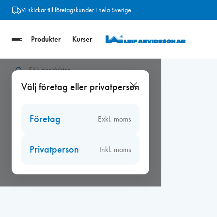
Hoppa
Vi skickar till företagskunder i hela Sverige
till
innehåll
Produkter
Kurser
Hem
/
Verktyg
/
Handverktyg
/
Glasskrapor
/
Blad glasskrapa
Välj företag eller privatperson
Företag
Exkl. moms
Privatperson
Inkl. moms