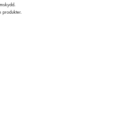
lämskydd.
h produkter.