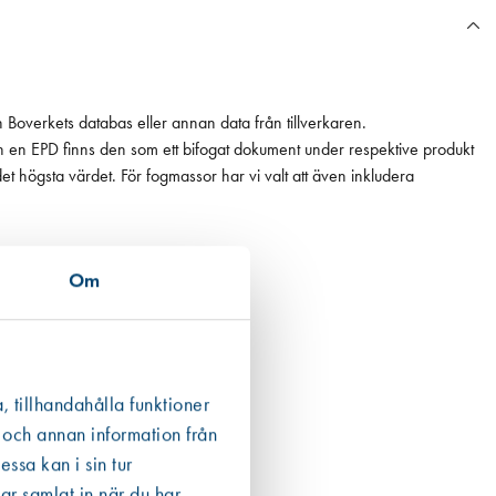
n Boverkets databas eller annan data från tillverkaren.
ån en EPD finns den som ett bifogat dokument under respektive produkt
 det högsta värdet. För fogmassor har vi valt att även inkludera
Om
, tillhandahålla funktioner
 och annan information från
ssa kan i sin tur
ar samlat in när du har