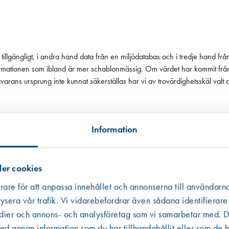
tillgängligt, i andra hand data från en miljödatabas och i tredje hand frå
 informationen som ibland är mer schablonmässig. Om värdet har kommit fr
 råvarans ursprung inte kunnat säkerställas har vi av trovärdighetsskäl valt
Information
er cookies
rare för att anpassa innehållet och annonserna till användarna
ysera vår trafik. Vi vidarebefordrar även sådana identifierare
edier och annons- och analysföretag som vi samarbetar med. De
Västberga
Hitta hit
 annan information som du har tillhandahållit eller som de h
Finns i lager (33 st)