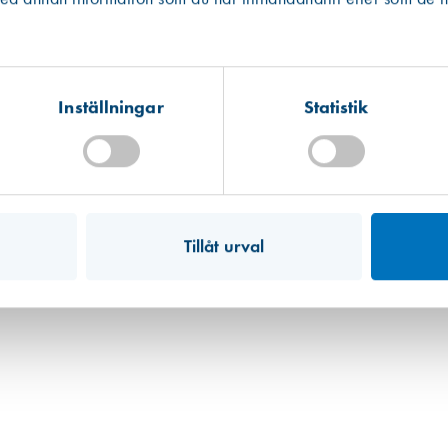
Kista
Hitta hit
Finns i lager (27 st)
Inställningar
Statistik
Mullsjö (lager)
Hitta hit
Finns i lager (28 st)
Tillåt urval
Art. nr 5729
Fönsterskrapa Handy MK2 80 mm 
73,00 kr