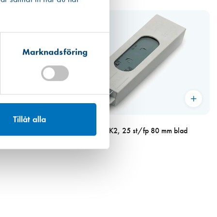
Marknadsföring
Tillåt alla
Art. nr 5730
blad
Blad till Handy MK2, 25 st/fp 80 mm blad
146,00 kr