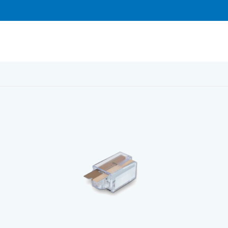
 klick/martor 10 st/fp ANZA