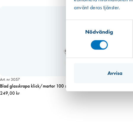
A
använt deras tjänster.
m
ä
Samtyckesval
n
Nödvändig
g
d
Avvisa
Art. nr 3057
Blad glasskrapa klick/martor 100 st/fp
249,00 kr