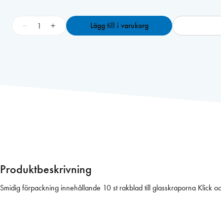
B
−
+
Lägg till i varukorg
l
a
d
g
l
a
s
s
k
r
a
p
Produktbeskrivning
a
k
Smidig förpackning innehållande 10 st rakblad till glasskraporna Klick och 
l
i