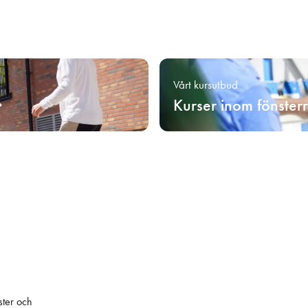
Vårt kursutbud
Kurser inom fönster
ster och