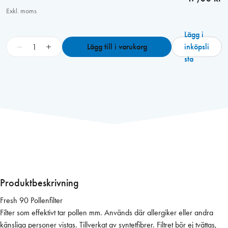
Exkl. moms
Lägg i
F
−
+
Lägg till i varukorg
inköpsli
r
sta
e
s
h
9
0
P
o
l
l
e
Produktbeskrivning
n
Fresh 90 Pollenfilter
f
Filter som effektivt tar pollen mm. Används där allergiker eller andra
i
känsliga personer vistas. Tillverkat av syntetfibrer. Filtret bör ej tvättas,
l