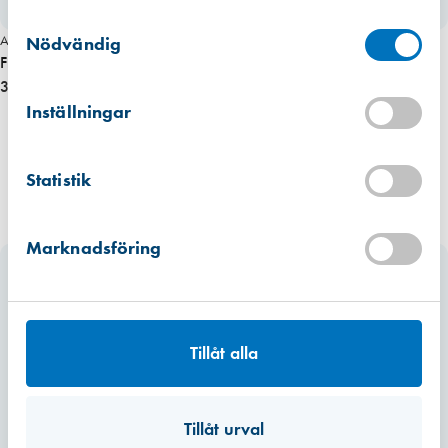
Västberga
Samtyckesval
Hitta hit
Finns i lager (18 st)
Art. nr 1756
Nödvändig
Fresh 90 invändig väggventil
317,00 kr
Kista
Hitta hit
Inställningar
Finns i lager (9 st)
Mullsjö (lager)
Statistik
Hitta hit
Finns i lager (84 st)
Marknadsföring
Tillåt alla
Tillåt urval