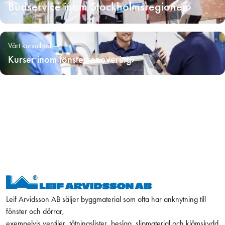
Budservice inom Stockholmsregionen
Vårt kursutbud
Kurser inom fönsterrenovering
Leif Arvidsson AB säljer byggmaterial som ofta har anknytning till
fönster och dörrar,
exempelvis ventiler, tätningslister, beslag, slipmaterial och klämskydd