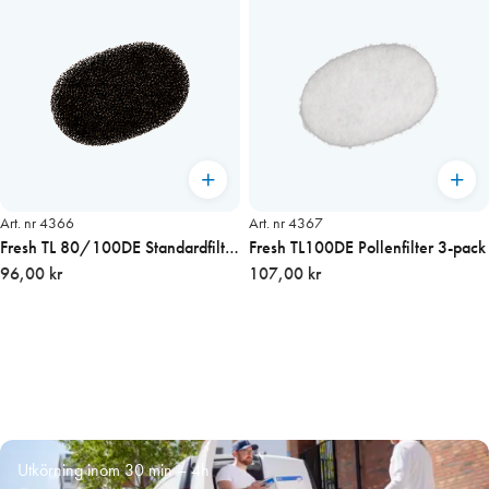
Art. nr 4366
Art. nr 4367
Fresh TL 80/100DE Standardfilter
Fresh TL100DE Pollenfilter 3-pack
3-pack
96,00 kr
107,00 kr
Utkörning inom 30 min – 4h