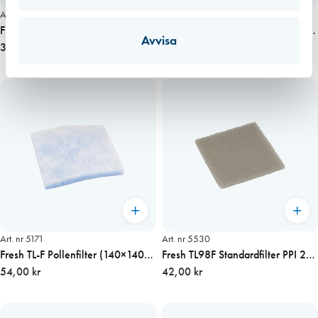
Art. nr 1762
Art. nr 1890
Fresh 90 Standardfilter
Fresh 90 Vit kpl m. genomföring
Avvisa
32,00 kr
och galler
389,00 kr
Art. nr 5171
Art. nr 5530
Fresh TL-F Pollenfilter (140×140
Fresh TL98F Standardfilter PPI 20
mm)
54,00 kr
(140×140 mm)
42,00 kr