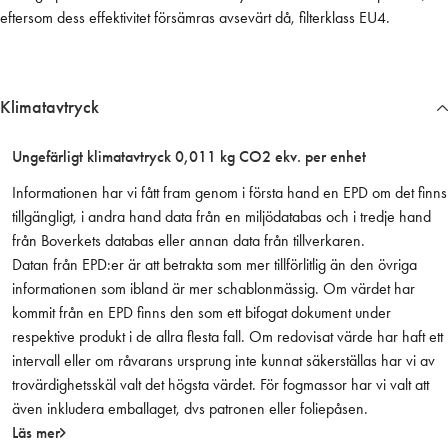
eftersom dess effektivitet försämras avsevärt då, filterklass EU4.
t
e
r
m
Klimatavtryck
ä
n
Ungefärligt klimatavtryck 0,011 kg CO2 ekv. per enhet
g
d
Informationen har vi fått fram genom i första hand en EPD om det finns
tillgängligt, i andra hand data från en miljödatabas och i tredje hand
från Boverkets databas eller annan data från tillverkaren.
Datan från EPD:er är att betrakta som mer tillförlitlig än den övriga
informationen som ibland är mer schablonmässig. Om värdet har
kommit från en EPD finns den som ett bifogat dokument under
respektive produkt i de allra flesta fall. Om redovisat värde har haft ett
intervall eller om råvarans ursprung inte kunnat säkerställas har vi av
trovärdighetsskäl valt det högsta värdet. För fogmassor har vi valt att
även inkludera emballaget, dvs patronen eller foliepåsen.
Läs mer