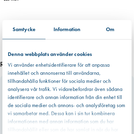
t
p
r
i
Samtycke
Information
Om
s
/
s
Denna webbplats använder cookies
t
m
Relaterade produkter
Vi använder enhetsidentifierare för att anpassa
ä
innehållet och annonserna till användarna,
n
tillhandahålla funktioner för sociala medier och
g
analysera vår trafik. Vi vidarebefordrar även sådana
d
identifierare och annan information från din enhet till
de sociala medier och annons- och analysföretag som
vi samarbetar med. Dessa kan i sin tur kombinera
informationen med annan information som du har
tillhandahållit eller som de har samlat in när du har