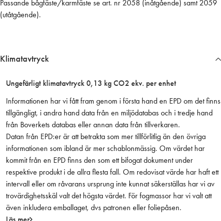
Passande bågfäste/karmfäste se art. nr 2058 (inåtgående) samt 2059
3
(utåtgående).
7
0
/
3
Klimatavtryck
7
1
Ungefärligt klimatavtryck 0,13 kg CO2 ekv. per enhet
e
n
Informationen har vi fått fram genom i första hand en EPD om det finns
d
tillgängligt, i andra hand data från en miljödatabas och i tredje hand
a
från Boverkets databas eller annan data från tillverkaren.
s
Datan från EPD:er är att betrakta som mer tillförlitlig än den övriga
t
informationen som ibland är mer schablonmässig. Om värdet har
a
kommit från en EPD finns den som ett bifogat dokument under
r
respektive produkt i de allra flesta fall. Om redovisat värde har haft ett
m
intervall eller om råvarans ursprung inte kunnat säkerställas har vi av
,
trovärdighetsskäl valt det högsta värdet. För fogmassor har vi valt att
v
även inkludera emballaget, dvs patronen eller foliepåsen.
i
Läs mer