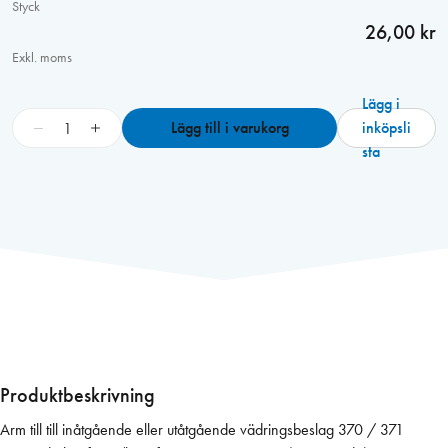
Styck
26,00 kr
Exkl. moms
Lägg i
V
−
+
Lägg till i varukorg
inköpsli
ä
sta
d
r
i
n
g
s
b
e
s
l
Produktbeskrivning
a
Arm till till inåtgående eller utåtgående vädringsbeslag 370 / 371
g