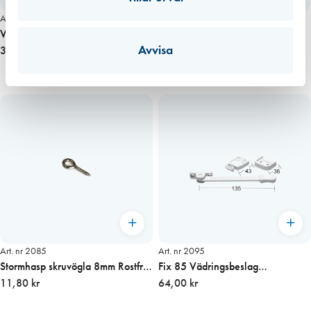
Art. nr 2059
Art. nr 2010
Vädringsbeslag 371 utåtg. end.
Underläggsbr. till vädringsb. arm
Avvisa
karm, vit pris/st
30,00 kr
APS 66/370, 5mm
7,80 kr
Art. nr 2085
Art. nr 2095
Stormhasp skruvögla 8mm Rostfri
Fix 85 Vädringsbeslag
pris/st
11,80 kr
inåtgående, vit
64,00 kr