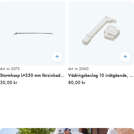
Art. nr 2075
Art. nr 2060
Stormhasp L=350 mm förzinkad
Vädringsbeslag 10 inåtgående, vit
pris/st
30,00 kr
pris/st
80,00 kr