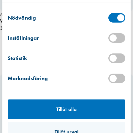
använt deras tjänster.
Västberga
Samtyckesval
Hitta hit
Art. nr 2058
Finns i lager (122 st)
Nödvändig
Vädringsbeslag 370 inåtg. end. bågdel, vit pris/st
30,00 kr
Kista
Hitta hit
Inställningar
Finns i lager (182 st)
Mullsjö (lager)
Statistik
Hitta hit
Finns i lager (500 st)
Marknadsföring
Tillåt alla
Tillåt urval