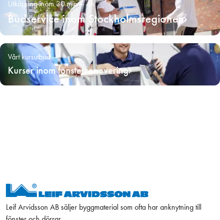
Utkörning inom 30 min – 4h
Budservice inom Stockholmsregionen
Vårt kursutbud
Kurser inom fönsterrenovering
Leif Arvidsson AB säljer byggmaterial som ofta har anknytning till
fönster och dörrar,