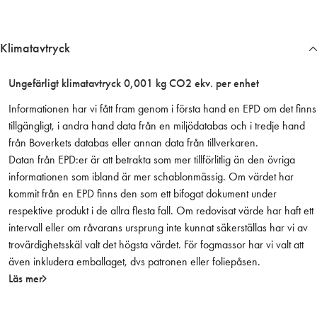
a
8
m
Klimatavtryck
m
f
Ungefärligt klimatavtryck 0,001 kg CO2 ekv. per enhet
ö
r
Informationen har vi fått fram genom i första hand en EPD om det finns
z
tillgängligt, i andra hand data från en miljödatabas och i tredje hand
.
från Boverkets databas eller annan data från tillverkaren.
p
Datan från EPD:er är att betrakta som mer tillförlitlig än den övriga
r
informationen som ibland är mer schablonmässig. Om värdet har
i
kommit från en EPD finns den som ett bifogat dokument under
s
respektive produkt i de allra flesta fall. Om redovisat värde har haft ett
/
intervall eller om råvarans ursprung inte kunnat säkerställas har vi av
s
trovärdighetsskäl valt det högsta värdet. För fogmassor har vi valt att
t
även inkludera emballaget, dvs patronen eller foliepåsen.
m
Läs mer
ä
n