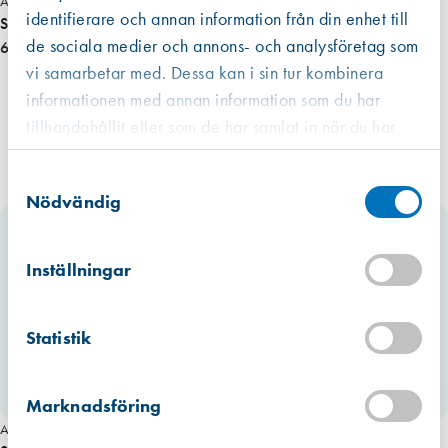
Art. nr 10762
identifierare och annan information från din enhet till
Stormhasp skruvögla HABO 8mm förz. pris/st
de sociala medier och annons- och analysföretag som
6,55 kr
vi samarbetar med. Dessa kan i sin tur kombinera
informationen med annan information som du har
tillhandahållit eller som de har samlat in när du har
använt deras tjänster.
Västberga
Samtyckesval
Hitta hit
Finns i lager (100 st)
Nödvändig
Kista
Hitta hit
Inställningar
Finns i lager (364 st)
Mullsjö (lager)
Statistik
Hitta hit
Finns i lager (6587 st)
Marknadsföring
Art. nr 2062
Art. nr 2064