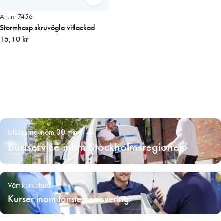
Art. nr 7456
Stormhasp skruvögla vitlackad
15,10 kr
Utkörning inom 30 min – 4h
Budservice inom Stockholmsregionen
Vårt kursutbud
Kurser inom fönsterrenovering