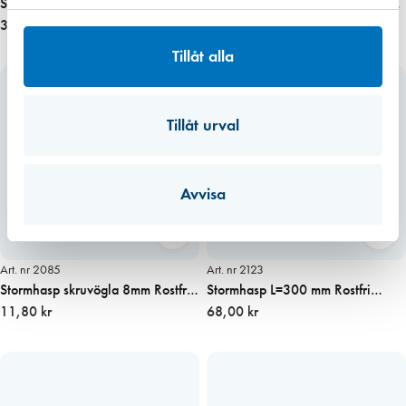
Stormhasp märla 36 mm typ 23
Stormhasp L=300 mm förzinkad
förzinkad
3,00 kr
pris/st
18,40 kr
Tillåt alla
Tillåt urval
Avvisa
Art. nr 2085
Art. nr 2123
Stormhasp skruvögla 8mm Rostfri
Stormhasp L=300 mm Rostfri
pris/st
11,80 kr
pris/st
68,00 kr