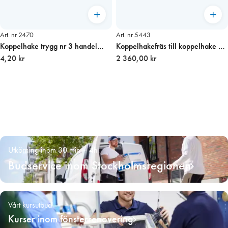
Art. nr 2470
Art. nr 5443
Koppelhake trygg nr 3 handel
Koppelhakefräs till koppelhake 3
pris/st
4,20 kr
och 4
2 360,00 kr
Utkörning inom 30 min – 4h
Budservice inom Stockholmsregionen
Vårt kursutbud
Kurser inom fönsterrenovering