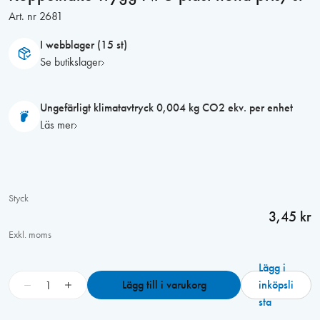
Art. nr
2681
I webblager (15 st)
Se butikslager
Ungefärligt klimatavtryck 0,004 kg CO2 ekv. per enhet
Läs mer
Styck
3,45 kr
Exkl. moms
Lägg i
K
−
+
Lägg till i varukorg
inköpsli
o
sta
p