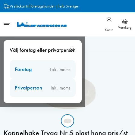
Hoppa
Vi skickar till företagskunder i hela Sverige
till
innehåll
Varukorg
Konto
Hem
/
Beslag
/
Fönsterbeslag
/
Koppelhakar
/
Koppelhake
Välj företag eller privatperson
Trygg Nr 5 plast hona pris/st
Företag
Exkl. moms
Privatperson
Inkl. moms
Koppelhake Trygg Nr 5 plast hona pris/st