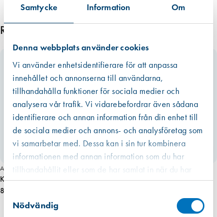
Samtycke
Information
Om
Relaterade produkter
Denna webbplats använder cookies
Vi använder enhetsidentifierare för att anpassa
innehållet och annonserna till användarna,
tillhandahålla funktioner för sociala medier och
analysera vår trafik. Vi vidarebefordrar även sådana
identifierare och annan information från din enhet till
de sociala medier och annons- och analysföretag som
vi samarbetar med. Dessa kan i sin tur kombinera
informationen med annan information som du har
Art. nr 4331
tillhandahållit eller som de har samlat in när du har
Koppelhake Click Nylon 1-hål Svart
använt deras tjänster.
Västberga
80,00 kr
Samtyckesval
Hitta hit
Finns i lager (71 st)
Nödvändig