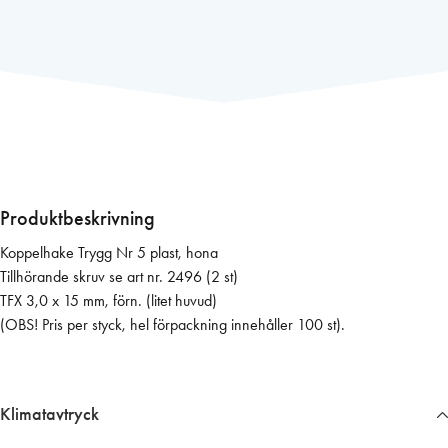
p
e
l
h
a
k
e
T
r
Produktbeskrivning
y
Koppelhake Trygg Nr 5 plast, hona
g
Tillhörande skruv se art nr. 2496 (2 st)
g
TFX 3,0 x 15 mm, förn. (litet huvud)
N
(OBS! Pris per styck, hel förpackning innehåller 100 st).
r
5
p
l
Klimatavtryck
a
s