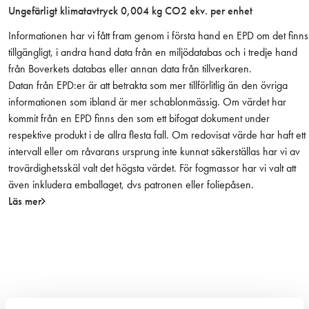
Ungefärligt klimatavtryck 0,004 kg CO2 ekv. per enhet
t
h
Informationen har vi fått fram genom i första hand en EPD om det finns
o
tillgängligt, i andra hand data från en miljödatabas och i tredje hand
n
från Boverkets databas eller annan data från tillverkaren.
a
Datan från EPD:er är att betrakta som mer tillförlitlig än den övriga
p
informationen som ibland är mer schablonmässig. Om värdet har
r
kommit från en EPD finns den som ett bifogat dokument under
i
respektive produkt i de allra flesta fall. Om redovisat värde har haft ett
s
intervall eller om råvarans ursprung inte kunnat säkerställas har vi av
/
trovärdighetsskäl valt det högsta värdet. För fogmassor har vi valt att
s
även inkludera emballaget, dvs patronen eller foliepåsen.
t
Läs mer
m
ä
n
g
d