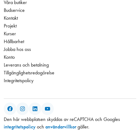
Våra butiker
Budservice
Kontakt
Projekt
Kurser
Hållbarhet
Jobba hos oss
Konto
Leverans och betalning
Tillgänglighetsredogörelse
Integritetspolicy
Facebook
Instagram
LinkedIn
YouTube
Den här webbplatsen skyddas av reCAPTCHA och Googles
integritetspolicy
och
användarvillkor
gäller.
1,75 kr
Antal