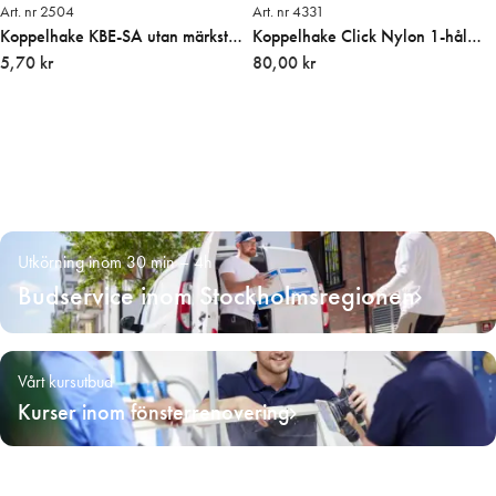
Art. nr 2504
Art. nr 4331
Koppelhake KBE-SA utan märkstift
Koppelhake Click Nylon 1-hål
handel
5,70 kr
Svart
80,00 kr
Utkörning inom 30 min – 4h
Budservice inom Stockholmsregionen
Vårt kursutbud
Kurser inom fönsterrenovering