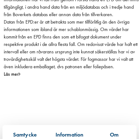
.
tillgängligt, i andra hand data från en miljödatabas och i tredje hand
(
från Boverkets databas eller annan data från tillverkaren.
l
Datan från EPD:er är att betrakta som mer tillförlitlig än den övriga
i
informationen som ibland är mer schablonmässig. Om värdet har
t
kommit från en EPD finns den som ett bifogat dokument under
e
respektive produkt i de allra flesta fall. Om redovisat värde har haft ett
t
intervall eller om råvarans ursprung inte kunnat säkerställas har vi av
h
trovärdighetsskäl valt det högsta värdet. För fogmassor har vi valt att
u
även inkludera emballaget, dvs patronen eller foliepåsen.
v
Läs mer
u
d
)
m
ä
n
g
d
Samtycke
Information
Om