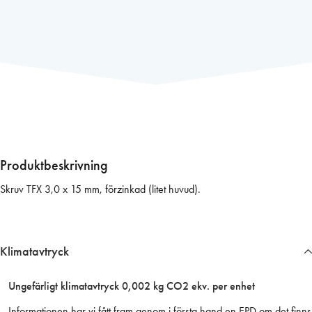
r
u
v
T
F
X
3
,
0
x
Produktbeskrivning
1
Skruv TFX 3,0 x 15 mm, förzinkad (litet huvud).
5
m
m
,
Klimatavtryck
f
ö
Ungefärligt klimatavtryck 0,002 kg CO2 ekv. per enhet
r
z
Informationen har vi fått fram genom i första hand en EPD om det finns