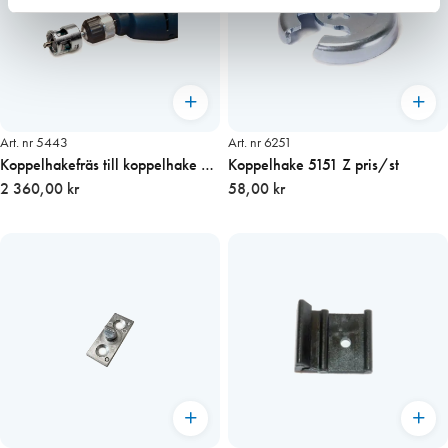
Art. nr 5443
Art. nr 6251
Koppelhakefräs till koppelhake 3
Koppelhake 5151 Z pris/st
och 4
2 360,00 kr
58,00 kr