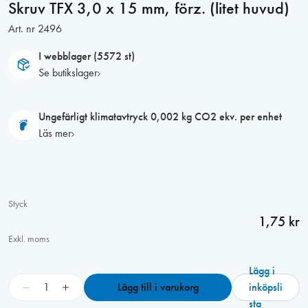
Skruv TFX 3,0 x 15 mm, förz. (litet huvud)
Art. nr
2496
I webblager (5572 st)
Se butikslager
Ungefärligt klimatavtryck 0,002 kg CO2 ekv. per enhet
Läs mer
Styck
1,75 kr
Exkl. moms
Lägg i
S
−
+
Lägg till i varukorg
inköpsli
k
sta