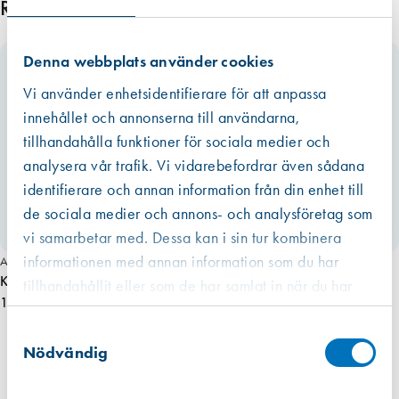
Relaterade produkter
Denna webbplats använder cookies
Vi använder enhetsidentifierare för att anpassa
innehållet och annonserna till användarna,
tillhandahålla funktioner för sociala medier och
analysera vår trafik. Vi vidarebefordrar även sådana
identifierare och annan information från din enhet till
de sociala medier och annons- och analysföretag som
vi samarbetar med. Dessa kan i sin tur kombinera
informationen med annan information som du har
Art. nr 2508
Koppelhake KB 85 hondel pris/st
tillhandahållit eller som de har samlat in när du har
14,90 kr
använt deras tjänster.
Västberga
Samtyckesval
Hitta hit
Finns i lager (13584 st)
Nödvändig
Kista