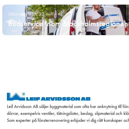
Utkörning inom 30 min – 4h
Budservice inom Stockholmsregionen
Leif Arvidsson AB säljer byggmaterial som ofta har anknytning till fön
dörrar, exempelvis ventiler, tätningslister, beslag, slipmaterial och k
Som experter på fönsterrenovering erbjuder vi dig rätt kunskaper oc