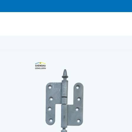
 Vä varmförz ekoll knopp 100st/fp