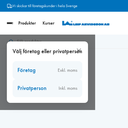
Hoppa
Vi skickar till företagskunder i hela Sverige
till
innehåll
Produkter
Kurser
Hem
/
Beslag
/
Fönsterbeslag
/
Gångjärn
/
Gångjärn 3228-110
Välj företag eller privatperson
Företag
Exkl. moms
Privatperson
Inkl. moms