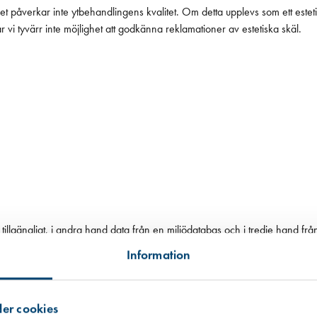
 påverkar inte ytbehandlingens kvalitet. Om detta upplevs som ett estet
i tyvärr inte möjlighet att godkänna reklamationer av estetiska skäl.
tillgängligt, i andra hand data från en miljödatabas och i tredje hand frå
 informationen som ibland är mer schablonmässig. Om värdet har kommit fr
Information
 råvarans ursprung inte kunnat säkerställas har vi av trovärdighetsskäl valt
er cookies