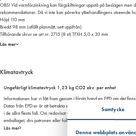
V
OBS! Vid varmförzinkning kan färgskiftningar uppstå på beslagen men det
ä
rekommendationer. Då vi inte kan påverka ytbehandlingens utseende har v
v
Höjd 110 mm
a
Bredd 98 mm (utfällt planmått, sett uppifrån)
r
Tillhörande skruv se art nr. 2715 (8 st) TFXH 5,0 x 30 mm
m
Läs mer
f
ö
r
z
Klimatavtryck
e
k
Ungefärligt klimatavtryck 1,23 kg CO2 ekv. per enhet
o
Informationen har vi fått fram genom i första hand en EPD om det finns 
l
Datan från EPD:er är att betrakta som mer tillförlitlig än den övriga
l
Samtycke
i de allra flesta fall. Om redovisat värde har haft ett intervall eller om
k
emballaget, dvs patronen eller foliepåsen.
n
Läs mer
o
Denna webbplats använd
p