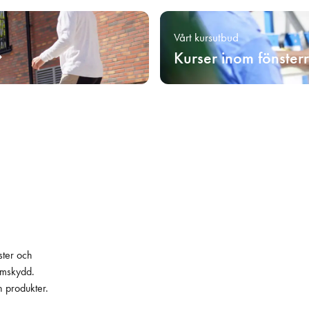
Vårt kursutbud
Kurser inom fönster
ster och
lämskydd.
h produkter.