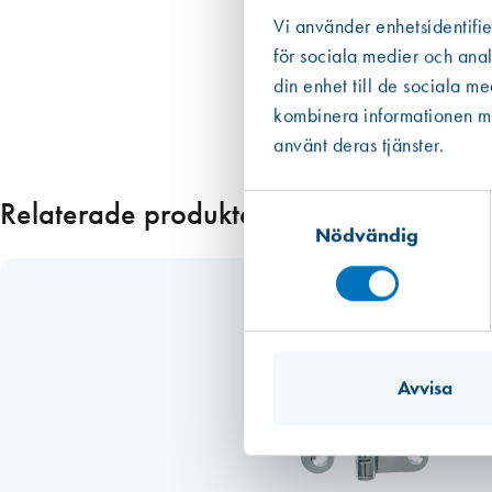
Vi använder enhetsidentifie
p
1
för sociala medier och anal
0
din enhet till de sociala m
0
kombinera informationen med
s
använt deras tjänster.
t
/
Samtyckesval
Relaterade produkter
f
Nödvändig
p
m
ä
n
g
d
Avvisa