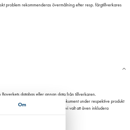
iskt problem rekommenderas övermålning efter resp. färgtillverkares
n Boverkets databas eller annan data från tillverkaren.
ån en EPD finns den som ett bifogat dokument under respektive produkt
Om
 det högsta värdet. För fogmassor har vi valt att även inkludera