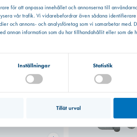
rare för att anpassa innehållet och annonserna till användarna
ysera vår trafik. Vi vidarebefordrar även sådana identifierare
edier och annons- och analysföretag som vi samarbetar med. De
Västberga
Hitta hit
 annan information som du har tillhandahållit eller som de h
Slut i lager
Kista
Hitta hit
Förväntad leverans: 2026-07-28
Inställningar
Statistik
Mullsjö (lager)
Hitta hit
Finns i lager (112 st)
Tillåt urval