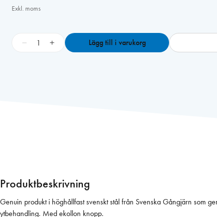
Exkl. moms
G
−
+
Lägg till i varukorg
å
n
g
j
ä
r
n
3
2
2
8
-
Produktbeskrivning
1
1
Genuin produkt i höghållfast svenskt stål från Svenska Gångjärn som ger jäm
0
ytbehandling. Med ekollon knopp.